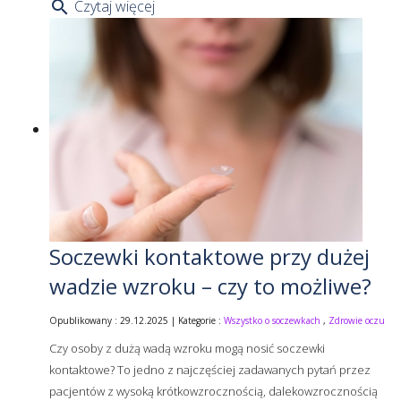
Czytaj więcej
search
Soczewki kontaktowe przy dużej
wadzie wzroku – czy to możliwe?
Opublikowany : 29.12.2025 | Kategorie :
Wszystko o soczewkach
,
Zdrowie oczu
Czy osoby z dużą wadą wzroku mogą nosić soczewki
kontaktowe? To jedno z najczęściej zadawanych pytań przez
pacjentów z wysoką krótkowzrocznością, dalekowzrocznością