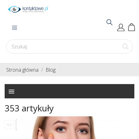
Strona główna
Blog
menu
353 artykuły
<<
1
2
3
4
5
...
>>