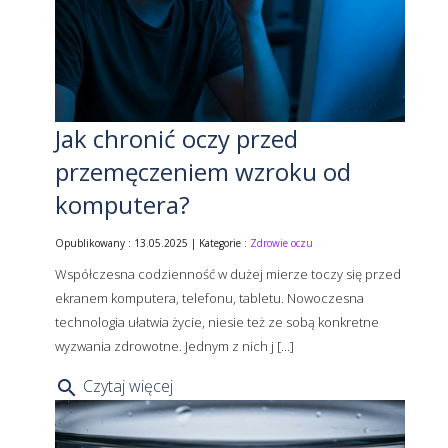
Jak chronić oczy przed
przemęczeniem wzroku od
komputera?
Opublikowany : 13.05.2025 | Kategorie :
Zdrowie oczu
Współczesna codzienność w dużej mierze toczy się przed
ekranem komputera, telefonu, tabletu. Nowoczesna
technologia ułatwia życie, niesie też ze sobą konkretne
wyzwania zdrowotne. Jednym z nich j [...]
Czytaj więcej
search