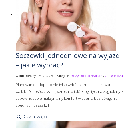
Soczewki jednodniowe na wyjazd
– jakie wybrać?
Opublikowany : 23.01.2026 | Kategorie :
Wszystko o soczewkach
,
Zdrowie oczu
Planowanie urlopu to nie tylko wybór kierunku i pakowanie
walizki. Dla osób z wadą wzroku to także logistyczna zagadka: jak
zapewnić sobie maksymalny komfort widzenia bez dźwigania
zbędnych bagaż [...]
Czytaj więcej
search