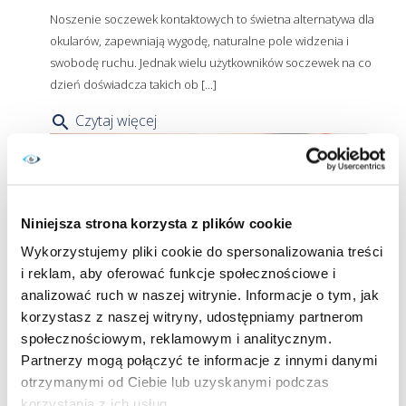
Noszenie soczewek kontaktowych to świetna alternatywa dla
okularów, zapewniają wygodę, naturalne pole widzenia i
swobodę ruchu. Jednak wielu użytkowników soczewek na co
dzień doświadcza takich ob [...]
Czytaj więcej
search
Niniejsza strona korzysta z plików cookie
Wykorzystujemy pliki cookie do spersonalizowania treści
i reklam, aby oferować funkcje społecznościowe i
analizować ruch w naszej witrynie. Informacje o tym, jak
korzystasz z naszej witryny, udostępniamy partnerom
społecznościowym, reklamowym i analitycznym.
Partnerzy mogą połączyć te informacje z innymi danymi
Co zrobić, gdy soczewka utknie w
otrzymanymi od Ciebie lub uzyskanymi podczas
oku?
korzystania z ich usług.