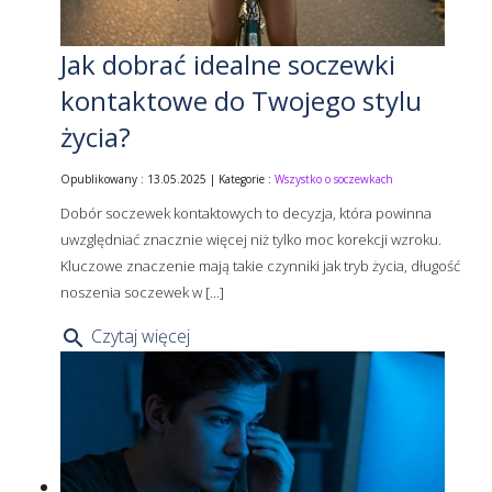
Jak dobrać idealne soczewki
kontaktowe do Twojego stylu
życia?
Opublikowany : 13.05.2025 | Kategorie :
Wszystko o soczewkach
Dobór soczewek kontaktowych to decyzja, która powinna
uwzględniać znacznie więcej niż tylko moc korekcji wzroku.
Kluczowe znaczenie mają takie czynniki jak tryb życia, długość
noszenia soczewek w [...]
Czytaj więcej
search