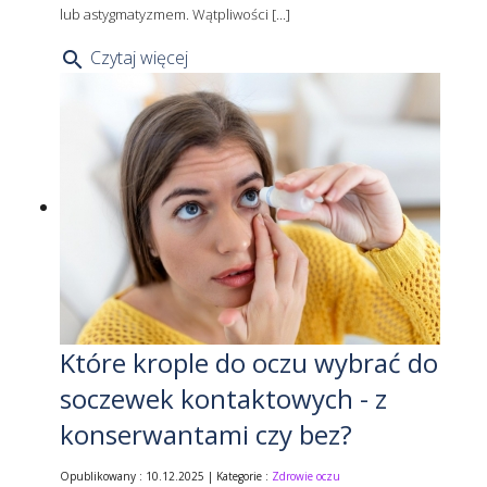
lub astygmatyzmem. Wątpliwości [...]
Czytaj więcej
search
Które krople do oczu wybrać do
soczewek kontaktowych - z
konserwantami czy bez?
Opublikowany : 10.12.2025 | Kategorie :
Zdrowie oczu