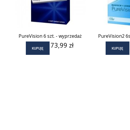
PureVision 6 szt. - wyprzedaż
PureVision2 6s
Cena
73,99 zł
KUPUJĘ
KUPUJĘ