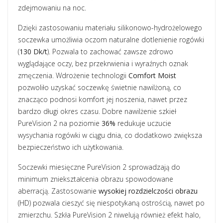
zdejmowaniu na noc.
Dzięki zastosowaniu materiału silikonowo-hydrożelowego
soczewka umożliwia oczom naturalne dotlenienie rogówki
(
130 Dk/t
). Pozwala to zachować zawsze zdrowo
wyglądające oczy, bez przekrwienia i wyraźnych oznak
zmęczenia. Wdrożenie technologii
Comfort Moist
pozwoliło uzyskać soczewkę świetnie nawilżoną, co
znacząco podnosi komfort jej noszenia, nawet przez
bardzo długi okres czasu. Dobre nawilżenie szkieł
PureVision 2 na poziomie
36%
redukuje uczucie
wysychania rogówki w ciągu dnia, co dodatkowo zwiększa
bezpieczeństwo ich użytkowania.
Soczewki miesięczne PureVision 2 sprowadzają do
minimum zniekształcenia obrazu spowodowane
aberracją. Zastosowanie
wysokiej rozdzielczości obrazu
(HD) pozwala cieszyć się niespotykaną ostrością, nawet po
zmierzchu. Szkła PureVision 2 niwelują również efekt halo,