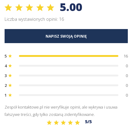
5.00
Liczba wystawionych opinii: 16
NAPISZ SWOJĄ OPINIĘ
5
16
star
4
0
star
3
0
star
2
0
star
1
0
star
Zespół kontaktowe.pl nie weryfikuje opinii, ale wykrywa i usuwa
fałszywe treści, gdy tylko zostaną zidentyfikowane.
5/5