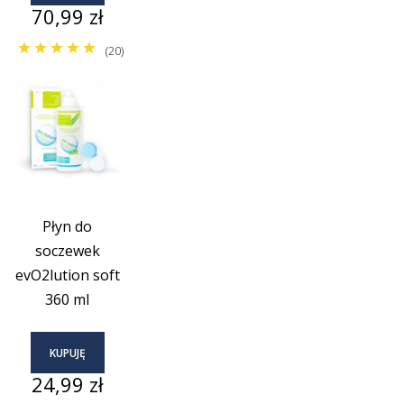
Cena
70,99 zł
(20)
Płyn do
soczewek
evO2lution soft
360 ml
KUPUJĘ
Cena
24,99 zł