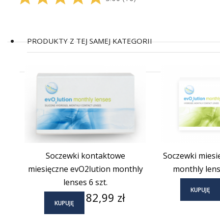
PRODUKTY Z TEJ SAMEJ KATEGORII
(42)
Soczewki kontaktowe
Soczewki miesi
miesięczne evO2lution monthly
monthly lense
lenses 6 szt.
KUPUJĘ
Cena
82,99 zł
KUPUJĘ