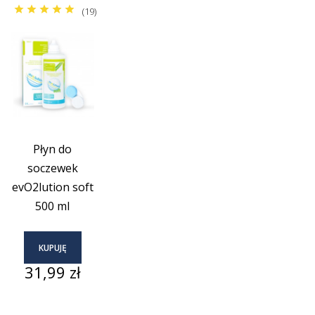
(19)
Płyn do
soczewek
evO2lution soft
500 ml
KUPUJĘ
Cena
31,99 zł