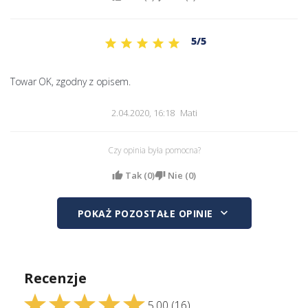
5/5
Towar OK, zgodny z opisem.
2.04.2020, 16:18
Mati
Czy opinia była pomocna?
Tak (
0
)
Nie (
0
)
keyboard_arrow_down
POKAŻ POZOSTAŁE OPINIE
Recenzje
5.00
(16)