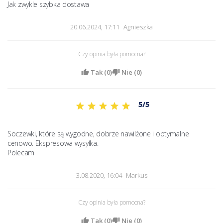
Jak zwykle szybka dostawa
20.06.2024, 17:11
Agnieszka
Czy opinia była pomocna?
Tak (
0
)
Nie (
0
)
5/5
Soczewki, które są wygodne, dobrze nawilżone i optymalne 
cenowo. Ekspresowa wysyłka.

Polecam
3.08.2020, 16:04
Markus
Czy opinia była pomocna?
Tak (
0
)
Nie (
0
)