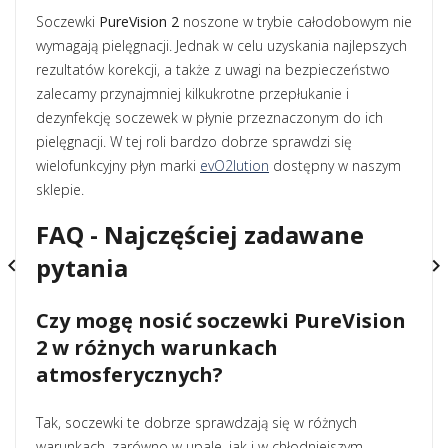
Soczewki
PureVision 2
noszone w trybie całodobowym nie
wymagają pielęgnacji. Jednak w celu uzyskania najlepszych
rezultatów korekcji, a także z uwagi na bezpieczeństwo
zalecamy przynajmniej kilkukrotne przepłukanie i
dezynfekcję soczewek w płynie przeznaczonym do ich
pielęgnacji. W tej roli bardzo dobrze sprawdzi się
wielofunkcyjny płyn marki
evO2lution
dostępny w naszym
sklepie.
FAQ - Najczęściej zadawane
pytania


Czy mogę nosić soczewki PureVision
2 w różnych warunkach
atmosferycznych?
Tak, soczewki te dobrze sprawdzają się w różnych
warunkach, zarówno w upale, jak i w chłodniejszym