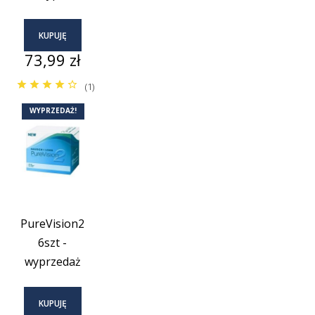
KUPUJĘ
Cena
73,99 zł
(1)
WYPRZEDAŻ!
PureVision2
6szt -
wyprzedaż
KUPUJĘ