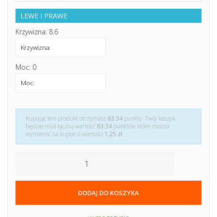
LEWE I PRAWE
Krzywizna: 8.6
Moc: 0
Kupując ten produkt otrzymasz
83.34
punkty. Twój koszyk
będzie miał łączną wartość
83.34
punktów które można
wymienić na kupon o wartości
1,25 zł
.
DODAJ DO KOSZYKA