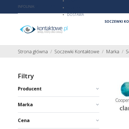
O NAS
INFOLINIA:
801 103 206
KONTAKT
DOSTAWA
SOCZEWKI K
Strona główna
Soczewki Kontaktowe
Marka
S
Filtry
Producent
Marka
Cena