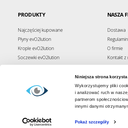
PRODUKTY
NASZA F
Najczęściej kupowane
Dostawa
Płyny evO2lution
Regulamin
Krople evO2lution
O firmie
Soczewki evO2lution
Kontakt z
Mapa str
Niniejsza strona korzysta
Wykorzystujemy pliki cook
i analizować ruch w naszej
partnerom społecznościow
innymi danymi otrzymanymi
Pokaż szczegóły
Copyright @ Kontaktowe.pl 2026 wszelkie prawa zastrzeżon