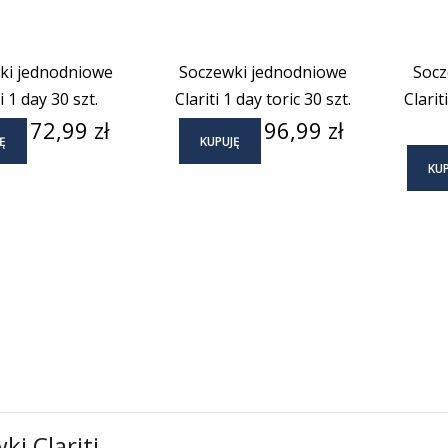
ki jednodniowe
Soczewki jednodniowe
Socz
i 1 day 30 szt.
Clariti 1 day toric 30 szt.
Clarit
Cena
Cena
72,99 zł
96,99 zł
Ę
KUPUJĘ
KUP
ki Clariti