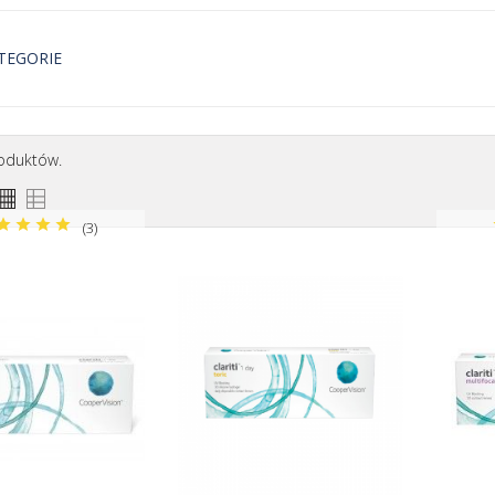
TEGORIE
niowe
Miesięczne
roduktów.
(3)