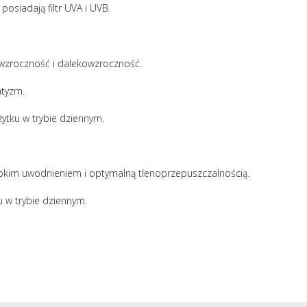
posiadają filtr UVA i UVB.
wzroczność i dalekowzroczność.
atyzm.
ytku w trybie dziennym.
sokim uwodnieniem i optymalną tlenoprzepuszczalnością.
 w trybie dziennym.