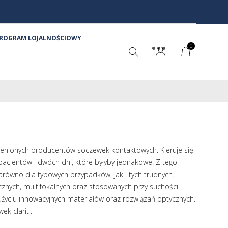
ROGRAM LOJALNOŚCIOWY
0
 cenionych producentów soczewek kontaktowych. Kieruje się
 pacjentów i dwóch dni, które byłyby jednakowe. Z tego
arówno dla typowych przypadków, jak i tych trudnych.
cznych, multifokalnych oraz stosowanych przy suchości
życiu innowacyjnych materiałów oraz rozwiązań optycznych.
k clariti.