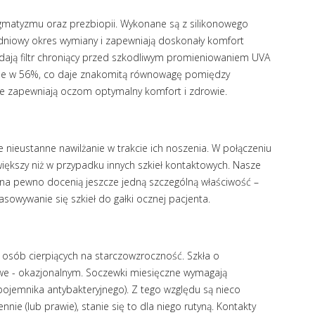
gmatyzmu oraz prezbiopii. Wykonane są z silikonowego
odniowy okres wymiany i zapewniają doskonały komfort
iadają filtr chroniący przed szkodliwym promieniowaniem UVA
one w 56%, co daje znakomitą równowagę pomiędzy
we zapewniają oczom optymalny komfort i zdrowie.
nieustanne nawilżanie w trakcie ich noszenia. W połączeniu
ększy niż w przypadku innych szkieł kontaktowych. Nasze
 na pewno docenią jeszcze jedną szczególną właściwość –
sowywanie się szkieł do gałki ocznej pacjenta.
osób cierpiących na starczowzroczność. Szkła o
we - okazjonalnym. Soczewki miesięczne wymagają
, pojemnika antybakteryjnego). Z tego względu są nieco
nie (lub prawie), stanie się to dla niego rutyną. Kontakty