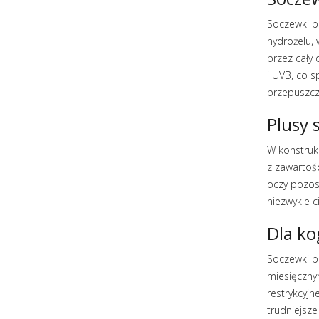
Soczewki p
hydrożelu,
przez cały 
i UVB, co 
przepuszcz
Plusy 
W konstrukc
z zawartoś
oczy pozos
niezwykle c
Dla ko
Soczewki p
miesięczny
restrykcyjn
trudniejsze