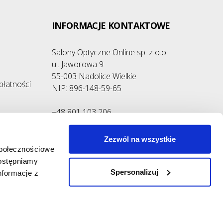
INFORMACJE KONTAKTOWE
Salony Optyczne Online sp. z o.o.
ul. Jaworowa 9
55-003 Nadolice Wielkie
płatności
NIP: 896-148-59-65
+48 801 103 206
+48 76 870 32 20
+48 502 304 150
Zezwól na wszystkie
społecznościowe
Napisz do nas:
dostępniamy
sklep@kontaktowe.pl
Spersonalizuj
nformacje z