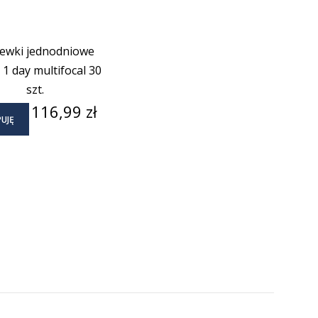
ewki jednodniowe
i 1 day multifocal 30
szt.
Cena
116,99 zł
UJĘ