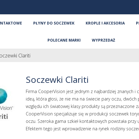
ONTAKTOWE
PŁYNY DO SOCZEWEK
KROPLE I AKCESORIA
P
POLECANE MARKI
WYPRZEDAŻ
oczewki Clariti
Soczewki Clariti
Firma CooperVision jest jednym z najbardziej znanych i
ideą, która głosi, że nie ma na świecie pary oczu, dwóch
względu ich światowej klasy produkty są przeznaczone z
CooperVision specjalizuje się w produkcji soczewek tory
oczu. Szeroka gama szkieł kontaktowych powstała przy u
Efektem tego jest wprowadzenie na rynek rodziny soczewe