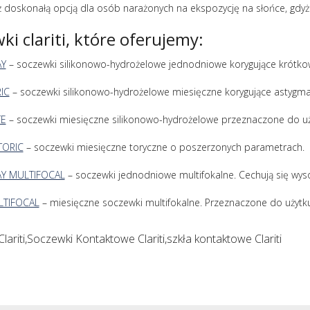
też doskonałą opcją dla osób narażonych na ekspozycję na słońce, gdyż 
ki clariti, które oferujemy:
AY
– soczewki silikonowo-hydrożelowe jednodniowe korygujące krótko
RIC
– soczewki silikonowo-hydrożelowe miesięczne korygujące astygm
TE
– soczewki miesięczne silikonowo-hydrożelowe przeznaczone do uż
 TORIC
– soczewki miesięczne toryczne o poszerzonych parametrach.
AY MULTIFOCAL
– soczewki jednodniowe multifokalne. Cechują się wy
LTIFOCAL
– miesięczne soczewki multifokalne. Przeznaczone do użytku
lariti,Soczewki Kontaktowe Clariti,szkła kontaktowe Clariti