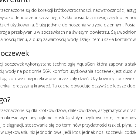
rzeznaczone są do korekcji krótkowzroczności, nadwzroczności, asty
 wysoko tlenoprzepuszczalnego. Szkła posiadają miesięczny lub jedn
dzień użytkowania. Służą jedynie do noszenia w trybie dziennym. Pos
sprzyja przebywaniu w soczewkach na świeżym powietrzu. Są uwodni
alnością tlenu, a dużą zawartością wody. Dzięki temu szkła kontakto
soczewek
ji soczewek wykorzystano technologię AquaGen, która zapewnia stałe 
cią wody na poziomie 56% komfort użytkowania soczewek jest dużo wi
tają zdrowe i nieprzekrwione przez cały dzień. Użytkownicy soczewek
ienką i precyzyjną krawędź. Ta cecha powoduje oczywiście lepsze dopa
go?
rzeznaczone są dla krótkowidzów, dalekowidzów, astygmatyków oraz 
m okresie wymiany najlepiej posłużą stałym użytkownikom, jednodnio
ej pielęgnacji, stosowania się do terminów przydatności (szkieł, płynu
 w użytkowaniu niż jednodniowe. Jeśli ktoś jednak nosi soczewki codzien