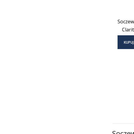
Soczew
Clarit
KUPUJ
Soczew