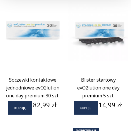
Soczewki kontaktowe
Blister startowy
jednodniowe evO2lution
evO2lution one day
one day premium 30 szt.
premium 5 szt.
Cena
Cena
82,99 zł
14,99 zł
KUPUJĘ
KUPUJĘ
WYPRZEDAŻ!