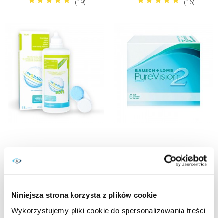
(19)
(16)
Płyn do soczewek
Soczewki miesięczne
evO2lution soft 500 ml
PureVision 2 6 szt.
Cena
Cena
31,99 zł
83,99 zł
KUPUJĘ
KUPUJĘ
Niniejsza strona korzysta z plików cookie
(16)
(3)
Wykorzystujemy pliki cookie do spersonalizowania treści