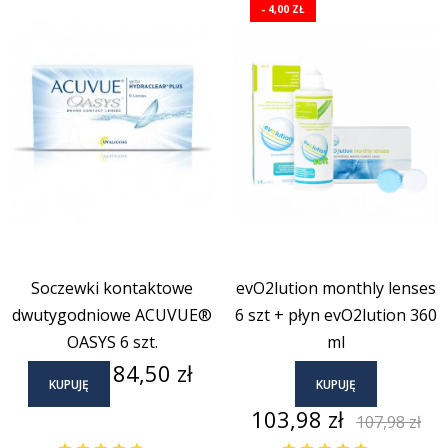
- 4,00 ZŁ
Soczewki kontaktowe
evO2lution monthly lenses
dwutygodniowe ACUVUE®
6 szt + płyn evO2lution 360
OASYS 6 szt.
ml
Cena
84,50 zł
KUPUJĘ
KUPUJĘ
Cena
Cena
103,98 zł
107,98 zł
podstaw