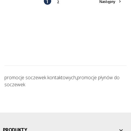
1

Następny
2
promocje soczewek kontaktowych,promocje płynów do
soczewek
PRODUKTY
