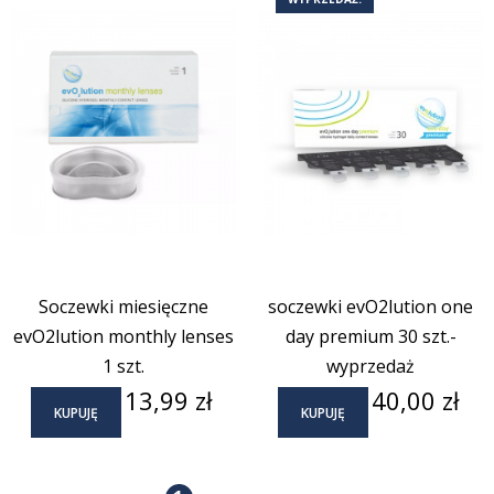
Soczewki miesięczne
soczewki evO2lution one
evO2lution monthly lenses
day premium 30 szt.-
1 szt.
wyprzedaż
Cena
Cena
13,99 zł
40,00 zł
KUPUJĘ
KUPUJĘ