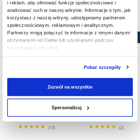
i reklam, aby oferować funkcje społecznościowe i
analizować ruch w naszej witrynie. Informacje o tym, jak
korzystasz z naszej witryny, udostępniamy partnerom
społecznościowym, reklamowym i analitycznym.
Partnerzy mogą połączyć te informacje z innymi danymi
otrzymanymi od Ciebie lub uzyskanymi podczas
korzystania z ich usług.
Pokaż szczegóły
Zezwól na wszystkie
Soczewki kontaktowe
Soczewki miesięczne
miesięczne Biofinity 6 szt.
Biofinity Energys 6 szt.
Spersonalizuj
Cena
Cena
91,99 zł
144,99 zł
KUPUJĘ
KUPUJĘ
(17)
(2)