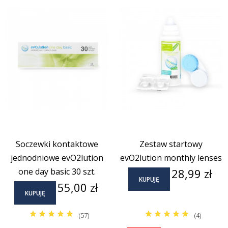
Soczewki kontaktowe
Zestaw startowy
jednodniowe evO2lution
evO2lution monthly lenses
Cena
one day basic 30 szt.
28,99 zł
KUPUJĘ
Cena
55,00 zł
KUPUJĘ
(57)
(4)