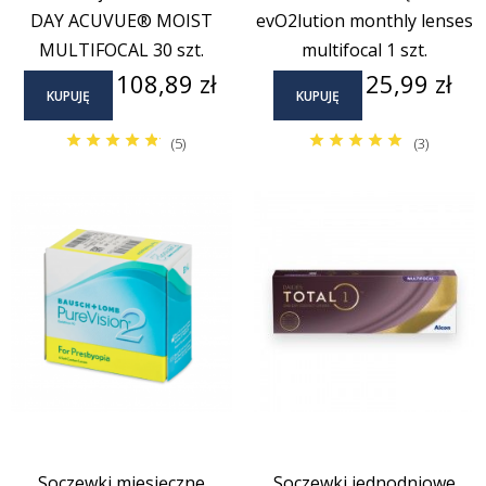
DAY ACUVUE® MOIST
evO2lution monthly lenses
MULTIFOCAL 30 szt.
multifocal 1 szt.
Cena
Cena
108,89 zł
25,99 zł
KUPUJĘ
KUPUJĘ
(5)
(3)
Soczewki miesięczne
Soczewki jednodniowe