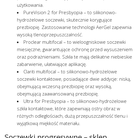
użytkowania.
PureVision 2 for Presbyopia – to silikonowo-
hydrożelowe soczewki, skutecznie korygujące
prezbiopię. Zastosowanie technologii AerGel zapewnia
wysoką tlenoprzepuszczalność.
Proclear multifocal – to wieloogniskowe soczewki
miesięczne, gwarantujące ochronę przed wysuszeniem
oraz podrażnieniami. Szkła te mają delikatne niebieskie
zabarwienie, ułatwiające aplikację.
Clariti multifocal – to silikonowo-hydrożelowe
soczewki kontaktowe, posiadające dwie addycje: niską,
obejmującą wczesną prezbiopię oraz wysoką,
obejmującą zaawansowaną prezbiopię.
Ultra for Presbyopia – to silikonowo-hydrożelowe
szkła kontaktowe, które zapewniają ostry obraz w
różnych odległościach, dużą przepuszczalność tlenu i
wyjątkową miękkość materiału.
Soczewki progresywne – sklep