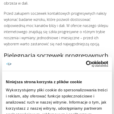
obrzeża w dali.
Przed zakupem soczewek kontaktowych progresywnych należy
wykonać badanie wzroku, które pozwoli dostosować
odpowiednią moc kanałów bliży i dali. W ofercie naszego sklepu
internetowego znajdują się szkła progresywne o różnym trybie
noszenia i wymiany: jednodniowe i miesięczne – przed ich
wyborem warto zastanowić się nad najwygodniejszą opcją.
Pielęgnacja soczewek progresywnych
Szkła progresywne, podobnie jak inne soczewki kontaktowe,
muszą być regularnie czyszczone, by na ich powierzchni nie
zbierały się cząstki brudu i łzy. W przypadku soczewek
Niniejsza strona korzysta z plików cookie
jednodniowych pielęgnacja w ogóle nie jest wymagana, ponieważ
po całodziennym użytkowaniu, wystarczy je wyrzucić. Natomiast
Wykorzystujemy pliki cookie do spersonalizowania treści
szkła miesięczne powinny być czyszczone oraz przechowywane
i reklam, aby oferować funkcje społecznościowe i
w specjalnym płynie dezynfekującym.
analizować ruch w naszej witrynie. Informacje o tym, jak
korzystasz z naszej witryny, udostępniamy partnerom
Umyj i wysusz ręce zawsze przed dotknięciem soczewki