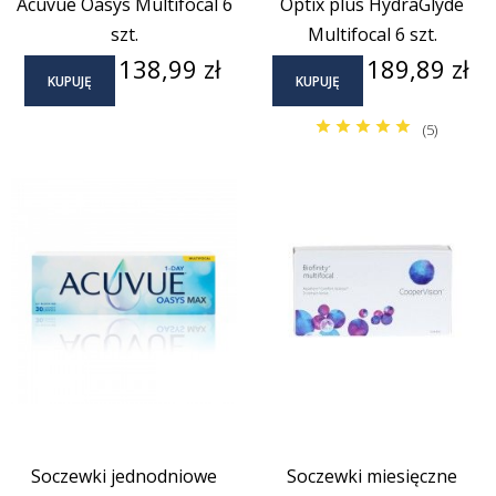
Acuvue Oasys Multifocal 6
Optix plus HydraGlyde
szt.
Multifocal 6 szt.
Cena
Cena
138,99 zł
189,89 zł
KUPUJĘ
KUPUJĘ
(5)
Soczewki jednodniowe
Soczewki miesięczne