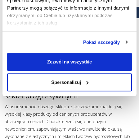
społecznościowym, reklamowym i analitycznym.
kontaktowej.
Partnerzy mogą połączyć te informacje z innymi danymi
Po wyjęciu soczewki progresywnej z oka nanieś na nią
otrzymanymi od Ciebie lub uzyskanymi podczas
płyn dezynfekujący i przetrzyj jej powierzchnię z obu
korzystania z ich usług.
stron.
Opłucz soczewkę w płynie i umieść w czystym
pojemniku, wypełnionym płynem dezynfekującym.
Pokaż szczegóły
Regularnie czyść pojemnik na szkła kontaktowe płynem
dezynfekującym.
Zezwól na wszystkie
Pamiętaj o wymianie pojemnika. Z jednego możesz
korzystać od 30 do 90 dni.
Spersonalizuj
Sklep internetowy – nasza oferta
szkieł progresywnych
W asortymencie naszego sklepu z soczewkami znajdują się
wysokiej klasy produkty od cenionych producentów w
atrakcyjnych cenach. Charakteryzują się one dużym
nawodnieniem, zapewniającym właściwe nawilżenie oka, są
wykonane z elastycznych i miękkich tworzyw hydrożelowych lub