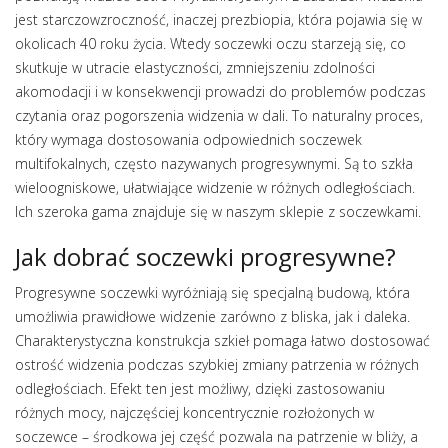
jest starczowzroczność, inaczej prezbiopia, która pojawia się w
okolicach 40 roku życia. Wtedy soczewki oczu starzeją się, co
skutkuje w utracie elastyczności, zmniejszeniu zdolności
akomodacji i w konsekwencji prowadzi do problemów podczas
czytania oraz pogorszenia widzenia w dali. To naturalny proces,
który wymaga dostosowania odpowiednich soczewek
multifokalnych, często nazywanych progresywnymi. Są to szkła
wieloogniskowe, ułatwiające widzenie w różnych odległościach.
Ich szeroka gama znajduje się w naszym sklepie z soczewkami.
Jak dobrać soczewki progresywne?
Progresywne soczewki wyróżniają się specjalną budową, która
umożliwia prawidłowe widzenie zarówno z bliska, jak i daleka.
Charakterystyczna konstrukcja szkieł pomaga łatwo dostosować
ostrość widzenia podczas szybkiej zmiany patrzenia w różnych
odległościach. Efekt ten jest możliwy, dzięki zastosowaniu
różnych mocy, najczęściej koncentrycznie rozłożonych w
soczewce – środkowa jej część pozwala na patrzenie w bliży, a