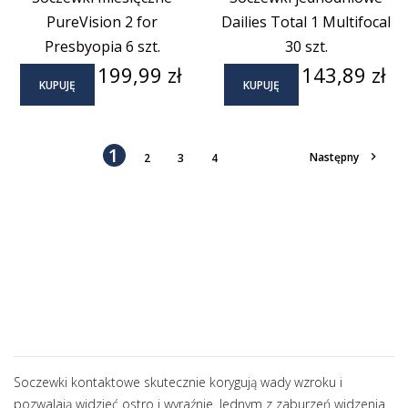
PureVision 2 for
Dailies Total 1 Multifocal
Presbyopia 6 szt.
30 szt.
Cena
Cena
199,99 zł
143,89 zł
KUPUJĘ
KUPUJĘ
1

Następny
2
3
4
Soczewki kontaktowe skutecznie korygują wady wzroku i
pozwalają widzieć ostro i wyraźnie. Jednym z zaburzeń widzenia