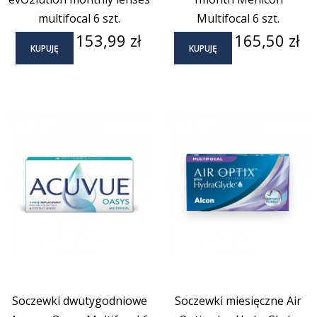
multifocal 6 szt.
Multifocal 6 szt.
Cena
Cena
153,99 zł
165,50 zł
KUPUJĘ
KUPUJĘ
Soczewki dwutygodniowe
Soczewki miesięczne Air