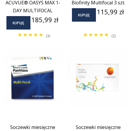
ACUVUE® OASYS MAX 1-
Biofinity Multifocal 3 szt.
Cena
DAY MULTIFOCAL
115,99 zł
KUPUJĘ
Cena
185,99 zł
KUPUJĘ
(3)
(2)
Soczewki miesięczne
Soczewki miesięczne