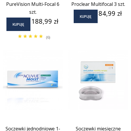
PureVision Multi-Focal 6
Proclear Multifocal 3 szt.
Cena
szt.
84,99 zł
KUPUJĘ
Cena
188,99 zł
KUPUJĘ
(6)
Soczewki jednodniowe 1-
Soczewki miesięczne