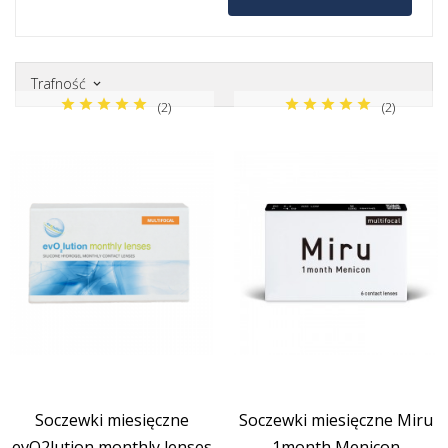
Producent
Marka
Trafność
keyboard_arrow_down
(2)
(2)
Soczewki miesięczne
Soczewki miesięczne Miru
evO2lution monthly lenses
1month Menicon