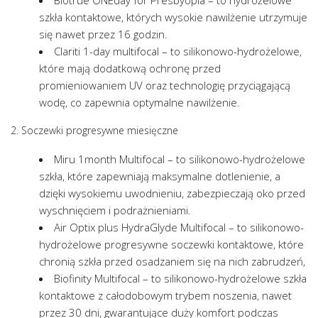
Biotrue ONEday for Presbyopia – to hydrożelowe
szkła kontaktowe, których wysokie nawilżenie utrzymuje
się nawet przez 16 godzin.
Clariti 1-day multifocal – to silikonowo-hydrożelowe,
które mają dodatkową ochronę przed
promieniowaniem UV oraz technologię przyciągającą
wodę, co zapewnia optymalne nawilżenie.
2. Soczewki progresywne miesięczne
Miru 1month Multifocal – to silikonowo-hydrożelowe
szkła, które zapewniają maksymalne dotlenienie, a
dzięki wysokiemu uwodnieniu, zabezpieczają oko przed
wyschnięciem i podrażnieniami.
Air Optix plus HydraGlyde Multifocal – to silikonowo-
hydrożelowe progresywne soczewki kontaktowe, które
chronią szkła przed osadzaniem się na nich zabrudzeń,
Biofinity Multifocal – to silikonowo-hydrożelowe szkła
kontaktowe z całodobowym trybem noszenia, nawet
przez 30 dni, gwarantujące duży komfort podczas