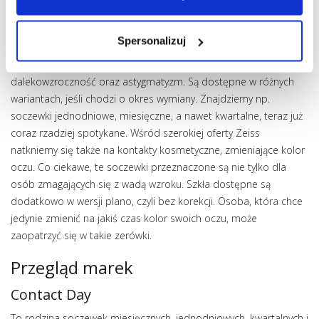
dzisiejszą optykę.
Rodziny soczewek ZEISS
Spersonalizuj
Szkła tego producenta korygują krótkowzroczność,
dalekowzroczność oraz astygmatyzm. Są dostępne w różnych
wariantach, jeśli chodzi o okres wymiany. Znajdziemy np.
soczewki jednodniowe, miesięczne, a nawet kwartalne, teraz już
coraz rzadziej spotykane. Wśród szerokiej oferty Zeiss
natkniemy się także na kontakty kosmetyczne, zmieniające kolor
oczu. Co ciekawe, te soczewki przeznaczone są nie tylko dla
osób zmagających się z wadą wzroku. Szkła dostępne są
dodatkowo w wersji plano, czyli bez korekcji. Osoba, która chce
jedynie zmienić na jakiś czas kolor swoich oczu, może
zaopatrzyć się w takie zerówki.
Przegląd marek
Contact Day
To rodzina soczewek miesięcznych, jednodniowych, kwartalnych i