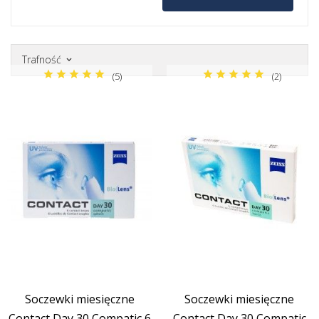
Kwartalne
Miesięczne
Trafność
keyboard_arrow_down
(5)
(2)
Soczewki miesięczne
Soczewki miesięczne
Contact Day 30 Compatic 6
Contact Day 30 Compatic