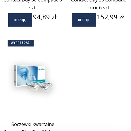
szt.
Toric 6 szt.
Cena
Cena
94,89 zł
152,99 zł
KUPUJĘ
KUPUJĘ
WYPRZEDAŻ!
Soczewki kwartalne