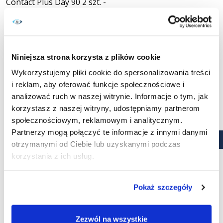
Contact Plus Day 90 2 szt. -
wyprzedaż
Cena
34,99 zł
KUPUJĘ
Niniejsza strona korzysta z plików cookie
Wykorzystujemy pliki cookie do spersonalizowania treści
i reklam, aby oferować funkcje społecznościowe i
analizować ruch w naszej witrynie. Informacje o tym, jak
korzystasz z naszej witryny, udostępniamy partnerom
społecznościowym, reklamowym i analitycznym.
Partnerzy mogą połączyć te informacje z innymi danymi
otrzymanymi od Ciebie lub uzyskanymi podczas
korzystania z ich usług.
Za produkcję kontaktów odpowiedzialny jest dział Zeiss- Vision
Pokaż szczegóły
Care. W świecie optyki firma jest liczącym się graczem. Można
powiedzieć, że zmienia się on wraz z nią, gdyż to najnowsze
technologie opracowywane przez przedsiębiorstwo kształtują
Zezwól na wszystkie