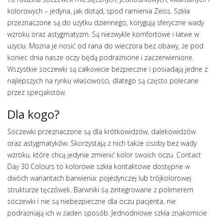
kolorowych – jedyna, jak dotąd, spod ramienia Zeiss. Szkła
przeznaczone są do użytku dziennego, korygują sferyczne wady
wzroku oraz astygmatyzm. Są niezwykle komfortowe i łatwe w
użyciu. Można je nosić od rana do wieczora bez obawy, że pod
koniec dnia nasze oczy będą podrażnione i zaczerwienione.
Wszystkie soczewki są całkowicie bezpieczne i posiadają jedne z
najlepszych na rynku właściwości, dlatego są często polecane
przez specjalistów.
Dla kogo?
Soczewki przeznaczone są dla krótkowidzów, dalekowidzów
oraz astygmatyków. Skorzystają z nich także osoby bez wady
wzroku, które chcą jedynie zmienić kolor swoich oczu. Contact
Day 30 Colours to kolorowe szkła kontaktowe dostępne w
dwóch wariantach barwienia: pojedynczej lub trójkolorowej
strukturze tęczówek. Barwniki są zintegrowane z polimerem
soczewki i nie są niebezpieczne dla oczu pacjenta, nie
podrażniają ich w żaden sposób. Jednodniowe szkła znakomicie