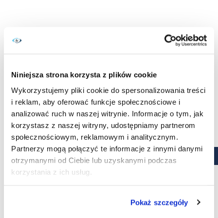
Niniejsza strona korzysta z plików cookie
Wykorzystujemy pliki cookie do spersonalizowania treści
Do takich zaliczają się np. klimatyzowane lub ogrzewane
i reklam, aby oferować funkcje społecznościowe i
pomieszczenia, nadmierna ekspozycja na promienie UV, czy
analizować ruch w naszej witrynie. Informacje o tym, jak
kontakt z dymem papierosowym. Te wszystkie czynniki mogą
korzystasz z naszej witryny, udostępniamy partnerom
powodować zaburzenia filmu łzowego, co prowadzi do
społecznościowym, reklamowym i analitycznym.
wysuszania rogówki. Kiedy na naszych oczach dodatkowo
Partnerzy mogą połączyć te informacje z innymi danymi
znajdują się soczewki, jeszcze bardziej ograniczamy dopływ tlenu
otrzymanymi od Ciebie lub uzyskanymi podczas
do rogówki. To prowadzi do odczuwanego dyskomfortu, a
korzystania z ich usług.
używając kropli do oczu Horien, zapewniamy odczucie
długotrwałej ulgi.
Pokaż szczegóły
Dla kogo krople Horien?