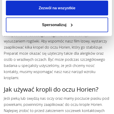
Oprócz tego, że, jak wcześniej wspominaliśmy, krople są doraźną
Zezwól na wszystkie
pomocą dla osób mających styczność z trudnymi warunkami
otoczenia, są remedium na ekrany. W obecnych czasach
niemalże każdy bezustannie z nich korzysta – smartfony na
Spersonalizuj
przykład towarzyszą nam cały dzień. To prowadzi do
zdecydowanie rzadszego mrugania, co zaś skutkuje
wysuszaniem rogówki. Aby wspomóc nasz film łzowy, wystarczy
zaaplikować kilka kropel do oczu Horien, który go stabilizuje.
Preparat może okazać się użyteczny także dla alergików oraz
osób o wrażliwych oczach. Być może podczas szczegółowego
badania u specjalisty usłyszeliśmy, że jeśli chcemy nosić
kontakty, musimy wspomagać nasz nasz narząd wzroku
kroplami.
Jak używać kropli do oczu Horien?
Jeśli pieką lub swędzą nas oczy oraz mamy poczucie piasku pod
powiekami, powinniśmy zaaplikować do oczu krople Horien.
Najlepiej zrobić to przed założeniem soczewek kontaktowych