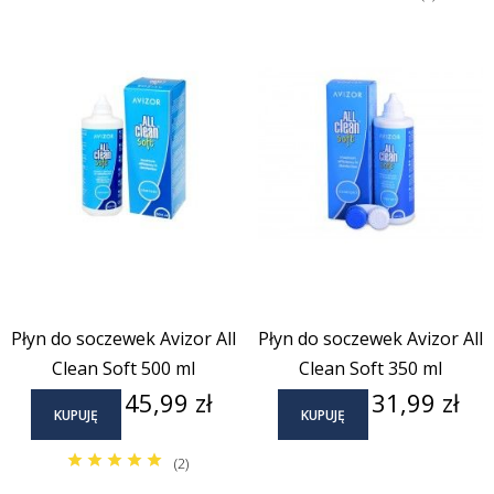
Płyn do soczewek Avizor All
Płyn do soczewek Avizor All
Clean Soft 500 ml
Clean Soft 350 ml
Cena
Cena
45,99 zł
31,99 zł
KUPUJĘ
KUPUJĘ
(2)