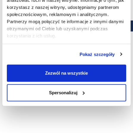
korzystasz z naszej witryny, udostępniamy partnerom
społecznościowym, reklamowym i analitycznym.
Partnerzy mogą połączyć te informacje z innymi danymi
otrzymanymi od Ciebie lub uzyskanymi podczas
korzystania z ich usług.
Pokaż szczegóły
Roztwór soli fizjologicznej
Zezwól na wszystkie
Avizor Saline 350 ml
Cena
14,95 zł
KUPUJĘ
Spersonalizuj