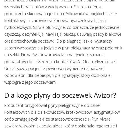
wszystkich pacjentów z wadą wzroku. Szeroka oferta
producenta skierowana jest do użytkowników miękkich szkieł
kontaktowych, zarówno silikonowo-hydrożelowych, jak i
hydrożelowych. Są wielofunkcyjne, co oznacza, że jednocześnie
czyszczą, dezynfekują, nawilżają, płuczą, usuwają osady białkowe
oraz przechowują soczewki. Do pielęgnacji szkieł wystarczy
zatem wyposażyć się jedynie w płyn pielęgnacyjny oraz pojemnik
na szkła. Firma Avizor wprowadziła na rynek trzy marki
preparatów do czyszczenia kontaktów: All Clean, Alvera oraz
Unica. Każdy pacjent z pewnością wybierze najbardziej
odpowiedni dla siebie płyn pielęgnacyjny, który doskonale
współgra z jego soczewkami.
Dla kogo płyny do soczewek Avizor?
Producent przygotował płyny pielęgnacyjne do szkieł
kontaktowych dla dalekowidzów, krótkowidzów, astygmatyków,
osób zmagających się ze starczowzrocznością. Płyn Alvera
zawiera w swoim składzie aloes, który doskonale regeneruje i