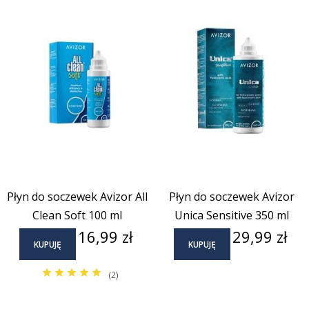
Płyn do soczewek Avizor All
Płyn do soczewek Avizor
Clean Soft 100 ml
Unica Sensitive 350 ml
Cena
Cena
16,99 zł
29,99 zł
KUPUJĘ
KUPUJĘ
(2)