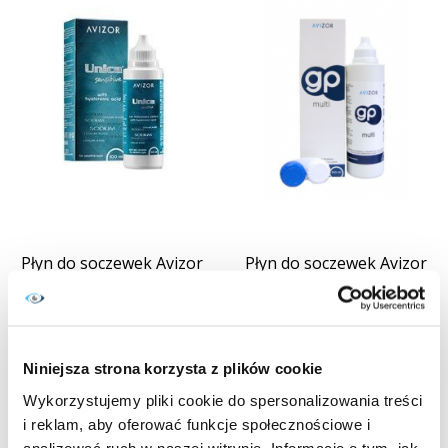
Płyn do soczewek Avizor
Płyn do soczewek Avizor
Unica Sensitive 100 ml
GP Multi 240 ml
Cena
Cena
19,99 zł
21,99 zł
KUPUJĘ
KUPUJĘ
Niniejsza strona korzysta z plików cookie
(4)
Wykorzystujemy pliki cookie do spersonalizowania treści
BRAK W MAGAZYNIE
i reklam, aby oferować funkcje społecznościowe i
analizować ruch w naszej witrynie. Informacje o tym, jak