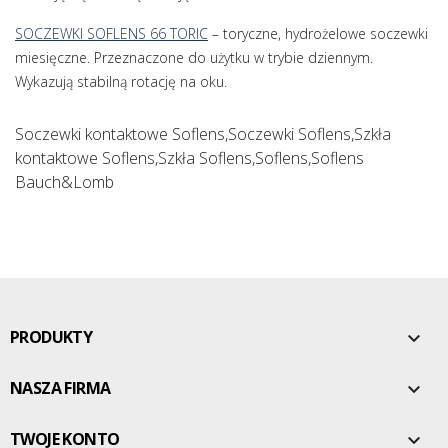
SOCZEWKI SOFLENS 66 TORIC
– toryczne, hydrożelowe soczewki
miesięczne. Przeznaczone do użytku w trybie dziennym.
Wykazują stabilną rotację na oku.
Soczewki kontaktowe Soflens,Soczewki Soflens,Szkła
kontaktowe Soflens,Szkła Soflens,Soflens,Soflens
Bauch&Lomb
PRODUKTY

NASZA FIRMA

TWOJE KONTO
