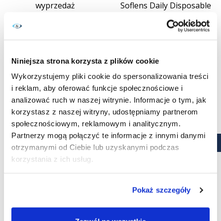
wyprzedaż
Soflens Daily Disposable
Cena
54,99 zł
90 szt.
KUPUJĘ
Cena
133,99 zł
KUPUJĘ
Niniejsza strona korzysta z plików cookie
Wykorzystujemy pliki cookie do spersonalizowania treści
- 5,00 ZŁ
WYPRZEDAŻ!
i reklam, aby oferować funkcje społecznościowe i
analizować ruch w naszej witrynie. Informacje o tym, jak
korzystasz z naszej witryny, udostępniamy partnerom
społecznościowym, reklamowym i analitycznym.
Partnerzy mogą połączyć te informacje z innymi danymi
otrzymanymi od Ciebie lub uzyskanymi podczas
korzystania z ich usług.
Pokaż szczegóły
Soflens 59 6 szt. +
Soczewki miesięczne