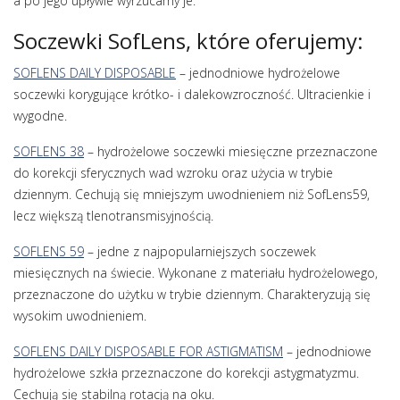
a po jego upływie wyrzucamy je.
Soczewki SofLens, które oferujemy:
SOFLENS DAILY DISPOSABLE
– jednodniowe hydrożelowe
soczewki korygujące krótko- i dalekowzroczność. Ultracienkie i
wygodne.
SOFLENS 38
– hydrożelowe soczewki miesięczne przeznaczone
do korekcji sferycznych wad wzroku oraz użycia w trybie
dziennym. Cechują się mniejszym uwodnieniem niż SofLens59,
lecz większą tlenotransmisyjnością.
SOFLENS 59
– jedne z najpopularniejszych soczewek
miesięcznych na świecie. Wykonane z materiału hydrożelowego,
przeznaczone do użytku w trybie dziennym. Charakteryzują się
wysokim uwodnieniem.
SOFLENS DAILY DISPOSABLE FOR ASTIGMATISM
– jednodniowe
hydrożelowe szkła przeznaczone do korekcji astygmatyzmu.
Cechują się stabilną rotacją na oku.