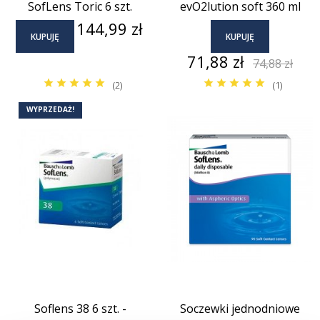
SofLens Toric 6 szt.
evO2lution soft 360 ml
Cena
144,99 zł
KUPUJĘ
KUPUJĘ
Cena
Cena
71,88 zł
74,88 zł
podstaw
(2)
(1)
WYPRZEDAŻ!
Soflens 38 6 szt. -
Soczewki jednodniowe