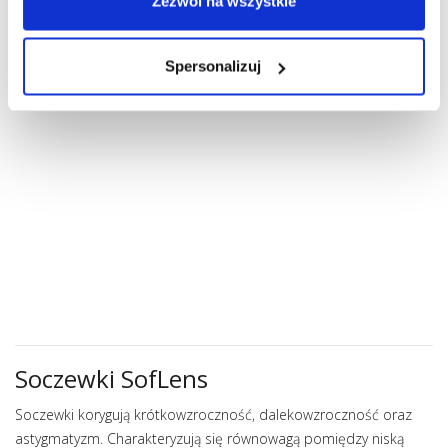
Zezwól na wszystkie
evO2lution soft 500 ml
SofLens Toric 6 szt. -
WYPRZEDAZ
KUPUJĘ
Spersonalizuj
Cena
111,99 zł
KUPUJĘ
Cena
Cena
76,88 zł
81,88 zł
podstawowa
Soczewki SofLens
Soczewki korygują krótkowzroczność, dalekowzroczność oraz
astygmatyzm. Charakteryzują się równowagą pomiędzy niską