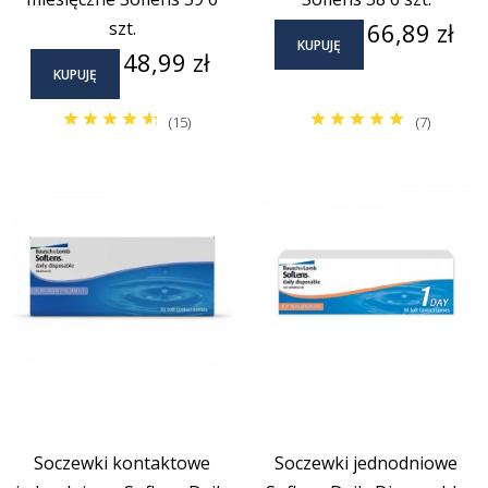
Cena
szt.
66,89 zł
KUPUJĘ
Cena
48,99 zł
KUPUJĘ
(15)
(7)
Soczewki kontaktowe
Soczewki jednodniowe