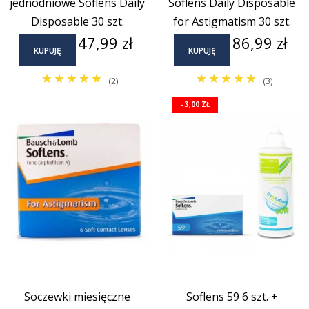
jednodniowe Soflens Daily
Soflens Daily Disposable
Disposable 30 szt.
for Astigmatism 30 szt.
Cena
Cena
47,99 zł
86,99 zł
KUPUJĘ
KUPUJĘ
(2)
(3)
- 3,00 ZŁ
Soczewki miesięczne
Soflens 59 6 szt. +