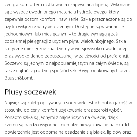
ceną, a komfortem użytkowania i zapewnianą higieną. Wykonane
są z wysoce uwodnionego materiału hydrożelowego, który
zapewnia oczom komfort i nawilżenie. Szkła przeznaczone są do
użytku wyłącznie w trybie dziennym. Dostępne są w wariancie
jednodniowym lub miesięcznym – te drugie wymagają zaś
codziennej pielęgnacji z użyciem płynu wielofunkcyjnego. Szkła
sferyczne miesięczne znajdziemy w wersji wysoko uwodnionej
oraz wysoko tlenoprzepuszczalnej, w zależności od preferencji.
Soczewki są jednymi z najpopularniejszych na całym świecie, są
także najtańszą rodziną spośród szkieł wyprodukowanych przez
Bausch&Lomb.
Plusy soczewek
Największą zaletą opisywanych soczewek jest ich dobra jakość w
stosunku do ceny, komfort użytkowania oraz szeroki wybór.
Ponadto szkła są jednymi z najcieńszych na świecie, dzięki
czemu są bardzo wygodne i niemalże niewyczuwalne na oku. Ich
powierzchnia jest odporna na osadzanie się białek, lipidów oraz