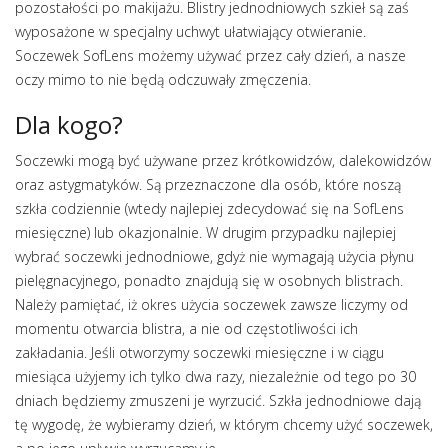
pozostałości po makijażu. Blistry jednodniowych szkieł są zaś
wyposażone w specjalny uchwyt ułatwiający otwieranie.
Soczewek SofLens możemy używać przez cały dzień, a nasze
oczy mimo to nie będą odczuwały zmęczenia.
Dla kogo?
Soczewki mogą być używane przez krótkowidzów, dalekowidzów
oraz astygmatyków. Są przeznaczone dla osób, które noszą
szkła codziennie (wtedy najlepiej zdecydować się na SofLens
miesięczne) lub okazjonalnie. W drugim przypadku najlepiej
wybrać soczewki jednodniowe, gdyż nie wymagają użycia płynu
pielęgnacyjnego, ponadto znajdują się w osobnych blistrach.
Należy pamiętać, iż okres użycia soczewek zawsze liczymy od
momentu otwarcia blistra, a nie od częstotliwości ich
zakładania. Jeśli otworzymy soczewki miesięczne i w ciągu
miesiąca użyjemy ich tylko dwa razy, niezależnie od tego po 30
dniach będziemy zmuszeni je wyrzucić. Szkła jednodniowe dają
tę wygodę, że wybieramy dzień, w którym chcemy użyć soczewek,