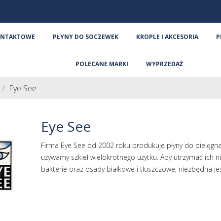
ONTAKTOWE
PŁYNY DO SOCZEWEK
KROPLE I AKCESORIA
P
POLECANE MARKI
WYPRZEDAŻ
Eye See
Eye See
Firma Eye See od 2002 roku produkuje płyny do pielęgna
używamy szkieł wielokrotnego użytku. Aby utrzymać ich n
bakterie oraz osady białkowe i tłuszczowe, niezbędna je