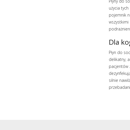
Płyny do s
użycia tyc
pojemnik n
wszystkimi 
podrażnieni
Dla ko
Płyn do soc
delikatny, 
pacjentów z
dezynfekują
silnie nawi
przebadani