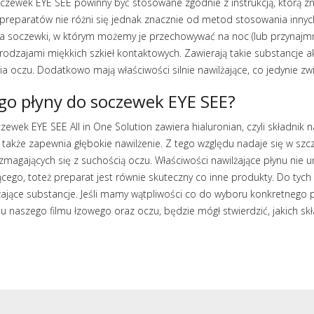
oczewek EYE SEE powinny być stosowane zgodnie z instrukcją, którą 
h preparatów nie różni się jednak znacznie od metod stosowania inny
a soczewki, w którym możemy je przechowywać na noc (lub przynajmni
rodzajami miękkich szkieł kontaktowych. Zawierają takie substancje 
a oczu. Dodatkowo mają właściwości silnie nawilżające, co jedynie zw
go płyny do soczewek EYE SEE?
zewek EYE SEE All in One Solution zawiera hialuronian, czyli składnik 
a także zapewnia głębokie nawilżenie. Z tego względu nadaje się w szc
magających się z suchością oczu. Właściwości nawilżające płynu nie 
cego, toteż preparat jest równie skuteczny co inne produkty. Do tych 
lżające substancje. Jeśli mamy wątpliwości co do wyboru konkretnego 
u naszego filmu łzowego oraz oczu, będzie mógł stwierdzić, jakich s