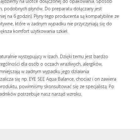
znajdziemy na ulotce dołączonej do opakowania. Sposób
ch, podobnych płynów. Do preparatu dołączany jest
ej na 6 godzin). Płyny tego producenta są kompatybilne ze
aktywne, które w żadnym wypadku nie przyczyniają się do
iększa komfort użytkowania szkieł.
naturalnie występujący w łzach. Dzięki temu jest bardzo
zególności dla osób o oczach wrażliwych, alergików,
umniejszają w żadnym wypadku jego działania
zalicza się np. EYE SEE Aqua Balance, chociaż i on zawiera
produktu, powinniśmy skonsultować się ze specjalistą. Po
kładników potrzebuje nasz narząd wzroku.