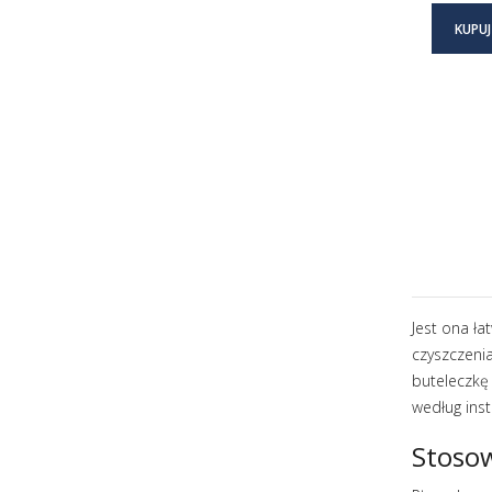
KUPUJ
Jest ona ła
czyszczeni
buteleczkę 
według inst
Stosow