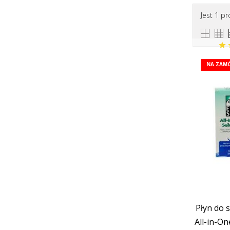
Jest 1 pr
NA ZAMÓ
Płyn do 
All-in-On