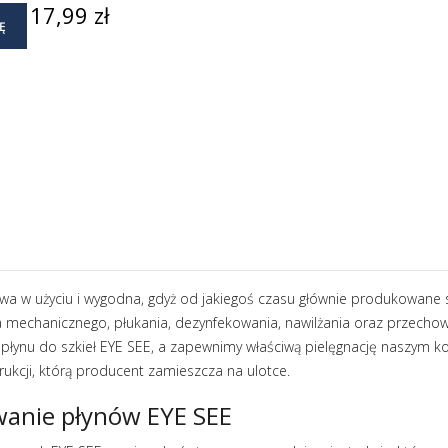
Cena
17,99 zł
Ę
twa w użyciu i wygodna, gdyż od jakiegoś czasu głównie produkowane s
a mechanicznego, płukania, dezynfekowania, nawilżania oraz przechow
płynu do szkieł EYE SEE, a zapewnimy właściwą pielęgnację naszym ko
rukcji, którą producent zamieszcza na ulotce.
anie płynów EYE SEE