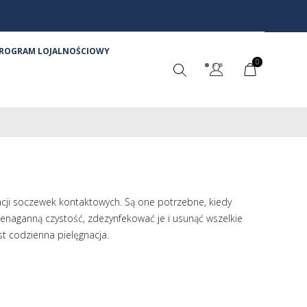
ROGRAM LOJALNOŚCIOWY
0
cji soczewek kontaktowych. Są one potrzebne, kiedy
ienaganną czystość, zdezynfekować je i usunąć wszelkie
st codzienna pielęgnacja.