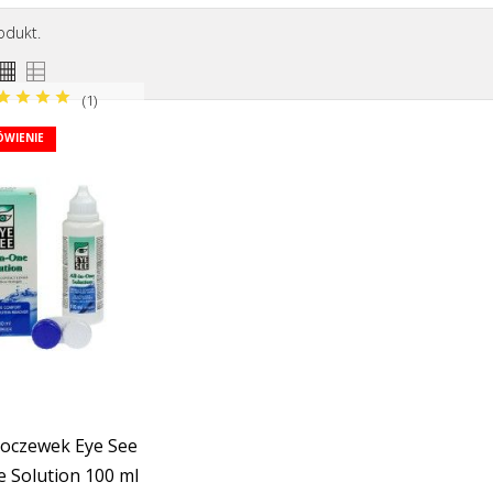
odukt.
(1)
WIENIE
soczewek Eye See
e Solution 100 ml