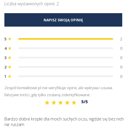
Liczba wystawionych opinii: 2
NAPISZ SWOJĄ OPINIĘ
5
2
star
4
0
star
3
0
star
2
0
star
1
0
star
Zespół kontaktowe.pl nie weryfikuje opinii, ale wykrywa i usuwa
fałszywe treści, gdy tylko zostaną zidentyfikowane.
5/5
Bardzo dobre krople dla moich suchych oczu, nigdzie się bez nich 
nie ruszam