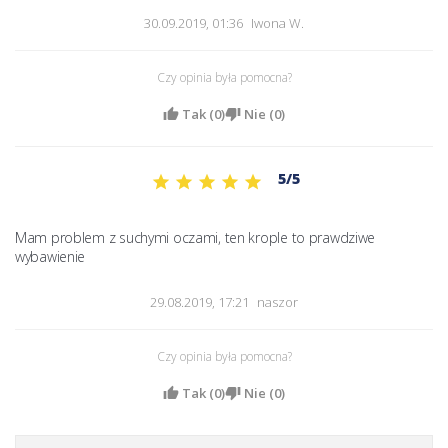
30.09.2019, 01:36
Iwona W.
Czy opinia była pomocna?
Tak (
0
)
Nie (
0
)
5/5
Mam problem z suchymi oczami, ten krople to prawdziwe 
wybawienie 
29.08.2019, 17:21
naszor
Czy opinia była pomocna?
Tak (
0
)
Nie (
0
)