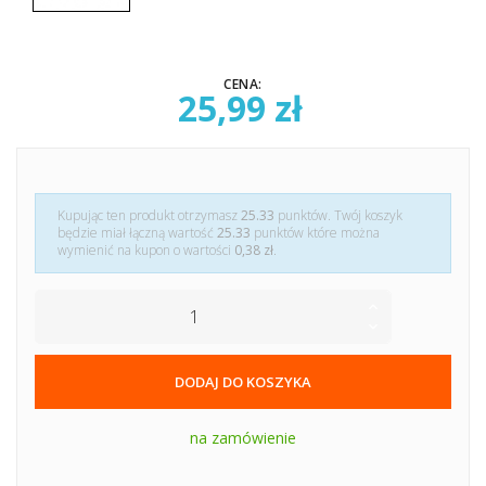
CENA:
25,99 zł
Kupując ten produkt otrzymasz
25.33
punktów. Twój koszyk
będzie miał łączną wartość
25.33
punktów które można
wymienić na kupon o wartości
0,38 zł
.
DODAJ DO KOSZYKA
na zamówienie