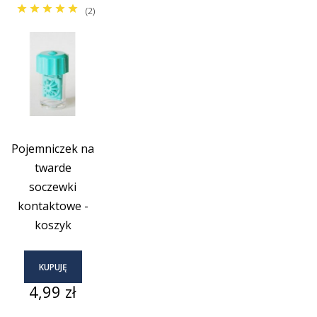
(2)
Pojemniczek na
twarde
soczewki
kontaktowe -
koszyk
KUPUJĘ
Cena
4,99 zł