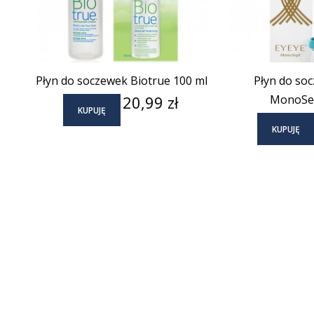
Płyn do soczewek Biotrue 100 ml
Płyn do so
Cena
20,99 zł
MonoSep
KUPUJĘ
KUPUJĘ