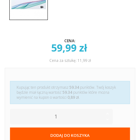
CENA:
59,99 zł
Cena za sztukę: 11,99 zł
Kupując ten produkt otrzymasz
59.34
punktów. Twój koszyk
będzie miał łączną wartość
59.34
punktów które można
wymienić na kupon o wartości
0,89 zł
.
DODAJ DO KOSZYKA