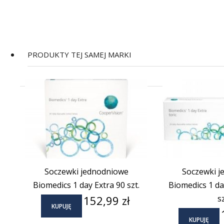
PRODUKTY TEJ SAMEJ MARKI
Soczewki jednodniowe
Soczewki j
Biomedics 1 day Extra 90 szt.
Biomedics 1 day
Cena
152,99 zł
sz
KUPUJĘ
KUPUJĘ