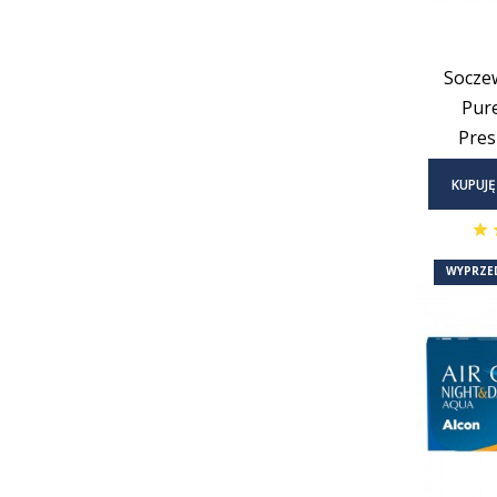
Socze
Pure
Pres
KUPUJĘ
WYPRZE