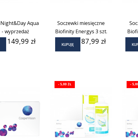
x Night&Day Aqua
Soczewki miesięczne
Soc
. - wyprzedaż
Biofinity Energys 3 szt.
Biof
Cena
Cena
149,99 zł
87,99 zł
KUPUJĘ
KUP
- 5,00 ZŁ
- 5,0