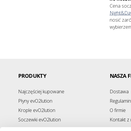
Cena socz
Night&Da
nosić zaró
wybierzem
PRODUKTY
NASZA F
Najczęściej kupowane
Dostawa
Płyny evO2lution
Regulamin
Krople evO2lution
O firmie
Soczewki evO2lution
Kontakt z
Mapa str