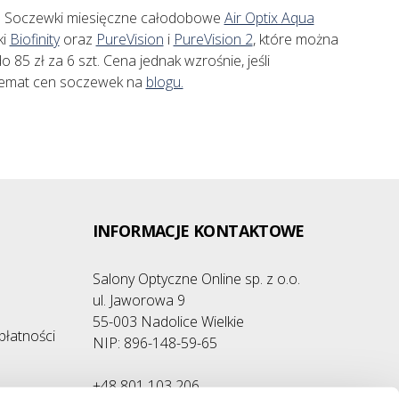
u. Soczewki miesięczne całodobowe
Air Optix Aqua
ki
Biofinity
oraz
PureVision
i
PureVision 2
, które można
85 zł za 6 szt. Cena jednak wzrośnie, jeśli
 temat cen soczewek na
blogu.
INFORMACJE KONTAKTOWE
Salony Optyczne Online sp. z o.o.
ul. Jaworowa 9
55-003 Nadolice Wielkie
płatności
NIP: 896-148-59-65
+48 801 103 206