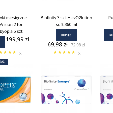
wki miesięczne
Biofinity 3 szt. + evO2lution
Pu
Vision 2 for
soft 360 ml
byopia 6 szt.
KUPUJĘ
KU
Cena
199,99 zł
Cena
Cena
69,98 zł
72,98 zł
podstawowa
(2)
(2)
DAŻ!