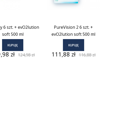
ty 6 szt. + evO2lution
PureVision 2 6 szt. +
soft 500 ml
evO2lution soft 500 ml
KUPUJĘ
KUPUJĘ
a
Cena
Cena
Cena
,98 zł
111,88 zł
124,98 zł
116,88 zł
podstawowa
podstawowa