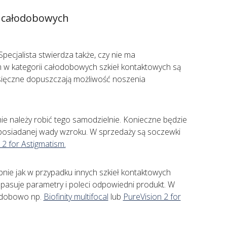
k całodobowych
ecjalista stwierdza także, czy nie ma
w kategorii całodobowych szkieł kontaktowych są
sięczne dopuszczają możliwość noszenia
e należy robić tego samodzielnie. Konieczne będzie
posiadanej wady wzroku. W sprzedaży są soczewki
 2 for Astigmatism.
ie jak w przypadku innych szkieł kontaktowych
opasuje parametry i poleci odpowiedni produkt. W
odobowo np.
Biofinity multifocal
lub
PureVision 2 for