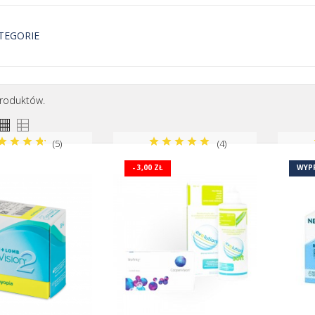
TEGORIE
sywne
Toryczne
Sferycz
produktów.
(5)
(4)
- 3,00 ZŁ
WYP