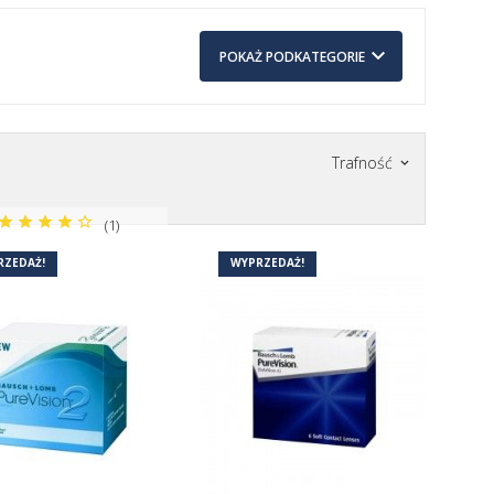
keyboard_arrow_down
POKAŻ PODKATEGORIE
ne
Trafność
keyboard_arrow_down
(1)
RZEDAŻ!
WYPRZEDAŻ!