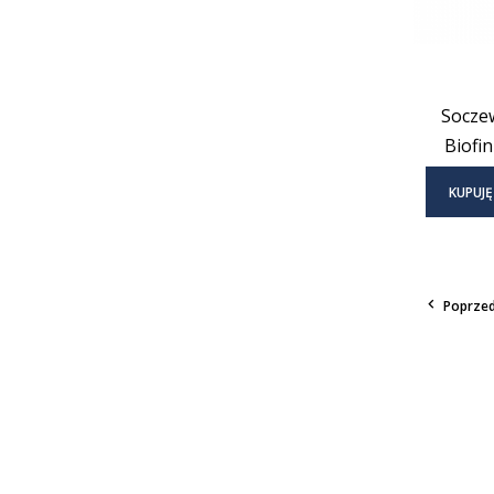
Socze
Biofin
KUPUJĘ

Poprzed