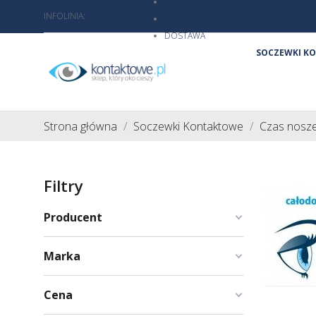
O NAS
INFOLINIA:
801 103 206
KONTAKT
DOSTAWA
SOCZEWKI K
Strona główna
Soczewki Kontaktowe
Czas nosze
Filtry
Producent
Marka
Cena