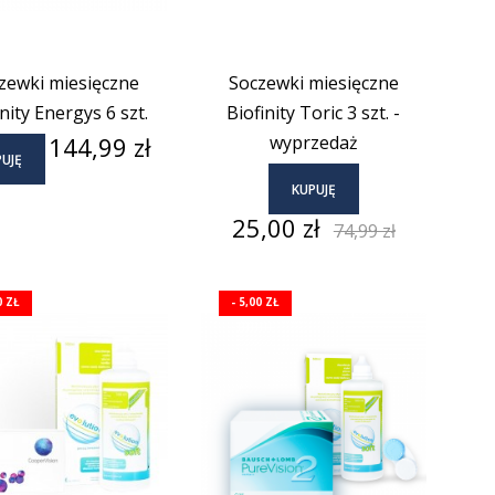
zewki miesięczne
Soczewki miesięczne
inity Energys 6 szt.
Biofinity Toric 3 szt. -
Cena
144,99 zł
wyprzedaż
UJĘ
KUPUJĘ
Cena
Cena
25,00 zł
74,99 zł
podstawowa
0 ZŁ
- 5,00 ZŁ