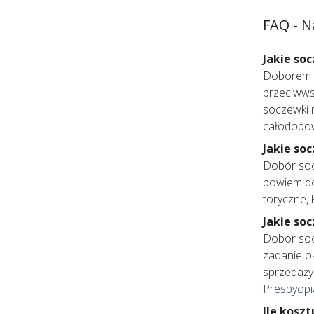
FAQ - N
Jakie so
Doborem so
przeciwws
soczewki 
całodobow
Jakie so
Dobór soc
bowiem do
toryczne,
Jakie so
Dobór soc
zadanie ok
sprzedaży
Presbyopi
Ile koszt