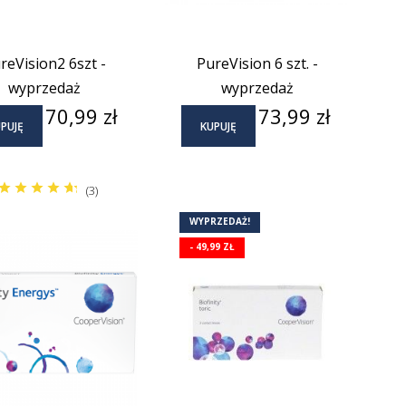
reVision2 6szt -
PureVision 6 szt. -
wyprzedaż
wyprzedaż
Cena
Cena
70,99 zł
73,99 zł
PUJĘ
KUPUJĘ
(3)
WYPRZEDAŻ!
- 49,99 ZŁ