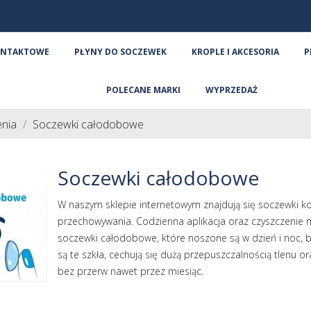
ONTAKTOWE
PŁYNY DO SOCZEWEK
KROPLE I AKCESORIA
P
POLECANE MARKI
WYPRZEDAŻ
nia
Soczewki całodobowe
Soczewki całodobowe
W naszym sklepie internetowym znajdują się soczewki ko
przechowywania. Codzienna aplikacja oraz czyszczenie 
soczewki całodobowe, które noszone są w dzień i noc, be
są te szkła, cechują się dużą przepuszczalnością tlenu
bez przerw nawet przez miesiąc.