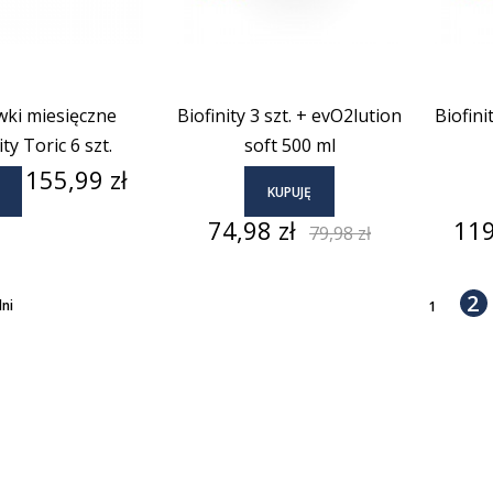
wki miesięczne
Biofinity 3 szt. + evO2lution
Biofini
ity Toric 6 szt.
soft 500 ml
Cena
155,99 zł
KUPUJĘ
Cena
Cena
Cen
74,98 zł
119
79,98 zł
podstawowa
2
ni
1