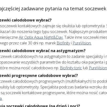
ajczęściej zadawane pytania na temat soczewe
czewki całodobowe wybrać?
czewek kontaktowych zajmuje się okulista lub optometrysta. Sp
kazań do noszenia tego typu soczewek. Najlepszym produktem 
miesięczne
Air Optix Aqua Night&Day.
Także inne soczewki mie
ego przez całe 30 dni np. marek
Biofinity
i
PureVision.
czewki całodobowe wybrać na astygmatyzm?
zewek całodobowych na astygmatyzm to zadanie specjalisty i ni
pasowanie wszystkich parametrów do kształtu oka pacjenta i 
 które można nosić całodobowo np.
Biofinity toric
lub
PureVision
czewki progresywne całodobowe wybrać?
zewek całodobowych progresywnych (multifokalnych) to podobn
ulisty lub optometrysty. Specjalista podczas badania wzroku d
 są soczewki kontaktowe progresywne, które można nosić cał
a.
ują soczewki całodobowe (na dzień i noc)?