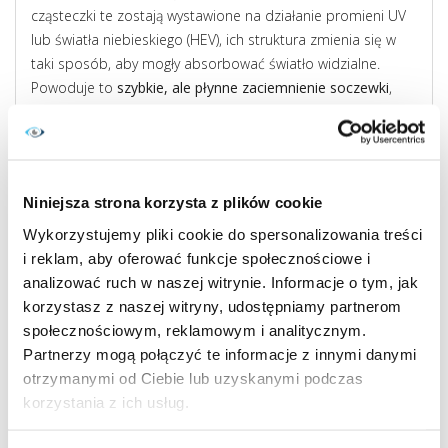
cząsteczki te zostają wystawione na działanie promieni UV
lub światła niebieskiego (HEV), ich struktura zmienia się w
taki sposób, aby mogły absorbować światło widzialne.
Powoduje to
szybkie, ale płynne zaciemnienie soczewki
,
dzięki czemu do oka wpada mniejsza ilość światła.
Natomiast gdy UV i HEV przestają oddziaływać na
soczewkę, większość cząsteczek fotochromowych powraca
do stanu pierwotnego, powodując natychmiastowe
Niniejsza strona korzysta z plików cookie
rozjaśnienie się materiału.
Wykorzystujemy pliki cookie do spersonalizowania treści
i reklam, aby oferować funkcje społecznościowe i
analizować ruch w naszej witrynie. Informacje o tym, jak
korzystasz z naszej witryny, udostępniamy partnerom
Zalety noszenia soczewek
społecznościowym, reklamowym i analitycznym.
światłoczułych
Partnerzy mogą połączyć te informacje z innymi danymi
otrzymanymi od Ciebie lub uzyskanymi podczas
korzystania z ich usług.
Noszenie soczewek światłoczułych przynosi wiele korzyści.