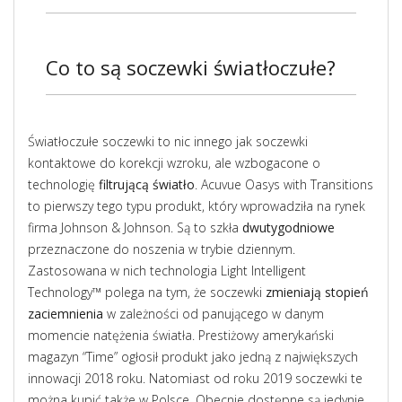
Co to są soczewki światłoczułe?
Światłoczułe soczewki to nic innego jak soczewki
kontaktowe do korekcji wzroku, ale wzbogacone o
technologię
filtrującą światło
. Acuvue Oasys with Transitions
to pierwszy tego typu produkt, który wprowadziła na rynek
firma Johnson & Johnson. Są to szkła
dwutygodniowe
przeznaczone do noszenia w trybie dziennym.
Zastosowana w nich technologia Light Intelligent
Technology™ polega na tym, że soczewki
zmieniają stopień
zaciemnienia
w zależności od panującego w danym
momencie natężenia światła. Prestiżowy amerykański
magazyn “Time” ogłosił produkt jako jedną z największych
innowacji 2018 roku. Natomiast od roku 2019 soczewki te
można kupić także w Polsce. Obecnie dostępne są jedynie