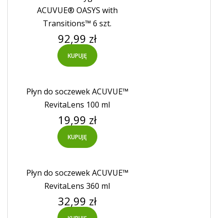
ACUVUE® OASYS with
Transitions™ 6 szt.
Cena
92,99 zł
KUPUJĘ
Płyn do soczewek ACUVUE™
RevitaLens 100 ml
Cena
19,99 zł
KUPUJĘ
Płyn do soczewek ACUVUE™
RevitaLens 360 ml
Cena
32,99 zł