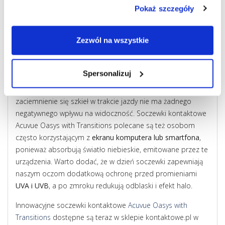
Sprawiają, że
nie drażni nas ostre słońce
, a więc nie musimy
Pokaż szczegóły
się chronić przed efektem “oślepienia”, mrużąc oczy lub
zasłaniając je ręką (według zapewnień producenta oczy o
Zezwól na wszystkie
49% szybciej dostosowują się do zmiennych warunków
oświetlenia). Takie soczewki znakomicie sprawdzają się
również podczas
prowadzenia pojazdów
- zarówno w dzień
Spersonalizuj
(nie razi nas słońce), jak i w nocy (nie oślepiają nas reflektory
nadjeżdżających z naprzeciwka samochodów). Oczywiście
zaciemnienie się szkieł w trakcie jazdy nie ma żadnego
negatywnego wpływu na widoczność. Soczewki kontaktowe
Acuvue Oasys with Transitions polecane są też osobom
często korzystającym z
ekranu komputera lub smartfona
,
ponieważ absorbują światło niebieskie, emitowane przez te
urządzenia. Warto dodać, że w dzień soczewki zapewniają
naszym oczom dodatkową ochronę przed promieniami
UVA i UVB
, a po zmroku redukują odblaski i efekt halo.
Innowacyjne soczewki kontaktowe
Acuvue Oasys with
Transitions
dostępne są teraz w sklepie kontaktowe.pl w