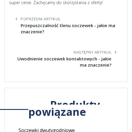
super cenie. Zachęcamy do skorzystania z oferty!
chevron_left
POPRZEDNI ARTYKUŁ
Przepuszczalność tlenu soczewek - jakie ma
znaczenie?
NASTĘPNY ARTYKUŁ
chevron_right
Uwodnienie soczewek kontaktowych - jakie
ma znaczenie?
Produkty
powiązane
Soczewki dwutygodniowe