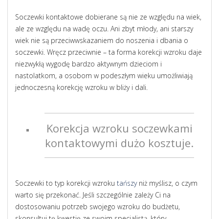
Soczewki kontaktowe dobierane są nie ze względu na wiek,
ale ze względu na wadę oczu. Ani zbyt młody, ani starszy
wiek nie są przeciwwskazaniem do noszenia i dbania o
soczewki. Wręcz przeciwnie – ta forma korekcji wzroku daje
niezwykłą wygodę bardzo aktywnym dzieciom i
nastolatkom, a osobom w podeszłym wieku umożliwiają
jednoczesną korekcję wzroku w bliży i dali.
Korekcja wzroku soczewkami
kontaktowymi dużo kosztuje.
Soczewki to typ korekcji wzroku
tańszy
niż myślisz, o czym
warto się przekonać. Jeśli szczególnie zależy Ci na
dostosowaniu potrzeb swojego wzroku do budżetu,
skonsultuj tę kwestię ze swoim specjalistą, który