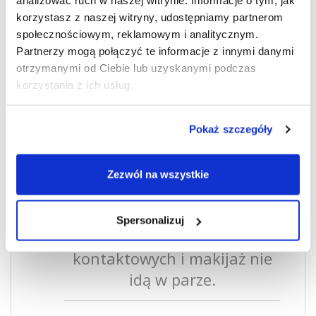
dużo czasu.
analizować ruch w naszej witrynie. Informacje o tym, jak
korzystasz z naszej witryny, udostępniamy partnerom
społecznościowym, reklamowym i analitycznym.
Partnerzy mogą połączyć te informacje z innymi danymi
Jeśli zależy nam szczególnie na czasie, warto wybrać
otrzymanymi od Ciebie lub uzyskanymi podczas
soczewki jednodniowe
, które są codziennie zmieniane na
korzystania z ich usług.
nową parę, nie wymagają płynów pielęgnacyjnych ani
pojemniczków. Jednocześnie należy podkreślić, że higiena
szkieł kontaktowych nie trwa dłużej niż umycie zębów –
Pokaż szczegóły
ściągnięcie, zdezynfekowanie soczewki, zanurzenie jej w
płynie pielęgnacyjnym na noc i ponownie założenie rano nie
Zezwól na wszystkie
powinno zająć więcej niż dwie minuty dziennie.
Spersonalizuj
Noszenie soczewek
kontaktowych i makijaż nie
idą w parze.