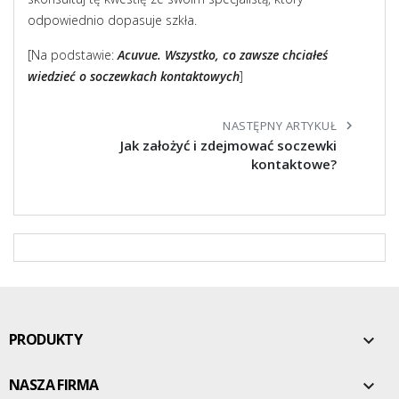
odpowiednio dopasuje szkła.
[Na podstawie:
Acuvue. Wszystko, co zawsze chciałeś
wiedzieć o soczewkach kontaktowych
]
NASTĘPNY ARTYKUŁ
chevron_right
Jak założyć i zdejmować soczewki
kontaktowe?
PRODUKTY

NASZA FIRMA
