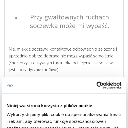
Przy gwałtownych ruchach
soczewka może mi wypaść.
Nie, miękkie soczewki kontaktowe odpowiednio założone i
uprzednio dobrze dobrane nie mogą wypaść samoistnie
(choć przy intensywnym tarciu oka odklejenie się soczewki
jest sporadycznie możliwe).
Warto pamiętać o tym, że siła trzymania się soczewki na
oku zależy przede wszystkim od jej średnicy.
Niniejsza strona korzysta z plików cookie
Pielęgnacja soczewek
Wykorzystujemy pliki cookie do spersonalizowania treści
kontaktowych pochłania
i reklam, aby oferować funkcje społecznościowe i