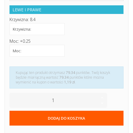
LEWE I PRAWE
Krzywizna: 8.4
Moc: +0.25
Kupując ten produkt otrzymasz
79.34
punktów. Twój koszyk
będzie miał łączną wartość
79.34
punktów które można
wymienić na kupon o wartości
1,19 zł
.
DODAJ DO KOSZYKA