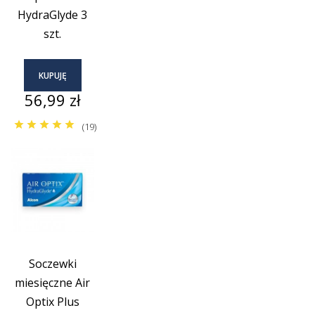
HydraGlyde 3
szt.
KUPUJĘ
Cena
56,99 zł
(19)
Soczewki
miesięczne Air
Optix Plus