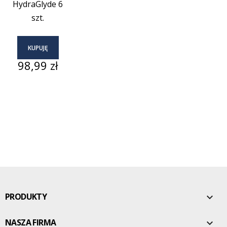
HydraGlyde 6
szt.
KUPUJĘ
Cena
98,99 zł
PRODUKTY

NASZA FIRMA
