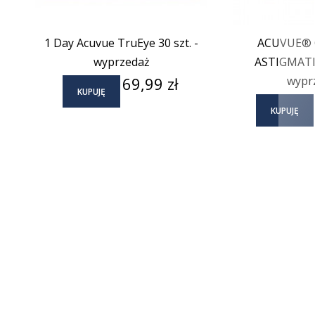
1 Day Acuvue TruEye 30 szt. -
ACUVUE® 
wyprzedaż
ASTIGMATIS
Cena
69,99 zł
wypr
KUPUJĘ
KUPUJĘ