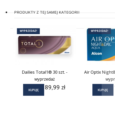
PRODUKTY Z TEJ SAMEJ KATEGORII
(2)
WYPRZEDAŻ!
WYPRZEDAŻ!
Dailies Total1® 30 szt. -
Air Optix Night&
wyprzedaż
wypr
Cena
89,99 zł
KUPUJĘ
KUPUJĘ