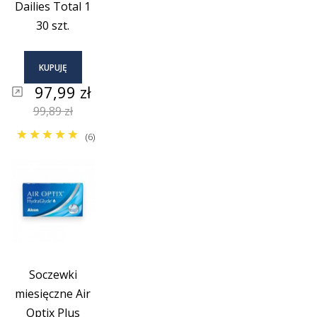
Dailies Total 1
30 szt.
KUPUJĘ
Cena
97,99 zł
Cena
99,89 zł
podstawowa
(6)
Soczewki
miesięczne Air
Optix Plus