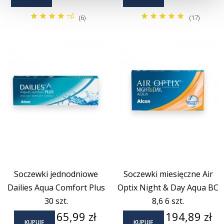
(6)
(17)
Soczewki jednodniowe
Soczewki miesięczne Air
Dailies Aqua Comfort Plus
Optix Night & Day Aqua BC
30 szt.
8,6 6 szt.
Cena
Cena
65,99 zł
194,89 zł
KUPUJĘ
KUPUJĘ