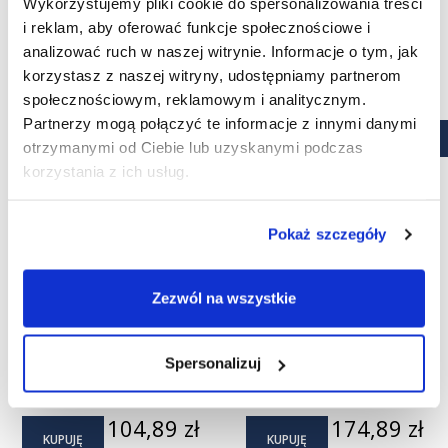
99,89 zł
Wykorzystujemy pliki cookie do spersonalizowania treści
podstaw
i reklam, aby oferować funkcje społecznościowe i
(6)
(4)
analizować ruch w naszej witrynie. Informacje o tym, jak
korzystasz z naszej witryny, udostępniamy partnerom
społecznościowym, reklamowym i analitycznym.
Partnerzy mogą połączyć te informacje z innymi danymi
otrzymanymi od Ciebie lub uzyskanymi podczas
korzystania z ich usług.
Pokaż szczegóły
Zezwól na wszystkie
Soczewki miesięczne Air
Soczewki jednodniowe
Spersonalizuj
Optix Night&Day Aqua 3
Dailies Aqua Comfort Plus
szt.
90 szt.
Cena
Cena
104,89 zł
174,89 zł
KUPUJĘ
KUPUJĘ