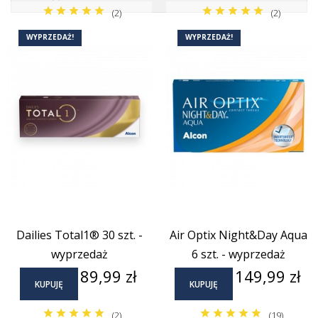
(2)
(2)
WYPRZEDAŻ!
WYPRZEDAŻ!
Dailies Total1® 30 szt. -
Air Optix Night&Day Aqua
wyprzedaż
6 szt. - wyprzedaż
Cena
Cena
89,99 zł
149,99 zł
KUPUJĘ
KUPUJĘ
(2)
(19)