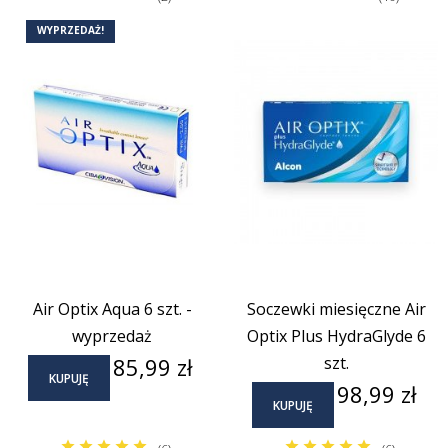
WYPRZEDAŻ!
Air Optix Aqua 6 szt. -
Soczewki miesięczne Air
wyprzedaż
Optix Plus HydraGlyde 6
Cena
85,99 zł
szt.
KUPUJĘ
Cena
98,99 zł
KUPUJĘ