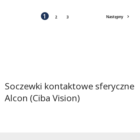
1

Następny
2
3
Soczewki kontaktowe sferyczne
Alcon (Ciba Vision)