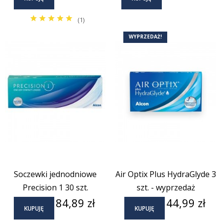
(1)
WYPRZEDAŻ!
Soczewki jednodniowe
Air Optix Plus HydraGlyde 3
Precision 1 30 szt.
szt. - wyprzedaż
Cena
Cena
84,89 zł
44,99 zł
KUPUJĘ
KUPUJĘ