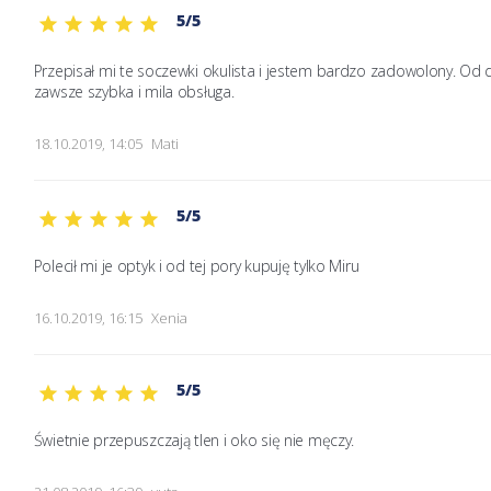
5/5
Przepisał mi te soczewki okulista i jestem bardzo zadowolony. Od 
zawsze szybka i mila obsługa.
18.10.2019, 14:05
Mati
5/5
Polecił mi je optyk i od tej pory kupuję tylko Miru
16.10.2019, 16:15
Xenia
5/5
Świetnie przepuszczają tlen i oko się nie męczy.  