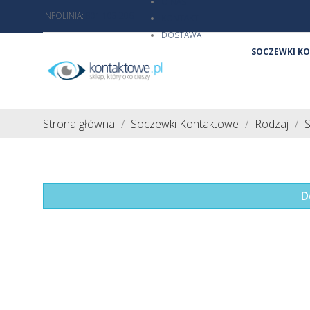
O NAS
INFOLINIA:
801 103 206
KONTAKT
DOSTAWA
SOCZEWKI K
Strona główna
Soczewki Kontaktowe
Rodzaj
S
D