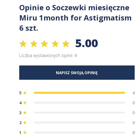
Opinie o Soczewki miesięczne
Miru 1month for Astigmatism
6 szt.
5.00
Liczba wystawionych opinii: 4
NAPISZ SWOJĄ OPINIĘ
5
4
star
4
0
star
3
0
star
2
0
star
1
0
star