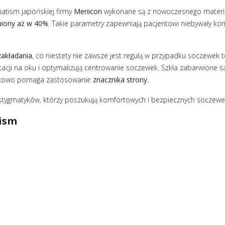
atism japońskiej firmy
Menicon
wykonane są z nowoczesnego materia
iony aż w 40%
. Takie parametry zapewniają pacjentowi niebywały kom
 zakładania
, co niestety nie zawsze jest regułą w przypadku soczewek 
tacji na oku i optymalizują centrowanie soczewek. Szkła zabarwione są 
datkowo pomaga zastosowanie
znacznika strony
.
astygmatyków, którzy poszukują komfortowych i bezpiecznych soczewe
tism