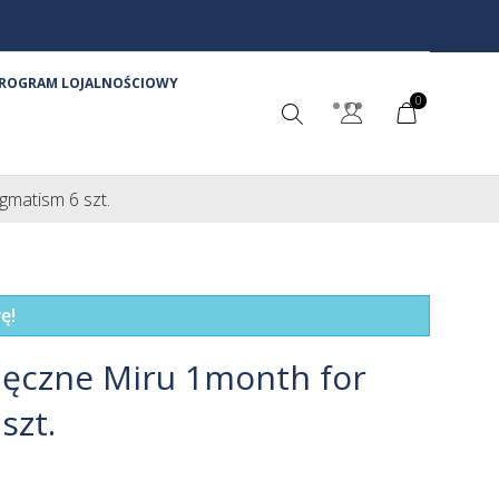
ROGRAM LOJALNOŚCIOWY
0
gmatism 6 szt.
ę!
ięczne Miru 1month for
szt.