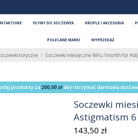
ONTAKTOWE
PŁYNY DO SOCZEWEK
KROPLE I AKCESORIA
P
POLECANE MARKI
WYPRZEDAŻ
oczewki toryczne
Soczewki miesięczne Miru 1month for Asti
odaj produkty za
200,00 zł
aby otrzymać darmową dostaw
Soczewki mies
Astigmatism 6 
143,50 zł