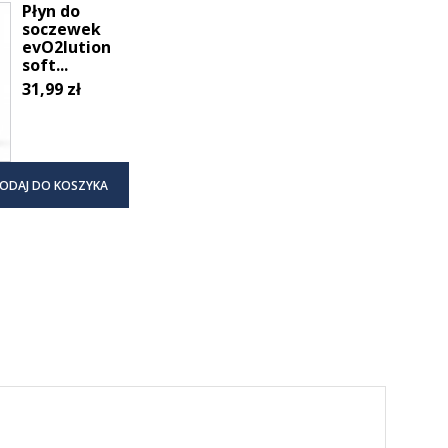
Płyn do
soczewek
evO2lution
soft...
31,99 zł
ODAJ DO KOSZYKA