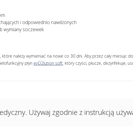
mem
chających i odpowiednio nawilżonych
ryb wymiany soczewek
które należy wymieniać na nowe co 30 dni. Aby przez cały miesiąc dob
ielofunkcyjny płyn
evO2lution soft
, który czyści, płucze, dezynfekuje, 
edyczny. Używaj zgodnie z instrukcją używan