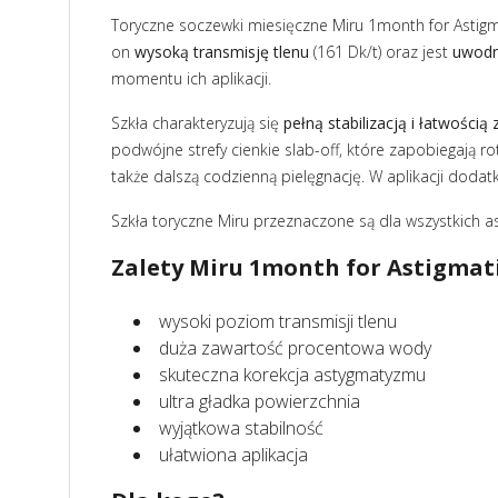
Toryczne soczewki miesięczne Miru 1month for Astigm
on
wysoką transmisję tlenu
(161 Dk/t) oraz jest
uwodn
momentu ich aplikacji.
Szkła charakteryzują się
pełną stabilizacją i łatwością
podwójne strefy cienkie slab-off, które zapobiegają ro
także dalszą codzienną pielęgnację. W aplikacji do
Szkła toryczne Miru przeznaczone są dla wszystkich 
Zalety Miru 1month for Astigma
wysoki poziom transmisji tlenu
duża zawartość procentowa wody
skuteczna korekcja astygmatyzmu
ultra gładka powierzchnia
wyjątkowa stabilność
ułatwiona aplikacja