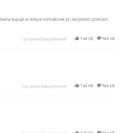
dawna kupuje w sklepie kontaktowe.pl i wszystkim polecam, 
Tak (
0
)
Nie (
0
)
Czy opinia była pomocna?
Tak (
0
)
Nie (
0
)
Czy opinia była pomocna?
Tak (
0
)
Nie (
0
)