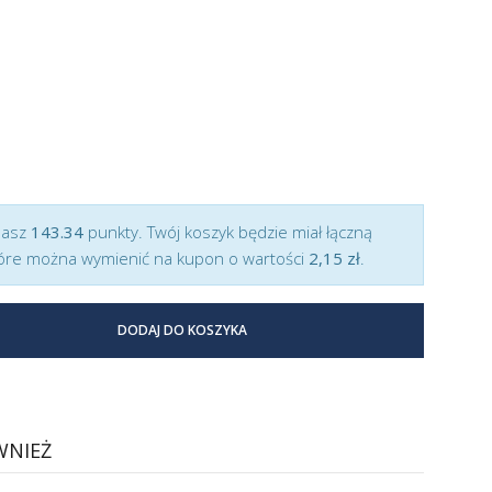
masz
143.34
punkty. Twój koszyk będzie miał łączną
óre można wymienić na kupon o wartości
2,15 zł
.
DODAJ DO KOSZYKA
WNIEŻ