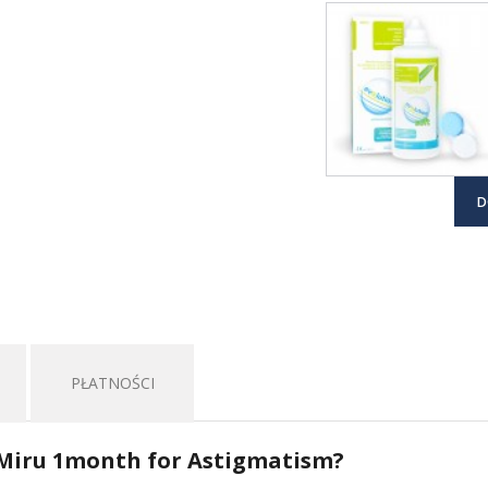
D
PŁATNOŚCI
 Miru 1month for Astigmatism?