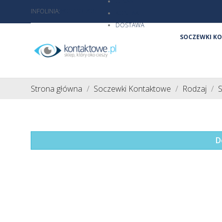
O NAS
INFOLINIA:
801 103 206
KONTAKT
DOSTAWA
SOCZEWKI K
Strona główna
Soczewki Kontaktowe
Rodzaj
S
D