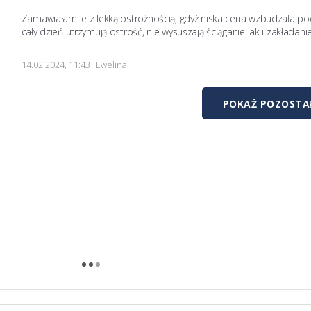
Zamawiałam je z lekką ostrożnością, gdyż niska cena wzbudzała podej
cały dzień utrzymują ostrość, nie wysuszają ściąganie jak i zakładani
14.02.2024, 11:43
Ewelina
POKAŻ POZOSTAŁ