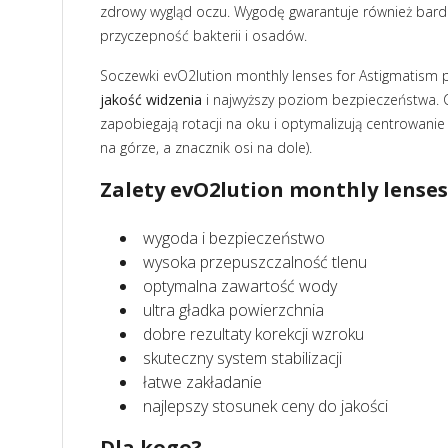
zdrowy wygląd oczu. Wygodę gwarantuje również bardz
przyczepność bakterii i osadów.
Soczewki evO2lution monthly lenses for Astigmatism
jakość widzenia
i najwyższy poziom bezpieczeństwa. C
zapobiegają rotacji na oku i optymalizują centrowani
na górze, a znacznik osi na dole).
Zalety evO2lution monthly lense
wygoda i bezpieczeństwo
wysoka przepuszczalność tlenu
optymalna zawartość wody
ultra gładka powierzchnia
dobre rezultaty korekcji wzroku
skuteczny system stabilizacji
łatwe zakładanie
najlepszy stosunek ceny do jakości
Dla kogo?