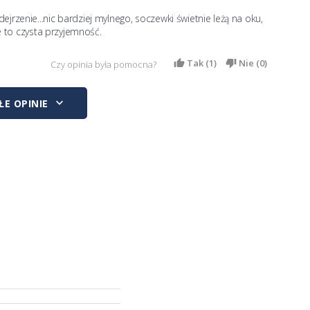
rzenie...nic bardziej mylnego, soczewki świetnie leżą na oku, 
e to czysta przyjemność. 
Tak (
1
)
Nie (
0
)
Czy opinia była pomocna?
keyboard_arrow_down
E OPINIE