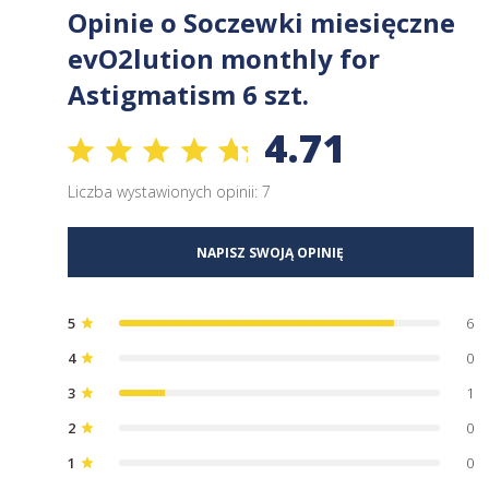
Opinie o Soczewki miesięczne
evO2lution monthly for
Astigmatism 6 szt.
4.71
Liczba wystawionych opinii: 7
NAPISZ SWOJĄ OPINIĘ
5
6
star
4
0
star
3
1
star
2
0
star
1
0
star