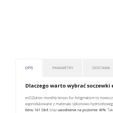
OPIS
PARAMETRY
DOSTAWA
Dlaczego warto wybrać soczewki 
evO2lution monthly lenses for Astigmatism to nowoc
wyprodukowane z materiału silikonowo-hydrożelowego
tlenu
161 Dk/t
oraz
uwodnienie na poziomie 40%
. Ta