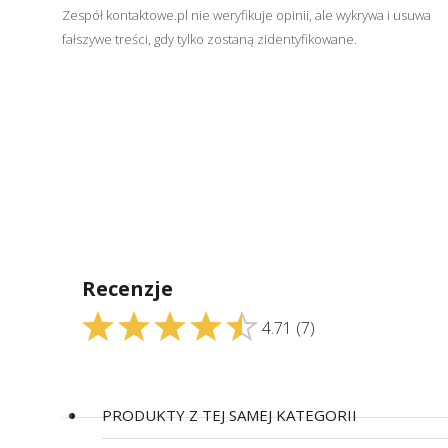
Zespół kontaktowe.pl nie weryfikuje opinii, ale wykrywa i usuwa
fałszywe treści, gdy tylko zostaną zidentyfikowane.
Recenzje
4.71
(7)
PRODUKTY Z TEJ SAMEJ KATEGORII