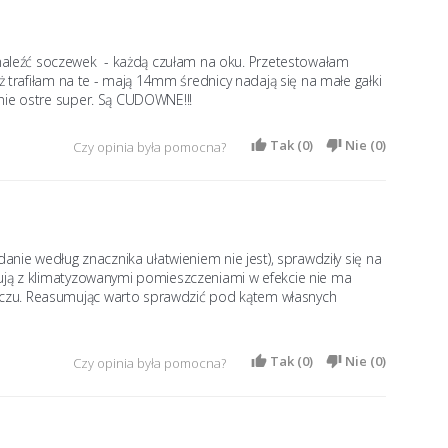
leźć soczewek  - każdą czułam na oku. Przetestowałam 
ż trafiłam na te - mają 14mm średnicy nadają się na małe gałki 
nie ostre super. Są CUDOWNE!!!
Tak (
0
)
Nie (
0
)
Czy opinia była pomocna?
anie według znacznika ułatwieniem nie jest), sprawdziły się na 
ują z klimatyzowanymi pomieszczeniami w efekcie nie ma 
czu. Reasumując warto sprawdzić pod kątem własnych 
Tak (
0
)
Nie (
0
)
Czy opinia była pomocna?