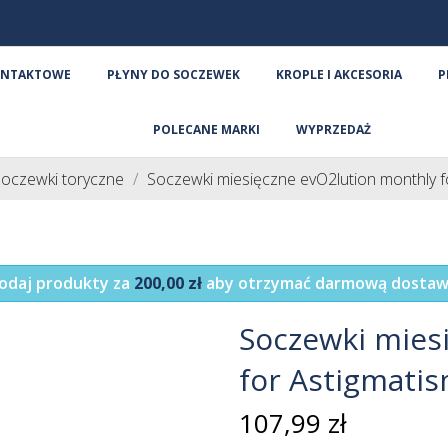
ONTAKTOWE
PŁYNY DO SOCZEWEK
KROPLE I AKCESORIA
P
POLECANE MARKI
WYPRZEDAŻ
oczewki toryczne
Soczewki miesięczne evO2lution monthly fo
odaj produkty za
200,00 zł
aby otrzymać darmową dostaw
Soczewki mies
for Astigmatis
107,99 zł