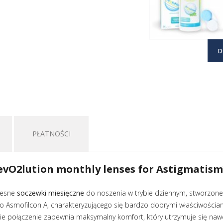
D
PŁATNOŚCI
evO2lution monthly lenses for Astigmatism
zesne
soczewki miesięczne
do noszenia w trybie dziennym, stworzon
 Asmofilcon A, charakteryzującego się bardzo dobrymi właściwościa
kie połączenie zapewnia maksymalny komfort, który utrzymuje się na