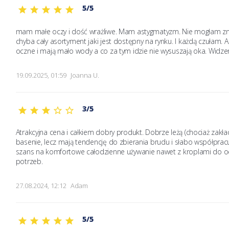
5/5
mam małe oczy i dość wrażliwe. Mam astygmatyzm. Nie mogłam zna
chyba cały asortyment jaki jest dostępny na rynku. I każdą czułam. A
oczne i mają mało wody a co za tym idzie nie wysuszają oka. Widze
19.09.2025, 01:59
Joanna U.
3/5
Atrakcyjna cena i całkiem dobry produkt. Dobrze leżą (chociaż zakład
basenie, lecz mają tendencję do zbierania brudu i słabo współprac
szans na komfortowe całodzienne używanie nawet z kroplami do o
potrzeb.
27.08.2024, 12:12
Adam
5/5