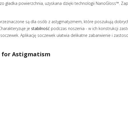
o gładka powierzchnia, uzyskana dzięki technologii NanoGloss™. Zap
 przeznaczone są dla osób z astygmatyzmem, które poszukują dobryc
harakteryzuje je
stabilność
podczas noszenia - w ich konstrukcji zast
e soczewek. Aplikację soczewek ułatwia delikatne zabarwienie i zasto
s
for Astigmatism