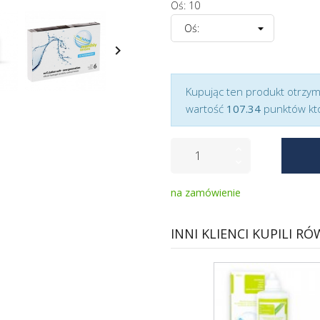
Oś: 10
keyboard_arrow_right
Kupując ten produkt otrzy
wartość
107.34
punktów kt
na zamówienie
INNI KLIENCI KUPILI RÓ