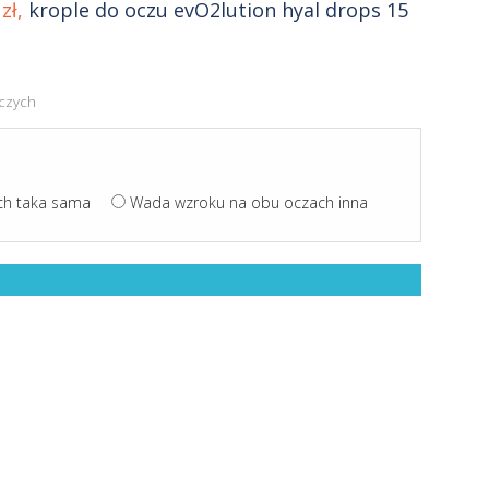
zł,
krople do oczu evO2lution hyal drops 15
oczych
ch taka sama
Wada wzroku na obu oczach inna