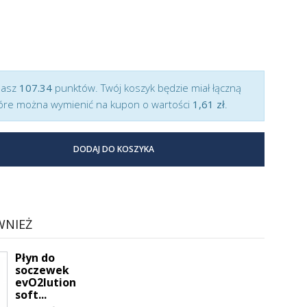
masz
107.34
punktów. Twój koszyk będzie miał łączną
óre można wymienić na kupon o wartości
1,61 zł
.
DODAJ DO KOSZYKA
WNIEŻ
Płyn do
soczewek
evO2lution
soft...