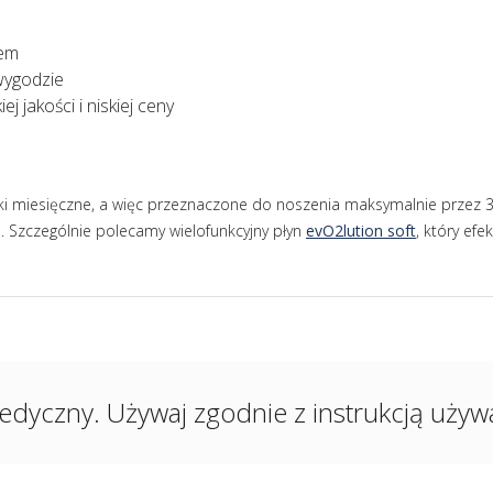
mem
wygodzie
j jakości i niskiej ceny
ki miesięczne, a więc przeznaczone do noszenia maksymalnie przez 30
. Szczególnie polecamy wielofunkcyjny płyn
evO2lution soft
, który efe
edyczny. Używaj zgodnie z instrukcją używan