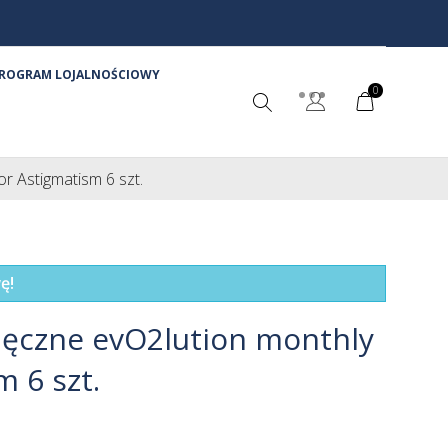
ROGRAM LOJALNOŚCIOWY
0
r Astigmatism 6 szt.
ę!
ięczne evO2lution monthly
m 6 szt.