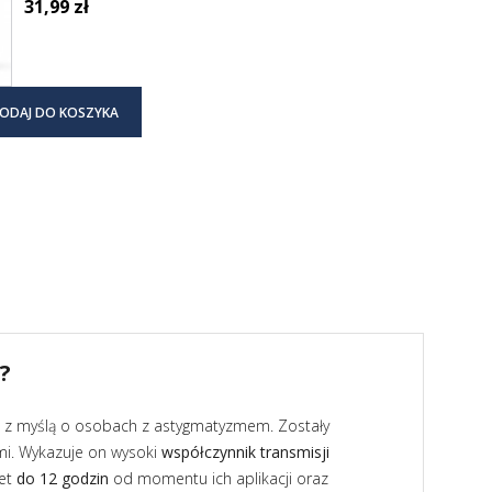
31,99 zł
ODAJ DO KOSZYKA
?
e z myślą o osobach z astygmatyzmem. Zostały
mi. Wykazuje on wysoki
współczynnik transmisji
wet
do 12 godzin
od momentu ich aplikacji oraz