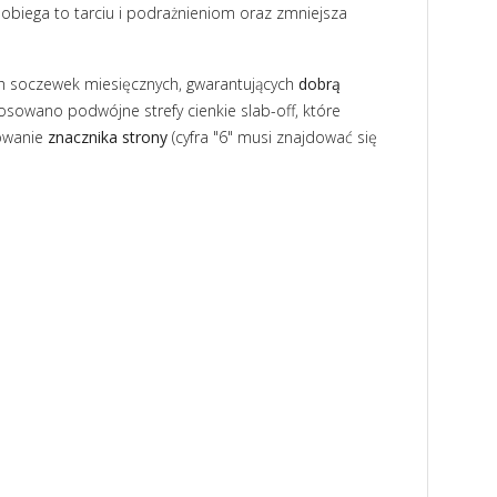
obiega to tarciu i podrażnieniom oraz zmniejsza
h soczewek miesięcznych, gwarantujących
dobrą
osowano podwójne strefy cienkie slab-off, które
sowanie
znacznika strony
(cyfra "6" musi znajdować się