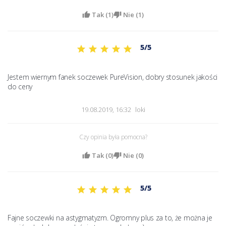
Tak (
1
)
Nie (
1
)
5/5
Jestem wiernym fanek soczewek PureVision, dobry stosunek jakości 
do ceny 
19.08.2019, 16:32
loki
Czy opinia była pomocna?
Tak (
0
)
Nie (
0
)
5/5
Fajne soczewki na astygmatyzm. Ogromny plus za to, że można je 