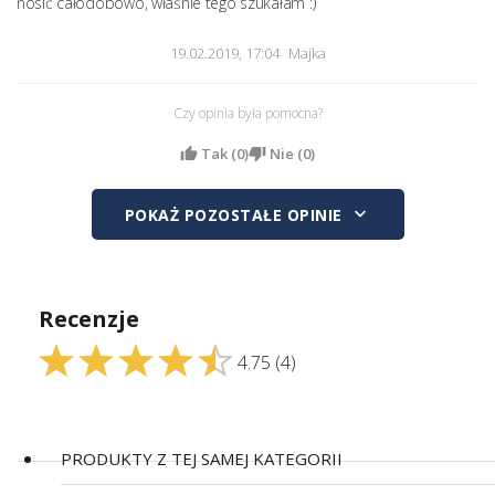
nosić całodobowo, właśnie tego szukałam :)
19.02.2019, 17:04
Majka
Czy opinia była pomocna?
Tak (
0
)
Nie (
0
)
keyboard_arrow_down
POKAŻ POZOSTAŁE OPINIE
Recenzje
4.75
(4)
PRODUKTY Z TEJ SAMEJ KATEGORII