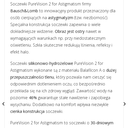
Soczewki PureVision 2 for Astigmatism firmy
Bausch&Lomb
to innowacyjny produkt przeznaczony dla
osób cierpiących na
astygmatyzm
(tzw. niezborność).
Specjalna konstrukcja soczewki zapewnia o wiele
dokładniejsze widzenie.
Obraz jest ostry
nawet w
wymagających warunkach np. przy niedostatecznym
oświetleniu. Szkła skutecznie redukują lśnienia, refleksy i
efekt halo.
Soczewki
silikonowo-hydrożelowe
PureVision 2 for
Astigmatism wykonane są z materiału Balafilcon A o
dużej
przepuszczalności tlenu
, który pozwala nam cieszyć się
odpowiednim dotlenieniem oczu, co bezpośrednio
przekłada się na ich zdrowy wygląd. Zawartość wody na
poziomie
46%
gwarantuje stałe nawilżenie i zapobiega


wysychaniu. Dodatkowo na komfort wpływa niezwykle
cienka konstrukcja
soczewki.
PureVision 2 for Astigmatism to soczewki o
30-dniowym