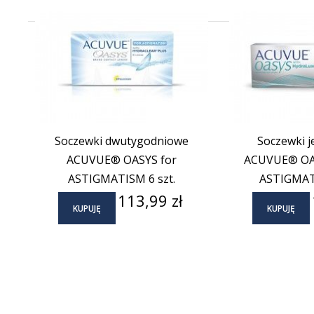
(6)
Soczewki dwutygodniowe
Soczewki 
ACUVUE® OASYS for
ACUVUE® OAS
ASTIGMATISM 6 szt.
ASTIGMATI
Cena
113,99 zł
KUPUJĘ
KUPUJĘ