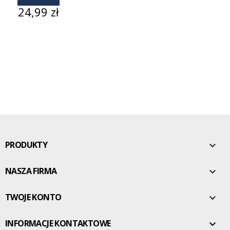
Cena
24,99 zł
PRODUKTY

NASZA FIRMA

TWOJE KONTO

INFORMACJE KONTAKTOWE
