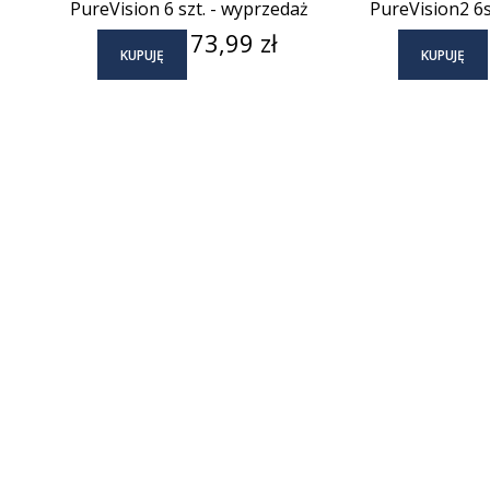
PureVision 6 szt. - wyprzedaż
PureVision2 6s
Cena
73,99 zł
KUPUJĘ
KUPUJĘ