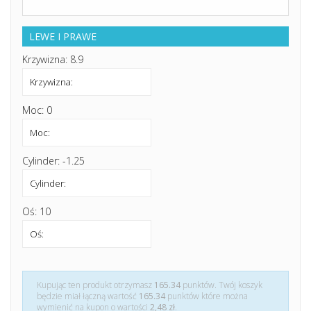
LEWE I PRAWE
Krzywizna: 8.9
Moc: 0
Cylinder: -1.25
Oś: 10
Kupując ten produkt otrzymasz
165.34
punktów. Twój koszyk
będzie miał łączną wartość
165.34
punktów które można
wymienić na kupon o wartości
2,48 zł
.