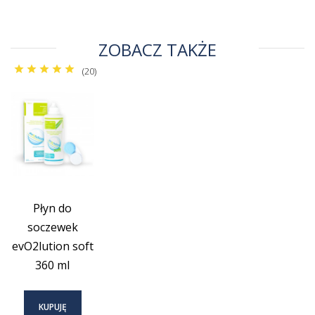
ZOBACZ TAKŻE
(20)
Płyn do
soczewek
evO2lution soft
360 ml
KUPUJĘ