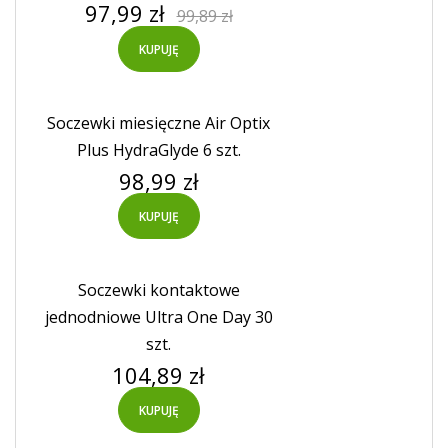
Cena
Cena
97,99 zł
99,89 zł
podstawowa
KUPUJĘ
Soczewki miesięczne Air Optix
Plus HydraGlyde 6 szt.
Cena
98,99 zł
KUPUJĘ
Soczewki kontaktowe
jednodniowe Ultra One Day 30
szt.
Cena
104,89 zł
KUPUJĘ