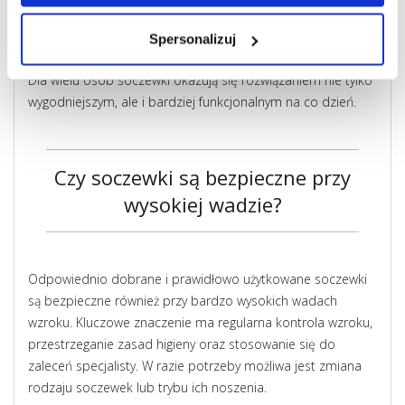
większy komfort podczas aktywności fizycznej,
brak ciężkich i grubych szkieł okularowych,
Spersonalizuj
naturalne proporcje obrazu.
Dla wielu osób soczewki okazują się rozwiązaniem nie tylko
wygodniejszym, ale i bardziej funkcjonalnym na co dzień.
Czy soczewki są bezpieczne przy
wysokiej wadzie?
Odpowiednio dobrane i prawidłowo użytkowane soczewki
są bezpieczne również przy bardzo wysokich wadach
wzroku. Kluczowe znaczenie ma regularna kontrola wzroku,
przestrzeganie zasad higieny oraz stosowanie się do
zaleceń specjalisty. W razie potrzeby możliwa jest zmiana
rodzaju soczewek lub trybu ich noszenia.