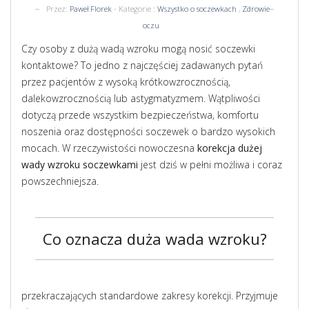
Przez:
Paweł Florek
- Kategorie :
Wszystko o soczewkach
,
Zdrowie
oczu
Czy osoby z dużą wadą wzroku mogą nosić soczewki
kontaktowe? To jedno z najczęściej zadawanych pytań
przez pacjentów z wysoką krótkowzrocznością,
dalekowzrocznością lub astygmatyzmem. Wątpliwości
dotyczą przede wszystkim bezpieczeństwa, komfortu
noszenia oraz dostępności soczewek o bardzo wysokich
mocach. W rzeczywistości nowoczesna
korekcja dużej
wady wzroku soczewkami
jest dziś w pełni możliwa i coraz
powszechniejsza.
Co oznacza duża wada wzroku?
przekraczających standardowe zakresy korekcji. Przyjmuje