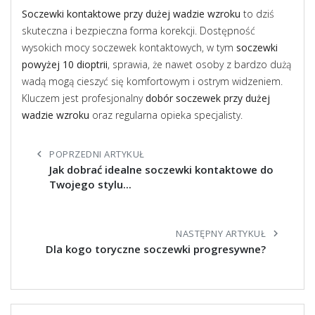
Soczewki kontaktowe przy dużej wadzie wzroku
to dziś
skuteczna i bezpieczna forma korekcji. Dostępność
wysokich mocy soczewek kontaktowych, w tym
soczewki
powyżej 10 dioptrii
, sprawia, że nawet osoby z bardzo dużą
wadą mogą cieszyć się komfortowym i ostrym widzeniem.
Kluczem jest profesjonalny
dobór soczewek przy dużej
wadzie wzroku
oraz regularna opieka specjalisty.
chevron_left
POPRZEDNI ARTYKUŁ
Jak dobrać idealne soczewki kontaktowe do
Twojego stylu...
NASTĘPNY ARTYKUŁ
chevron_right
Dla kogo toryczne soczewki progresywne?