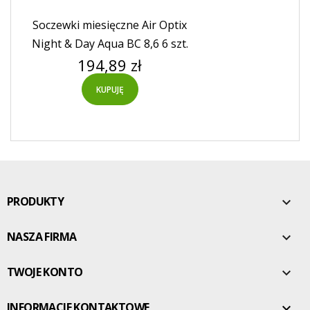
Soczewki miesięczne Air Optix
Night & Day Aqua BC 8,6 6 szt.
Cena
194,89 zł
KUPUJĘ
PRODUKTY

NASZA FIRMA

TWOJE KONTO

INFORMACJE KONTAKTOWE
