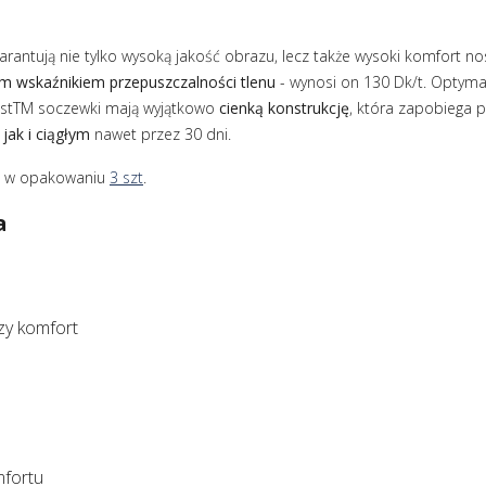
arantują nie tylko wysoką jakość obrazu, lecz także wysoki komfort 
m wskaźnikiem przepuszczalności tlenu
- wynosi on 130 Dk/t. Optyma
istTM soczewki mają wyjątkowo
cienką konstrukcję
, która zapobiega p
jak i ciągłym
nawet przez 30 dni.
eż w opakowaniu
3 szt
.
a
zy komfort
fortu