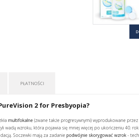
D
PŁATNOŚCI
ureVision 2 for Presbyopia?
zkła
multifokalne
(zwane także progresywnymi) wyprodukowane przez
yli wadą wzroku, która pojawia się mniej więcej po ukończeniu 40. ro
acją. Soczewki mają za zadanie
podwójnie skorygować wzrok
- tech