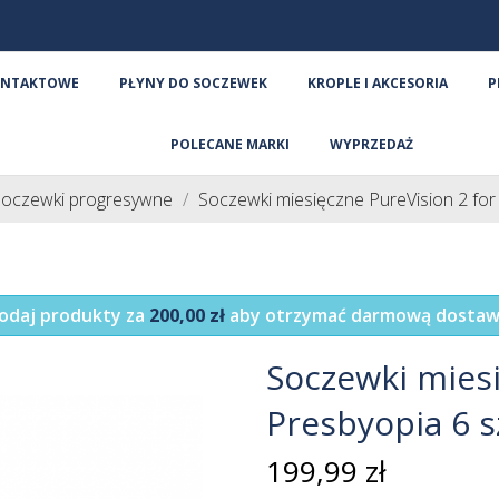
ONTAKTOWE
PŁYNY DO SOCZEWEK
KROPLE I AKCESORIA
P
POLECANE MARKI
WYPRZEDAŻ
Soczewki progresywne
Soczewki miesięczne PureVision 2 for 
odaj produkty za
200,00 zł
aby otrzymać darmową dostaw
Soczewki miesi
Presbyopia 6 s
199,99 zł