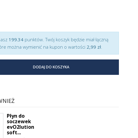
masz
199.34
punktów. Twój koszyk będzie miał łączną
óre można wymienić na kupon o wartości
2,99 zł
.
DODAJ DO KOSZYKA
WNIEŻ
Płyn do
soczewek
evO2lution
soft...