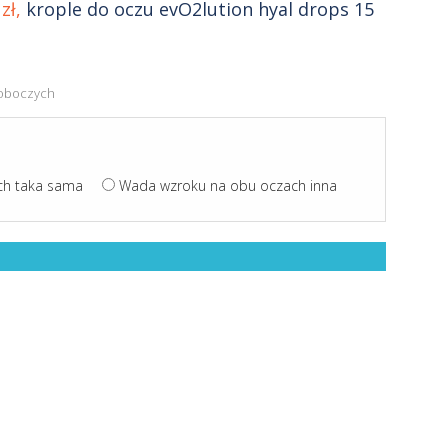
zł,
krople do oczu evO2lution hyal drops 15
 roboczych
ch taka sama
Wada wzroku na obu oczach inna