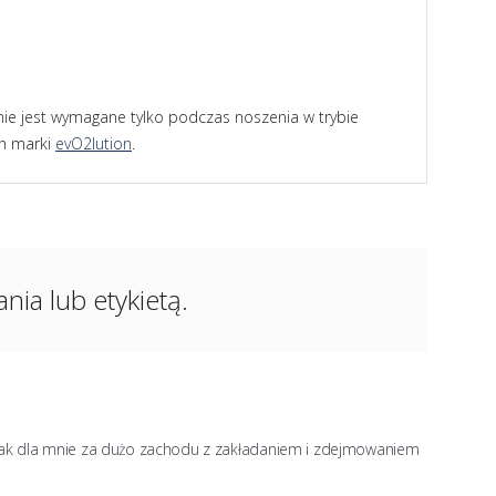
 nie jest wymagane tylko podczas noszenia w trybie
yn marki
evO2lution
.
ia lub etykietą.
 Jak dla mnie za dużo zachodu z zakładaniem i zdejmowaniem 