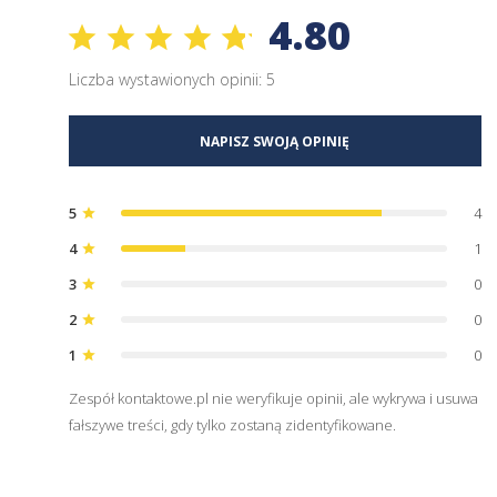
4.80
Liczba wystawionych opinii: 5
NAPISZ SWOJĄ OPINIĘ
5
4
star
4
1
star
3
0
star
2
0
star
1
0
star
Zespół kontaktowe.pl nie weryfikuje opinii, ale wykrywa i usuwa
fałszywe treści, gdy tylko zostaną zidentyfikowane.