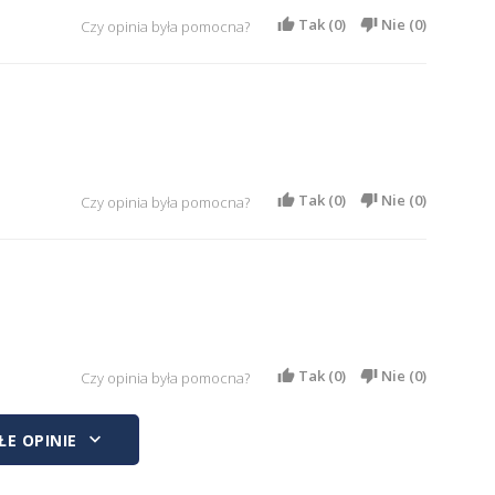
Tak (
0
)
Nie (
0
)
Czy opinia była pomocna?
Tak (
0
)
Nie (
0
)
Czy opinia była pomocna?
Tak (
0
)
Nie (
0
)
Czy opinia była pomocna?
keyboard_arrow_down
E OPINIE