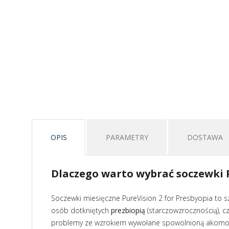
OPIS
PARAMETRY
DOSTAWA
Dlaczego warto wybrać soczewki P
Soczewki miesięczne PureVision 2 for Presbyopia to s
osób dotkniętych
prezbiopią
(starczowzrocznością), cz
problemy ze wzrokiem wywołane spowolnioną akomod