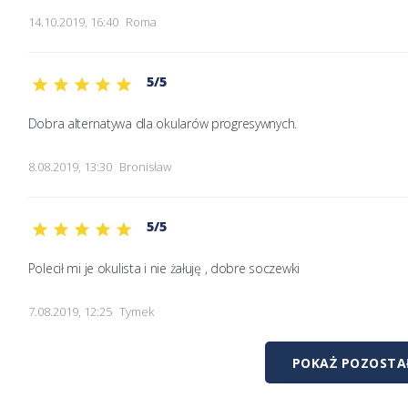
14.10.2019, 16:40
Roma
5/5
Dobra alternatywa dla okularów progresywnych. 
8.08.2019, 13:30
Bronisław
5/5
Polecił mi je okulista i nie żałuję , dobre soczewki
7.08.2019, 12:25
Tymek
POKAŻ POZOSTAŁ