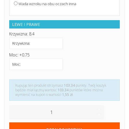
Wada wzroku na obu oczach inna
LEWE I PRAWE
Krzywizna: 8.4
Moc: +0.75
Kupując ten produkt otrzymasz
103.34
punkty. Twój koszyk
będzie miał łączną wartość
103.34
punktów które można
wymienić na kupon o wartości
1,55 zł
.