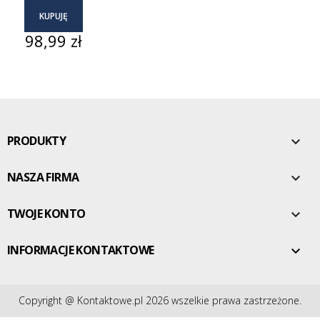
KUPUJĘ
Cena
98,99 zł
PRODUKTY

NASZA FIRMA

TWOJE KONTO

INFORMACJE KONTAKTOWE

Copyright @ Kontaktowe.pl 2026 wszelkie prawa zastrzeżone.