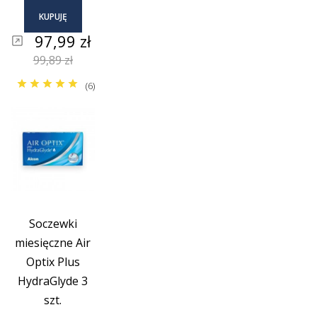
KUPUJĘ
Cena
97,99 zł
Cena
99,89 zł
podstawowa
(6)
Soczewki
miesięczne Air
Optix Plus
HydraGlyde 3
szt.