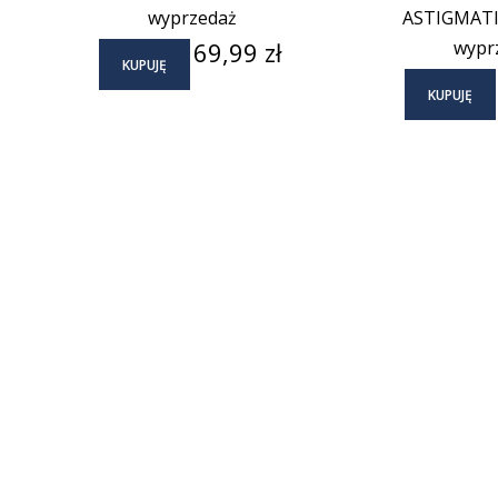
wyprzedaż
ASTIGMATIS
Cena
69,99 zł
wypr
KUPUJĘ
KUPUJĘ