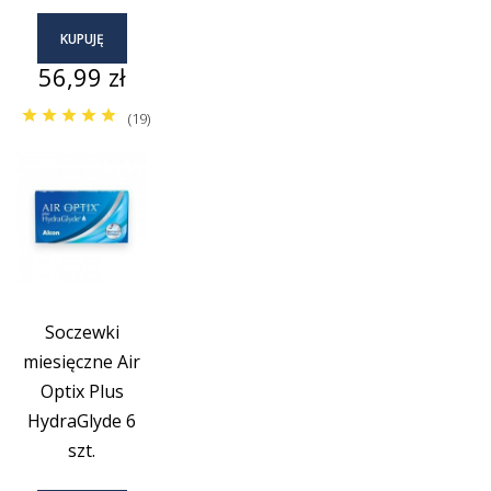
KUPUJĘ
Cena
56,99 zł
(19)
Soczewki
miesięczne Air
Optix Plus
HydraGlyde 6
szt.