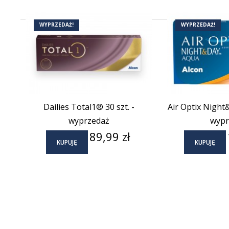
(2)
WYPRZEDAŻ!
WYPRZEDAŻ!
Dailies Total1® 30 szt. -
Air Optix Night&
wyprzedaż
wypr
Cena
89,99 zł
KUPUJĘ
KUPUJĘ