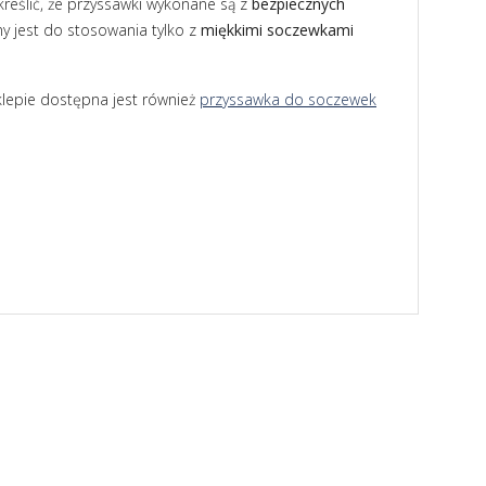
reślić, że przyssawki wykonane są z
bezpiecznych
y jest do stosowania tylko z
miękkimi soczewkami
sklepie dostępna jest również
przyssawka do soczewek