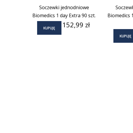
Soczewki jednodniowe
Soczewk
Biomedics 1 day Extra 90 szt.
Biomedics 1
Cena
152,99 zł
KUPUJĘ
KUPUJĘ