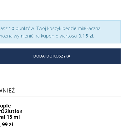
masz
10
punktów. Twój koszyk będzie miał łączną
można wymienić na kupon o wartości
0,15 zł
.
DODAJ DO KOSZYKA
WNIEŻ
ople
vO2lution
al 15 ml
,99 zł