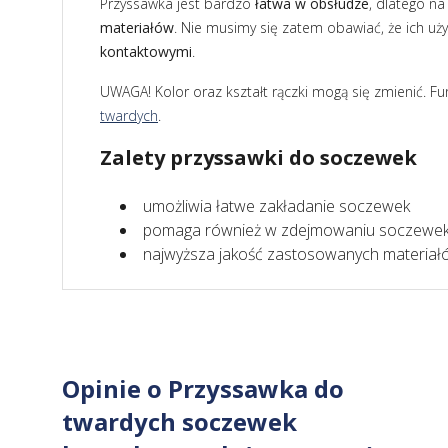
Przyssawka jest bardzo
łatwa w obsłudze
, dlatego n
materiałów
. Nie musimy się zatem obawiać, że ich uż
kontaktowymi
.
UWAGA! Kolor oraz kształt rączki mogą się zmienić. Fu
twardych
.
Zalety przyssawki do soczewek
umożliwia łatwe zakładanie soczewek
pomaga również w zdejmowaniu soczewe
najwyższa jakość zastosowanych materiał
Opinie o Przyssawka do
twardych soczewek