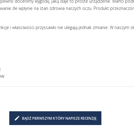
a pewno docenimy wygodę, jaką daje to proste urządzenie. Warto podk
ywanie źle wpłynie na stan zdrowia naszych oczu. Produkt przeznaczon
nkcje i właściwości przyssawki nie ulegają jednak zmianie. W naszym 
k
ów
BĄDŹ PIERWSZYM KTÓRY NAPISZE RECENZJĘ