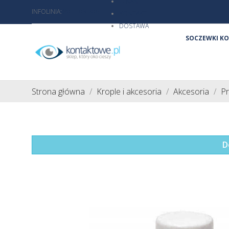
O NAS
INFOLINIA:
801 103 206
KONTAKT
DOSTAWA
SOCZEWKI K
Strona główna
Krople i akcesoria
Akcesoria
Pr
D