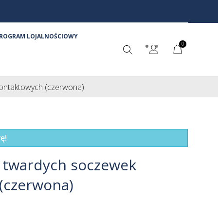
ROGRAM LOJALNOŚCIOWY
0
ontaktowych (czerwona)
ę!
 twardych soczewek
(czerwona)