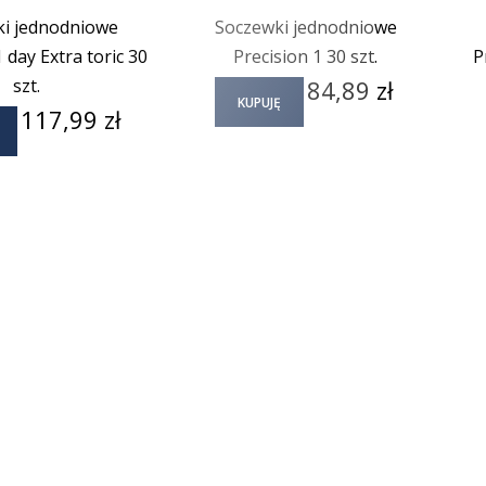
i jednodniowe
Soczewki jednodniowe
 day Extra toric 30
Precision 1 30 szt.
P
Cena
szt.
84,89 zł
KUPUJĘ
Cena
117,99 zł