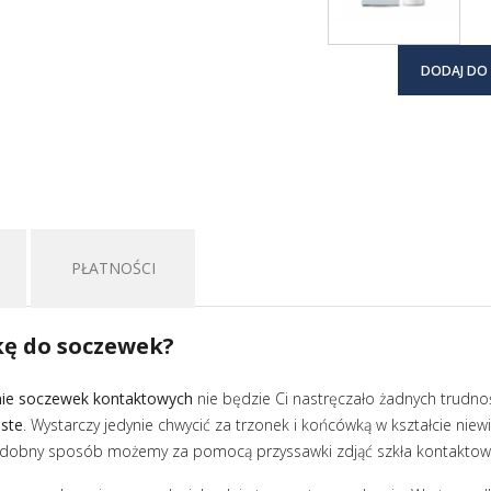
DODAJ DO
PŁATNOŚCI
kę do soczewek?
nie soczewek kontaktowych
nie będzie Ci nastręczało żadnych trudnoś
ste
. Wystarczy jedynie chwycić za trzonek i końcówką w kształcie nie
podobny sposób możemy za pomocą przyssawki zdjąć szkła kontaktow