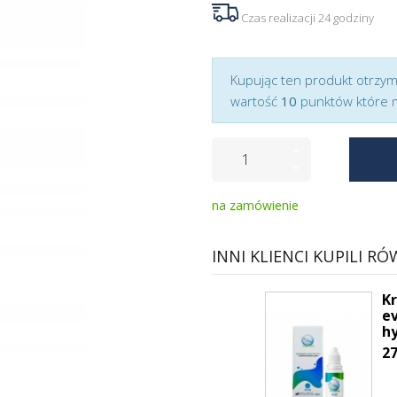
Czas realizacji 24 godziny
Kupując ten produkt otrzy
wartość
10
punktów które 
na zamówienie
INNI KLIENCI KUPILI RÓ
Kr
e
hy
27