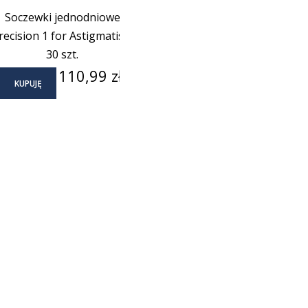
Soczewki jednodniowe
recision 1 for Astigmatism
30 szt.
Cena
110,99 zł
KUPUJĘ