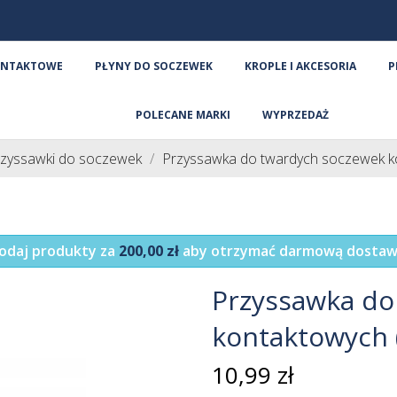
ONTAKTOWE
PŁYNY DO SOCZEWEK
KROPLE I AKCESORIA
P
POLECANE MARKI
WYPRZEDAŻ
zyssawki do soczewek
Przyssawka do twardych soczewek k
odaj produkty za
200,00 zł
aby otrzymać darmową dostaw
Przyssawka do
kontaktowych 
10,99 zł