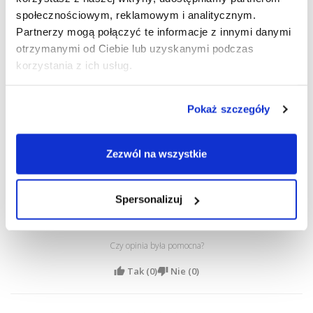
22.10.2019, 13:45
Nolan
społecznościowym, reklamowym i analitycznym.
Partnerzy mogą połączyć te informacje z innymi danymi
otrzymanymi od Ciebie lub uzyskanymi podczas
Czy opinia była pomocna?
korzystania z ich usług.
Tak (
0
)
Nie (
0
)
Pokaż szczegóły
5/5
Zezwól na wszystkie
Noszą się idealnie, nie podrażniają oczu a sposób wymiany bardzo 
mi odpowiada 
Spersonalizuj
23.08.2019, 15:16
Krystyna
Czy opinia była pomocna?
Tak (
0
)
Nie (
0
)