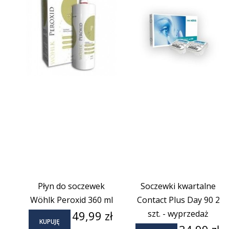
Płyn do soczewek
Soczewki kwartalne
Wöhlk Peroxid 360 ml
Contact Plus Day 90 2
Cena
49,99 zł
szt. - wyprzedaż
KUPUJĘ
Cena