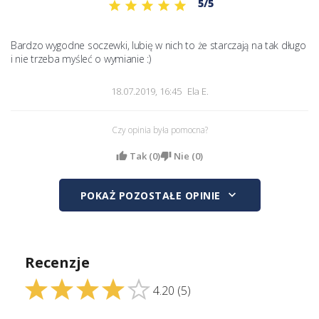
5/5
Bardzo wygodne soczewki, lubię w nich to że starczają na tak długo 
i nie trzeba myśleć o wymianie :) 
18.07.2019, 16:45
Ela E.
Czy opinia była pomocna?
Tak (
0
)
Nie (
0
)
keyboard_arrow_down
POKAŻ POZOSTAŁE OPINIE
Recenzje
4.20
(5)