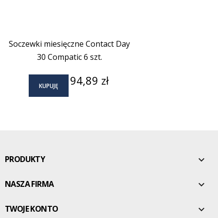
Soczewki miesięczne Contact Day
30 Compatic 6 szt.
Cena
94,89 zł
KUPUJĘ
PRODUKTY

NASZA FIRMA

TWOJE KONTO
