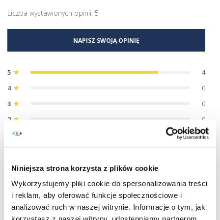
Liczba wystawionych opinii: 5
NAPISZ SWOJĄ OPINIĘ
5
4
star
4
0
star
3
0
star
2
0
star
1
1
star
Zespół kontaktowe.pl nie weryfikuje opinii, ale wykrywa i usuwa
fałszywe treści, gdy tylko zostaną zidentyfikowane.
Niniejsza strona korzysta z plików cookie
5/5
Wykorzystujemy pliki cookie do spersonalizowania treści
i reklam, aby oferować funkcje społecznościowe i
Wychodzą bardzo korzystnie cenowo 
analizować ruch w naszej witrynie. Informacje o tym, jak
korzystasz z naszej witryny, udostępniamy partnerom