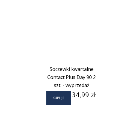
Soczewki kwartalne
Contact Plus Day 90 2
szt. - wyprzedaż
Cena
34,99 zł
KUPUJĘ