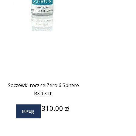
Soczewki roczne Zero 6 Sphere
RX 1 szt.
Cena
310,00 zł
KUPUJĘ