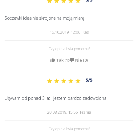
Soczewki idealnie skrojone na moją miarę
15.10.2019, 12:06
Kas
Czy opinia była pomocna?
Tak (
1
)
Nie (
0
)
5/5
Używam od ponad 3 lat i jestem bardzo zadowolona 
20.08.2019, 15:56
Frania
Czy opinia była pomocna?