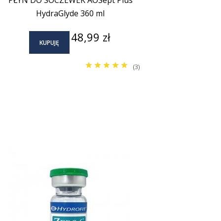
PŁYN DO SOCZEWEK AOSept Plus
HydraGlyde 360 ml
Cena
48,99 zł
KUPUJĘ
(3)