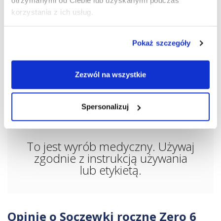
otrzymanymi od Ciebie lub uzyskanymi podczas
korzystania z ich usług.
UWAGA!
Soczewek nie wysyłamy za pobraniem.
Pokaż szczegóły
PARAMETRY
Zezwól na wszystkie
DOSTAWA
Spersonalizuj
PŁATNOŚCI
To jest wyrób medyczny. Używaj
zgodnie z instrukcją używania
lub etykietą.
Opinie o Soczewki roczne Zero 6