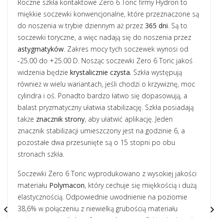
Roczne szkła kontaktowe Zero 6 Toric firmy Hydron to
miękkie soczewki konwencjonalne, które przeznaczone są
do noszenia w trybie dziennym aż przez
365 dni
. Są to
soczewki toryczne, a więc nadają się do noszenia przez
astygmatyków
. Zakres mocy tych soczewek wynosi od
-25.00 do +25.00 D. Nosząc soczewki Zero 6 Toric jakoś
widzenia będzie
krystalicznie czysta.
Szkła występują
również w wielu wariantach, jeśli chodzi o krzywiznę, moc
cylindra i oś. Ponadto bardzo łatwo się dopasowują, a
balast pryzmatyczny ułatwia stabilizację. Szkła posiadają
także
znacznik strony
, aby ułatwić aplikację. Jeden
znacznik stabilizacji umieszczony jest na godzinie 6, a
pozostałe dwa przesunięte są o 15 stopni po obu
stronach szkła.
Soczewki Zero 6 Toric wyprodukowano z wysokiej jakości
materiału
Polymacon
, który cechuje się miękkością i dużą
elastycznością. Odpowiednie uwodnienie na poziomie
38,6% w połączeniu z niewielką grubością materiału

