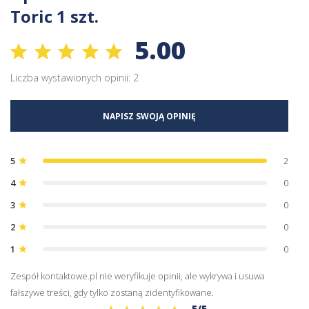
Toric 1 szt.
5.00
Liczba wystawionych opinii: 2
NAPISZ SWOJĄ OPINIĘ
5
2
star
4
0
star
3
0
star
2
0
star
1
0
star
Zespół kontaktowe.pl nie weryfikuje opinii, ale wykrywa i usuwa
fałszywe treści, gdy tylko zostaną zidentyfikowane.
5/5