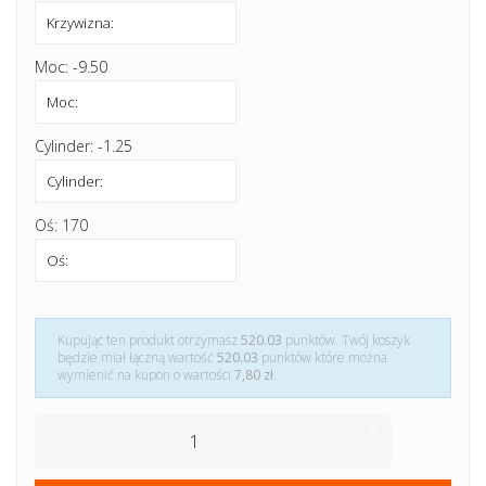
Moc: -9.50
Cylinder: -1.25
Oś: 170
Kupując ten produkt otrzymasz
520.03
punktów. Twój koszyk
będzie miał łączną wartość
520.03
punktów które można
wymienić na kupon o wartości
7,80 zł
.