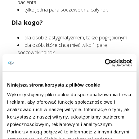
pacjenta
tylko jedna para soczewek na cały rok
Dla kogo?
dla osób z astygmatyzmem, także pogłębionym
dla osób, które chcą mieć tylko 1 parę
soczewek na rok
dla osób wymagających soczewek o
szczególnych parametrach
Zasady pielęgnacji
Niniejsza strona korzysta z plików cookie
Wykorzystujemy pliki cookie do spersonalizowania treści
Zero 6 Toric to soczewki roczne, dlatego niezbędne
i reklam, aby oferować funkcje społecznościowe i
będzie ich codzienne czyszczenie. Szczególnie polecamy
analizować ruch w naszej witrynie. Informacje o tym, jak
wielofunkcyjne preparaty do pielęgnacji, takie jak np.
korzystasz z naszej witryny, udostępniamy partnerom
dostępny w super cenie płyn
evO2lution soft
.
społecznościowym, reklamowym i analitycznym.
UWAGA!
Soczewki mają inną szatę graficzną niż na
Partnerzy mogą połączyć te informacje z innymi danymi
załączonym zdjęciu.