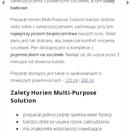
zanieczyszczenia z powierzchni soczewek, w tym
osady


białkowe
.
Preparat Horien Multi-Purpose Solution bardzo dobrze
radzi sobie z zanieczyszczeniami, zachowując przy tym
najwyższy poziom bezpieczeństwa
naszych oczu. Skład
płynu jest tak dobrany, aby zwiększał komfort noszenia
soczewek. Płyn dostępny jest w komplecie z
pojemniczkiem na soczewki
. Nadaje się do użycia przez 3
miesiące od otwarcia butelki.
Preparat dostępny jest także w opakowaniach o
mniejszych pojemnościach -
120 ml
i
360 ml
.
Zalety Horien Multi-Purpose
Solution
preparat jednocześnie spełnia wiele funkcji
bardzo dobrze usuwa różne zabrudzenia
ma znakomite właściwości nawilżające