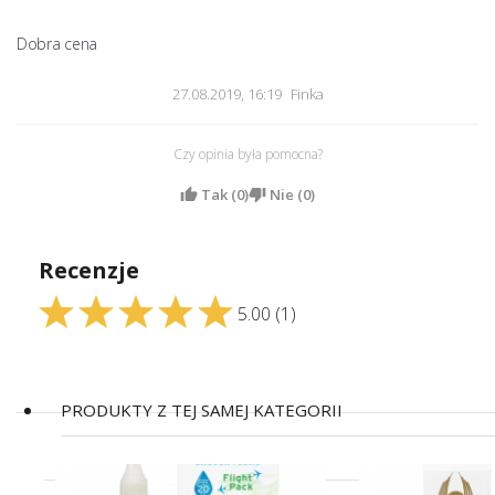
Dobra cena 
27.08.2019, 16:19
Finka
Czy opinia była pomocna?
Tak (
0
)
Nie (
0
)
Recenzje
5.00
(1)
PRODUKTY Z TEJ SAMEJ KATEGORII