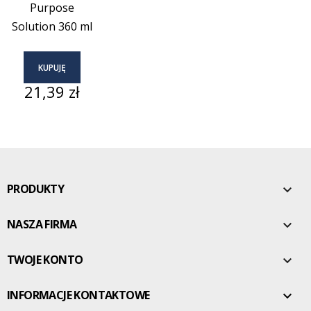
Purpose
Solution 360 ml
KUPUJĘ
Cena
21,39 zł
PRODUKTY

NASZA FIRMA

TWOJE KONTO

INFORMACJE KONTAKTOWE
