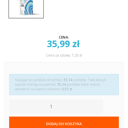
CENA:
35,99 zł
Cena za sztukę: 7,20 zł
Kupując ten produkt otrzymasz
35.34
punktów. Twój koszyk
będzie miał łączną wartość
35.34
punktów które można
wymienić na kupon o wartości
0,53 zł
.
DODAJ DO KOSZYKA