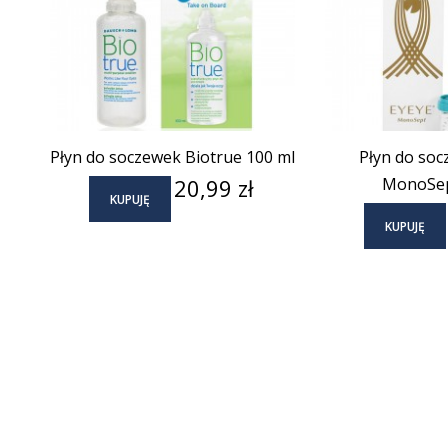
Płyn do soczewek Biotrue 100 ml
Płyn do soc
Cena
20,99 zł
MonoSep
KUPUJĘ
KUPUJĘ