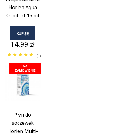
Horien Aqua
Comfort 15 ml
KUPUJĘ
Cena
14,99 zł
(1)
NA
ZAMÓWIENIE
Płyn do
soczewek
Horien Multi-