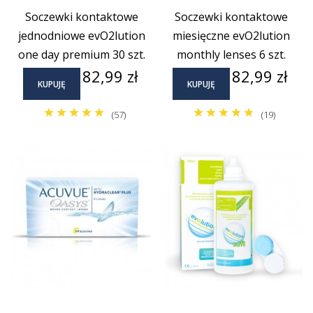
Soczewki kontaktowe
Soczewki kontaktowe
jednodniowe evO2lution
miesięczne evO2lution
one day premium 30 szt.
monthly lenses 6 szt.
Cena
Cena
82,99 zł
82,99 zł
KUPUJĘ
KUPUJĘ
(57)
(19)