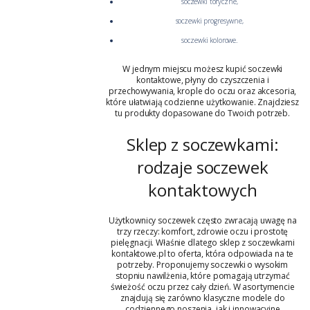
soczewki toryczne
,
soczewki progresywne
,
soczewki kolorowe
.
W jednym miejscu możesz kupić soczewki
kontaktowe, płyny do czyszczenia i
przechowywania, krople do oczu oraz akcesoria,
które ułatwiają codzienne użytkowanie. Znajdziesz
tu produkty dopasowane do Twoich potrzeb.
Sklep z soczewkami:
rodzaje soczewek
kontaktowych
Użytkownicy soczewek często zwracają uwagę na
trzy rzeczy: komfort, zdrowie oczu i prostotę
pielęgnacji. Właśnie dlatego sklep z soczewkami
kontaktowe.pl to oferta, która odpowiada na te
potrzeby. Proponujemy soczewki o wysokim
stopniu nawilżenia, które pomagają utrzymać
świeżość oczu przez cały dzień. W asortymencie
znajdują się zarówno klasyczne modele do
codziennego noszenia, jak i innowacyjne