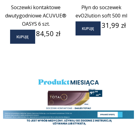
Soczewki kontaktowe
Płyn do soczewek
dwutygodniowe ACUVUE®
evO2lution soft 500 ml
Cena
OASYS 6 szt.
31,99 zł
KUPUJĘ
Cena
84,50 zł
KUPUJĘ