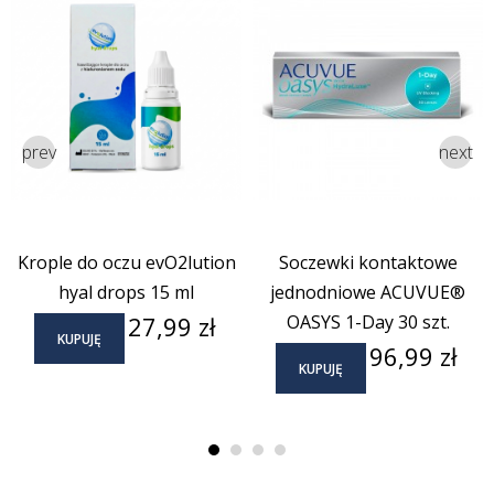
prev
next
Krople do oczu evO2lution
Soczewki kontaktowe
hyal drops 15 ml
jednodniowe ACUVUE®
Cena
27,99 zł
OASYS 1-Day 30 szt.
KUPUJĘ
Cena
96,99 zł
KUPUJĘ