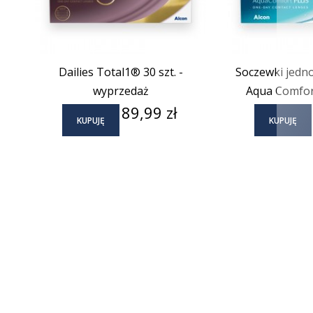
Dailies Total1® 30 szt. -
Soczewki jedno
wyprzedaż
Aqua Comfort
Cena
89,99 zł
KUPUJĘ
KUPUJĘ