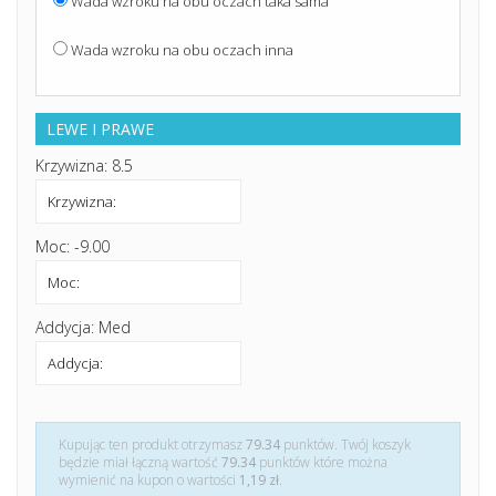
Wada wzroku na obu oczach taka sama
Wada wzroku na obu oczach inna
LEWE I PRAWE
Krzywizna: 8.5
Moc: -9.00
Addycja: Med
Kupując ten produkt otrzymasz
79.34
punktów. Twój koszyk
będzie miał łączną wartość
79.34
punktów które można
wymienić na kupon o wartości
1,19 zł
.