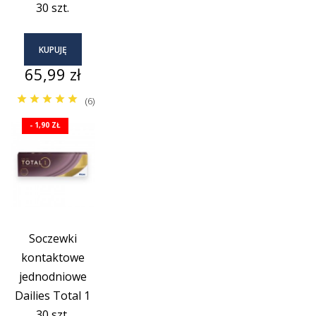
30 szt.
KUPUJĘ
Cena
65,99 zł
(6)
- 1,90 ZŁ
Soczewki
kontaktowe
jednodniowe
Dailies Total 1
30 szt.