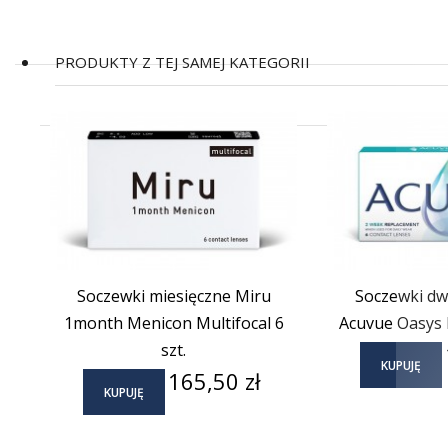
PRODUKTY Z TEJ SAMEJ KATEGORII
(2)
Soczewki miesięczne Miru
Soczewki d
1month Menicon Multifocal 6
Acuvue Oasys M
szt.
KUPUJĘ
Cena
165,50 zł
KUPUJĘ