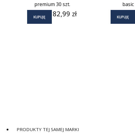
premium 30 szt.
basic 
Cena
82,99 zł
KUPUJĘ
KUPUJĘ
PRODUKTY TEJ SAMEJ MARKI