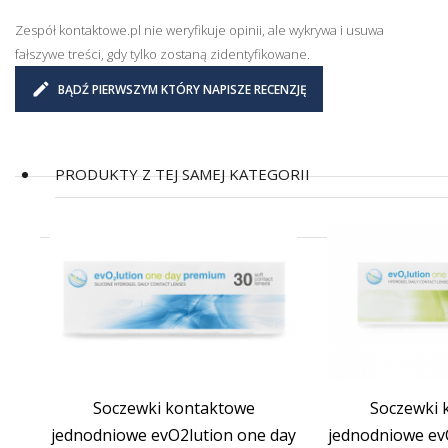
Zespół kontaktowe.pl nie weryfikuje opinii, ale wykrywa i usuwa
fałszywe treści, gdy tylko zostaną zidentyfikowane.
BĄDŹ PIERWSZYM KTÓRY NAPISZE RECENZJĘ
PRODUKTY Z TEJ SAMEJ KATEGORII
(17)
Soczewki kontaktowe
Soczewki 
jednodniowe evO2lution one day
jednodniowe ev