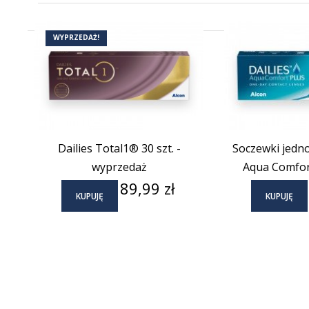
(2)
WYPRZEDAŻ!
Dailies Total1® 30 szt. -
Soczewki jedno
wyprzedaż
Aqua Comfort
Cena
89,99 zł
KUPUJĘ
KUPUJĘ