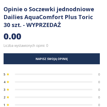
Opinie o Soczewki jednodniowe
Dailies AquaComfort Plus Toric
30 szt. - WYPRZEDAŻ
0.00
Liczba wystawionych opinii: 0
NAPISZ SWOJĄ OPINIĘ
5
0
star
4
0
star
3
0
star
2
0
star
1
0
star