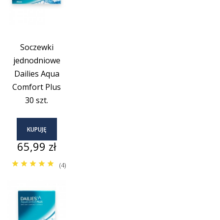
Soczewki
jednodniowe
Dailies Aqua
Comfort Plus
30 szt.
KUPUJĘ
Cena
65,99 zł
(4)