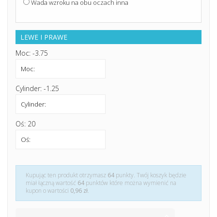
Wada wzroku na obu oczach inna
LEWE I PRAWE
Moc: -3.75
Cylinder: -1.25
Oś: 20
Kupując ten produkt otrzymasz
64
punkty. Twój koszyk będzie
miał łączną wartość
64
punktów które można wymienić na
kupon o wartości
0,96 zł
.