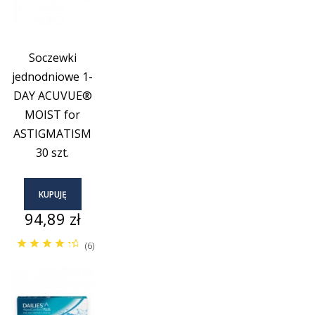
Soczewki
jednodniowe 1-
DAY ACUVUE®
MOIST for
ASTIGMATISM
30 szt.
KUPUJĘ
Cena
94,89 zł
(6)