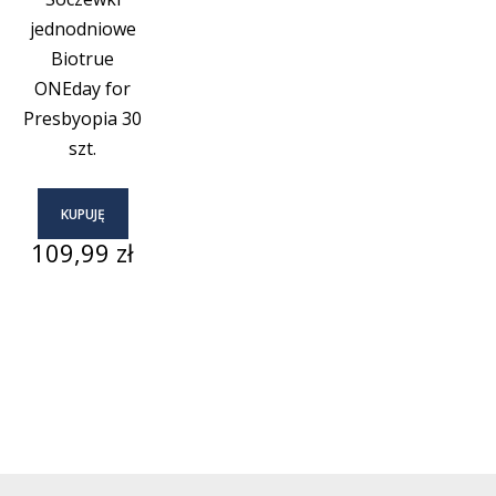
jednodniowe
Biotrue
ONEday for
Presbyopia 30
szt.
KUPUJĘ
Cena
109,99 zł