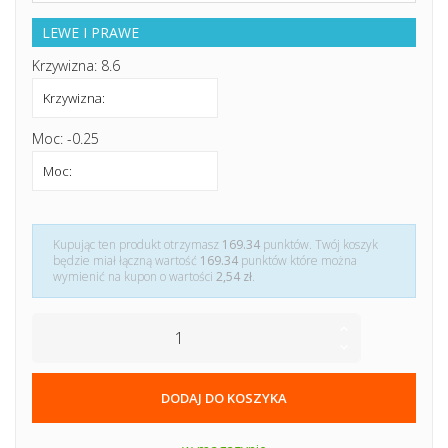
LEWE I PRAWE
Krzywizna: 8.6
Moc: -0.25
Kupując ten produkt otrzymasz
169.34
punktów. Twój koszyk
będzie miał łączną wartość
169.34
punktów które można
wymienić na kupon o wartości
2,54 zł
.
DODAJ DO KOSZYKA