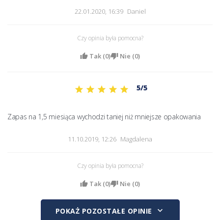
22.01.2020, 16:39
Daniel
Czy opinia była pomocna?
Tak (
0
)
Nie (
0
)
5/5
Zapas na 1,5 miesiąca wychodzi taniej niż mniejsze opakowania 
11.10.2019, 12:26
Magdalena
Czy opinia była pomocna?
Tak (
0
)
Nie (
0
)
keyboard_arrow_down
POKAŻ POZOSTAŁE OPINIE