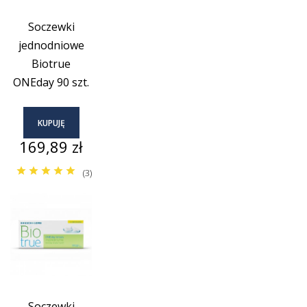
Soczewki
jednodniowe
Biotrue
ONEday 90 szt.
KUPUJĘ
Cena
169,89 zł
(3)
Soczewki