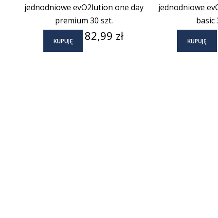
jednodniowe evO2lution one day
jednodniowe evO
premium 30 szt.
basic 
Cena
82,99 zł
KUPUJĘ
KUPUJĘ