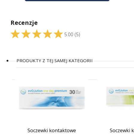
Recenzje
5.00
(5)
PRODUKTY Z TEJ SAMEJ KATEGORII
(17)
Soczewki kontaktowe
Soczewki 