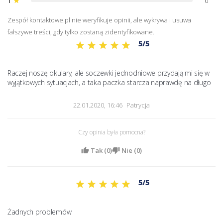
1
0
star
Zespół kontaktowe.pl nie weryfikuje opinii, ale wykrywa i usuwa
fałszywe treści, gdy tylko zostaną zidentyfikowane.
5/5
Raczej noszę okulary, ale soczewki jednodniowe przydają mi się w 
wyjątkowych sytuacjach, a taka paczka starcza naprawdę na długo
22.01.2020, 16:46
Patrycja
Czy opinia była pomocna?
Tak (
0
)
Nie (
0
)
5/5
Żadnych problemów