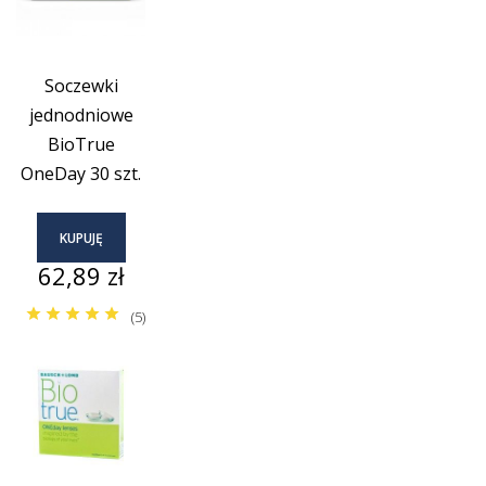
Soczewki
jednodniowe
BioTrue
OneDay 30 szt.
KUPUJĘ
Cena
62,89 zł
(5)