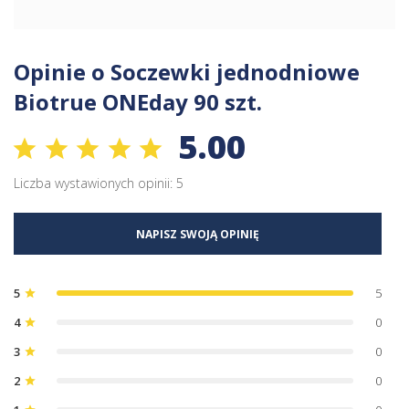
Opinie o Soczewki jednodniowe
Biotrue ONEday 90 szt.
5.00
Liczba wystawionych opinii: 5
NAPISZ SWOJĄ OPINIĘ
5
5
star
4
0
star
3
0
star
2
0
star