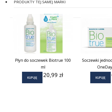
PRODUKTY TEJ SAMEJ MARKI
Płyn do soczewek Biotrue 100
Soczewki jedno
ml
OneDay 
Cena
20,99 zł
KUPUJĘ
KUPUJĘ