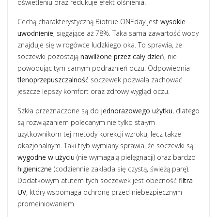
oświetleniu oraz redukuje efekt olśnienia.
Cechą charakterystyczną Biotrue ONEday jest
wysokie
uwodnienie
, sięgające aż 78%. Taka sama zawartość wody
znajduje się w rogówce ludzkiego oka. To sprawia, że
soczewki pozostają
nawilżone przez cały dzień
, nie
powodując tym samym podrażnień oczu. Odpowiednia
tlenoprzepuszczalność
soczewek pozwala zachować
jeszcze lepszy komfort oraz zdrowy wygląd oczu.
Szkła przeznaczone są do
jednorazowego użytku
, dlatego
są rozwiązaniem polecanym nie tylko stałym
użytkownikom tej metody korekcji wzroku, lecz także
okazjonalnym. Taki tryb wymiany sprawia, że soczewki są
wygodne w użyciu
(nie wymagają pielęgnacji) oraz bardzo
higieniczne
(codziennie zakłada się czystą, świeżą parę).
Dodatkowym atutem tych soczewek jest obecność
filtra
UV
, który wspomaga ochronę przed niebezpiecznym
promeiniowaniem.