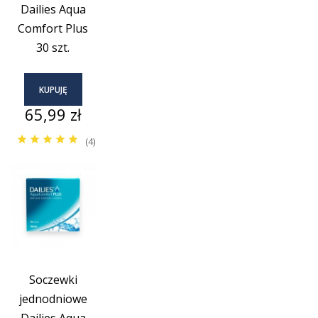
Dailies Aqua
Comfort Plus
30 szt.
KUPUJĘ
Cena
65,99 zł
(4)
Soczewki
jednodniowe
Dailies Aqua