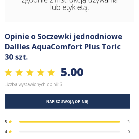
lub etykietą.
Opinie o Soczewki jednodniowe
Dailies AquaComfort Plus Toric
30 szt.
5.00
Liczba wystawionych opinii: 3
NAPISZ SWOJĄ OPINIĘ
5
3
star
4
0
star