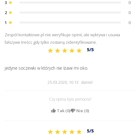
3
0
star
2
0
star
1
0
star
Zespół kontaktowe.pl nie weryfikuje opinii, ale wykrywa i usuwa
fałszywe treści, gdy tylko zostaną zidentyfikowane.
5/5
jedyne soczewki w których nie łzawi mi oko.
25.03.2020, 16:13
daniel
Czy opinia była pomocna?
Tak (
0
)
Nie (
0
)
5/5