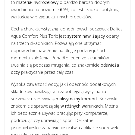
to
materiał hydrożelowy
o bardzo bardzo dobrym
uwodnieniu na poziomie
69%
, co jest rzadko spotykaną
wartością w przypadku innych produktów.
Cechą charakterystyczną jednodniowych soczewek Dailies
Aqua Comfort Plus Toric jest
system nawilżający
oparty
na trzech składnikach. Pozwalają one utrzymać
odpowiednie nawilżenie na długie godziny już od
momentu założenia. Ponadto jeden ze składników
uwalnia się podczas mrugania, co znakomicie
odświeża
oczy
praktycznie przez cały czas.
Wysoka zawartość wody, jak i obecność dodatkowych
składników nawilżających zapobiegają wysychaniu
soczewek i zapewniają
maksymalny komfort
. Soczewki
znakomicie sprawdzą się
w różnych warunkach
. Można
ich bezpiecznie używać pracując przy komputerze,
podróżując czy uprawiając sport. Delikatne
jasnoniebieskie zabarwienie ułatwia aplikację soczewek
początkującym użytkownikom.