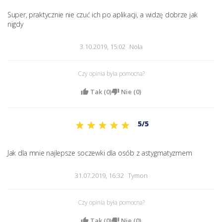
Super, praktycznie nie czuć ich po aplikacji, a widzę dobrze jak 
nigdy 
3.10.2019, 15:02
Nola
Czy opinia była pomocna?
Tak (
0
)
Nie (
0
)
5/5
Jak dla mnie najlepsze soczewki dla osób z astygmatyzmem 
31.07.2019, 16:32
Tymon
Czy opinia była pomocna?
Tak (
0
)
Nie (
0
)