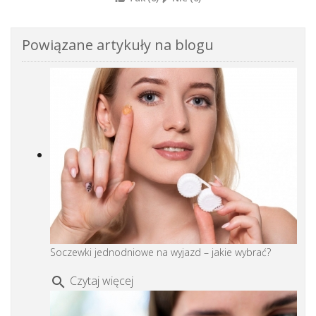
Powiązane artykuły na blogu
Soczewki jednodniowe na wyjazd – jakie wybrać?
Czytaj więcej
search