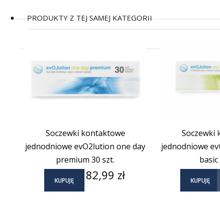
PRODUKTY Z TEJ SAMEJ KATEGORII
(17)
Soczewki kontaktowe
Soczewki 
jednodniowe evO2lution one day
jednodniowe ev
premium 30 szt.
basic 
Cena
82,99 zł
KUPUJĘ
KUPUJĘ