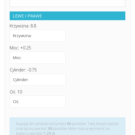
LEWE I PRAWE
Krzywizna: 8.8
Moc: +0.25
Cylinder: -0.75
Oś: 10
Kupując ten produkt otrzymasz
86
punktów. Twój koszyk będzie
miał łączną wartość
86
punktów które można wymienić na
kupon o wartości
1,29 zł
.