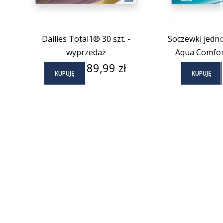
Dailies Total1® 30 szt. -
Soczewki jedno
wyprzedaż
Aqua Comfort
Cena
89,99 zł
KUPUJĘ
KUPUJĘ