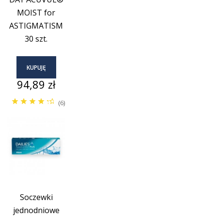
MOIST for
ASTIGMATISM
30 szt.
KUPUJĘ
Cena
94,89 zł
(6)
Soczewki
jednodniowe