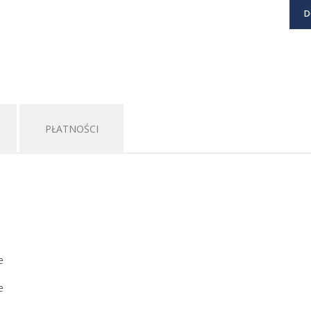
D
PŁATNOŚCI
e
ie
ie