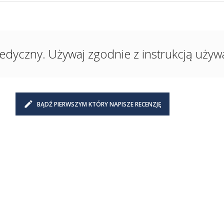
edyczny. Używaj zgodnie z instrukcją używan
BĄDŹ PIERWSZYM KTÓRY NAPISZE RECENZJĘ