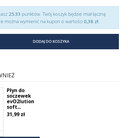
masz
25.33
punktów. Twój koszyk będzie miał łączną
e można wymienić na kupon o wartości
0,38 zł
.
DODAJ DO KOSZYKA
WNIEŻ
Płyn do
soczewek
evO2lution
soft...
31,99 zł