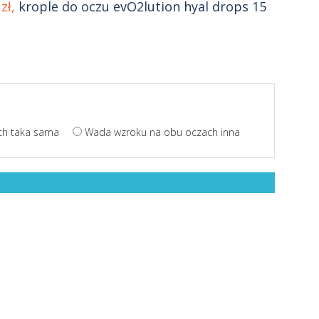
zł,
krople do oczu evO2lution hyal drops 15
ch taka sama
Wada wzroku na obu oczach inna