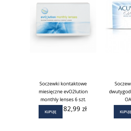
Soczewki kontaktowe
Soczew
miesięczne evO2lution
dwutygo
monthly lenses 6 szt.
OA
Cena
82,99 zł
KUPUJĘ
KUPUJ