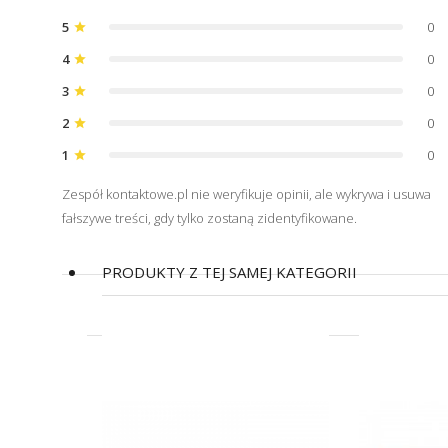
5
0
star
4
0
star
3
0
star
2
0
star
1
0
star
Zespół kontaktowe.pl nie weryfikuje opinii, ale wykrywa i usuwa
fałszywe treści, gdy tylko zostaną zidentyfikowane.
PRODUKTY Z TEJ SAMEJ KATEGORII
(42)