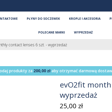
ONTAKTOWE
PŁYNY DO SOCZEWEK
KROPLE I AKCESORIA
P
POLECANE MARKI
WYPRZEDAŻ
thly contact lenses 6 szt. - wyprzedaż
odaj produkty za
200,00 zł
aby otrzymać darmową dostaw
evO2fit monthly
wyprzedaż
25,00 zł