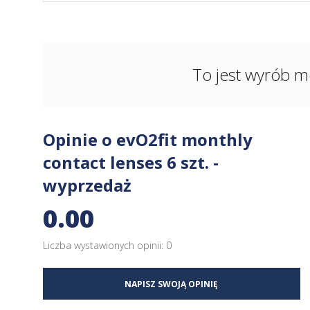
To jest wyrób m
Opinie o evO2fit monthly
contact lenses 6 szt. -
wyprzedaż
0.00
Liczba wystawionych opinii: 0
NAPISZ SWOJĄ OPINIĘ