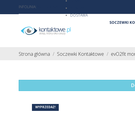
O NAS
INFOLINIA:
801 103 206
KONTAKT
DOSTAWA
SOCZEWKI K
Strona główna
Soczewki Kontaktowe
evO2fit mon
D
WYPRZEDAŻ!