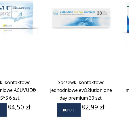
ki kontaktowe
Soczewki kontaktowe
dniowe ACUVUE®
jednodniowe evO2lution one
m
SYS 6 szt.
day premium 30 szt.
Cena
Cena
84,50 zł
82,99 zł
Ę
KUPUJĘ