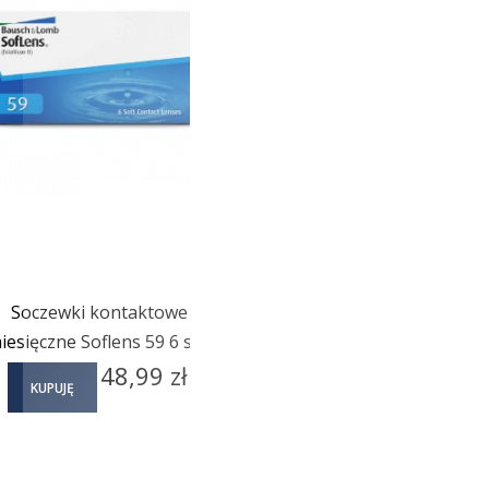
Soczewki kontaktowe
iesięczne Soflens 59 6 szt.
Cena
48,99 zł
KUPUJĘ