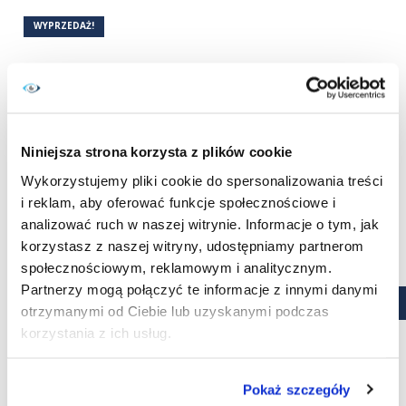
WYPRZEDAŻ!
Niniejsza strona korzysta z plików cookie
Wykorzystujemy pliki cookie do spersonalizowania treści
i reklam, aby oferować funkcje społecznościowe i
analizować ruch w naszej witrynie. Informacje o tym, jak
korzystasz z naszej witryny, udostępniamy partnerom
społecznościowym, reklamowym i analitycznym.
Soczewki kwartalne
Partnerzy mogą połączyć te informacje z innymi danymi
Contact Plus Day 90 2 szt. -
otrzymanymi od Ciebie lub uzyskanymi podczas
wyprzedaż
korzystania z ich usług.
Cena
34,99 zł
KUPUJĘ
Pokaż szczegóły