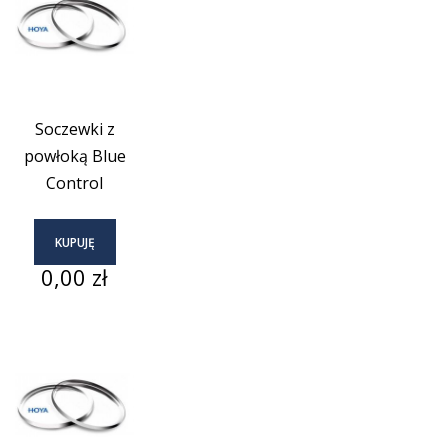
Soczewki z
powłoką Blue
Control
KUPUJĘ
Cena
0,00 zł