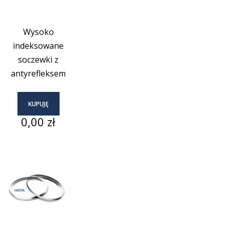
Wysoko
indeksowane
soczewki z
antyrefleksem
KUPUJĘ
Cena
0,00 zł