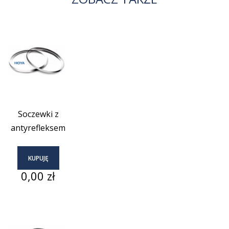
Soczewki z
antyrefleksem
KUPUJĘ
Cena
0,00 zł