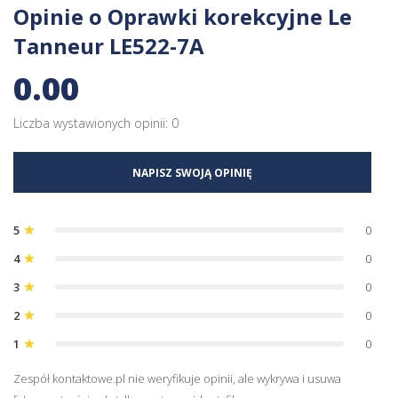
Opinie o Oprawki korekcyjne Le
Tanneur LE522-7A
0.00
Liczba wystawionych opinii: 0
NAPISZ SWOJĄ OPINIĘ
5
0
star
4
0
star
3
0
star
2
0
star
1
0
star
Zespół kontaktowe.pl nie weryfikuje opinii, ale wykrywa i usuwa