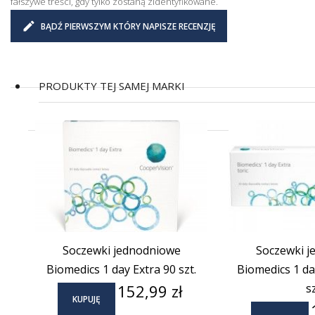
fałszywe treści, gdy tylko zostaną zidentyfikowane.
BĄDŹ PIERWSZYM KTÓRY NAPISZE RECENZJĘ
PRODUKTY TEJ SAMEJ MARKI
Soczewki jednodniowe
Soczewki j
Biomedics 1 day Extra 90 szt.
Biomedics 1 day
Cena
152,99 zł
sz
KUPUJĘ