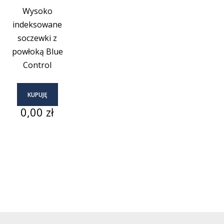
Wysoko
indeksowane
soczewki z
powłoką Blue
Control
KUPUJĘ
Cena
0,00 zł