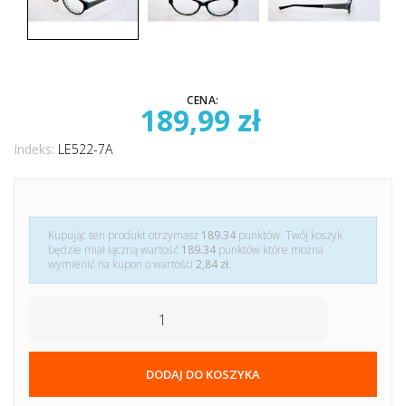
CENA:
189,99 zł
Indeks:
LE522-7A
Kupując ten produkt otrzymasz
189.34
punktów. Twój koszyk
będzie miał łączną wartość
189.34
punktów które można
wymienić na kupon o wartości
2,84 zł
.
DODAJ DO KOSZYKA