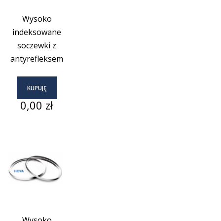
Wysoko
indeksowane
soczewki z
antyrefleksem
KUPUJĘ
Cena
0,00 zł
Wysoko