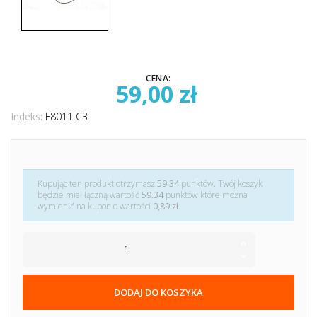
CENA:
59,00 zł
Indeks:
F8011 C3
Kupując ten produkt otrzymasz
59.34
punktów. Twój koszyk
będzie miał łączną wartość
59.34
punktów które można
wymienić na kupon o wartości
0,89 zł
.
DODAJ DO KOSZYKA