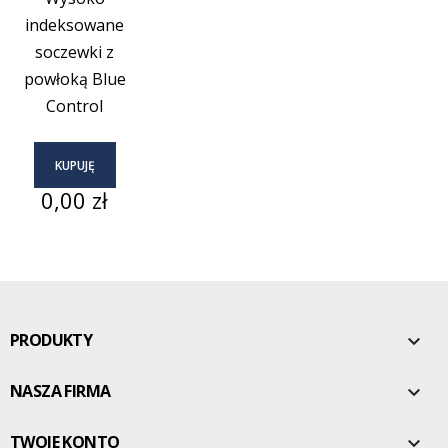
indeksowane
soczewki z
powłoką Blue
Control
KUPUJĘ
Cena
0,00 zł
PRODUKTY

NASZA FIRMA

TWOJE KONTO
