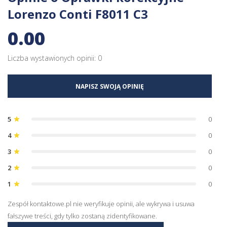
Lorenzo Conti F8011 C3
0.00
Liczba wystawionych opinii: 0
NAPISZ SWOJĄ OPINIĘ
5
0
star
4
0
star
3
0
star
2
0
star
1
0
star
Zespół kontaktowe.pl nie weryfikuje opinii, ale wykrywa i usuwa
fałszywe treści, gdy tylko zostaną zidentyfikowane.