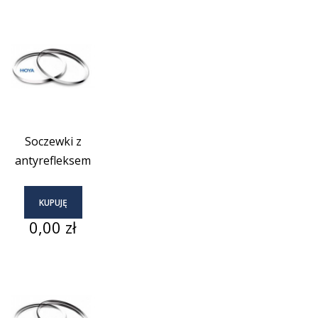
Soczewki z
antyrefleksem
KUPUJĘ
Cena
0,00 zł