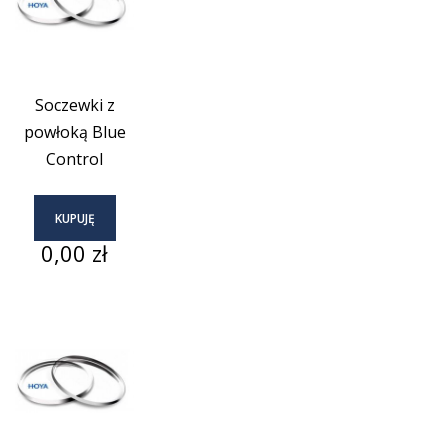
Soczewki z
powłoką Blue
Control
KUPUJĘ
Cena
0,00 zł