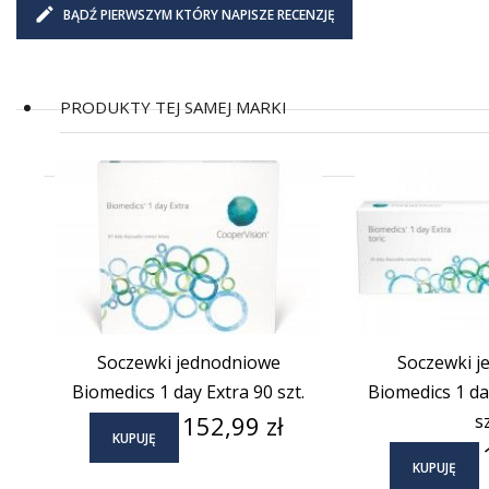
BĄDŹ PIERWSZYM KTÓRY NAPISZE RECENZJĘ
PRODUKTY TEJ SAMEJ MARKI
Soczewki jednodniowe
Soczewki j
Biomedics 1 day Extra 90 szt.
Biomedics 1 day
Cena
152,99 zł
sz
KUPUJĘ
KUPUJĘ