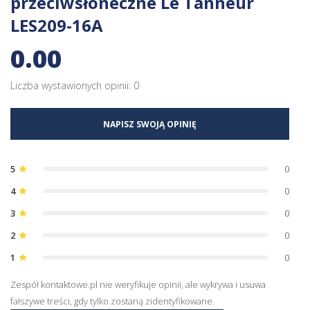
przeciwsłoneczne Le Tanneur
LES209-16A
0.00
Liczba wystawionych opinii: 0
NAPISZ SWOJĄ OPINIĘ
5
0
star
4
0
star
3
0
star
2
0
star
1
0
star
Zespół kontaktowe.pl nie weryfikuje opinii, ale wykrywa i usuwa
fałszywe treści, gdy tylko zostaną zidentyfikowane.