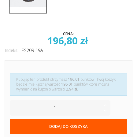
CENA:
196,80 zł
Indeks:
LES209-19A
Kupując ten produkt otrzymasz
196.01
punktów. Twój koszyk
będzie miał łączną wartość
196.01
punktów które można
wymienić na kupon o wartości
2,94 zł
.
DODAJ DO KOSZYKA