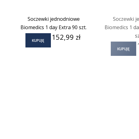
Soczewki jednodniowe
Soczewki j
Biomedics 1 day Extra 90 szt.
Biomedics 1 day
Cena
152,99 zł
sz
KUPUJĘ
KUPUJĘ