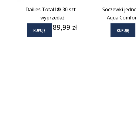
Dailies Total1® 30 szt. -
Soczewki jedno
wyprzedaż
Aqua Comfort
Cena
89,99 zł
KUPUJĘ
KUPUJĘ