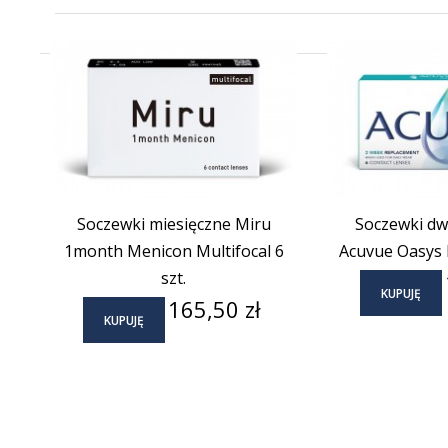
(2)
Soczewki miesięczne Miru
Soczewki d
1month Menicon Multifocal 6
Acuvue Oasys M
szt.
KUPUJĘ
Cena
165,50 zł
KUPUJĘ