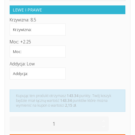
LEWE I PRAWE
Krzywizna: 8.5
Moc: +2.25
Addycja: Low
Kupując ten produkt otrzymasz
143.34
punkty. Twój koszyk
będzie miał łączną wartość
143.34
punktów które można
wymienić na kupon o wartości
2,15 zł
.