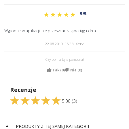
5/5
Wygodne w aplikacji, nie przeszkadzają w ciągu dnia
22.08.2019, 15:38
Xena
Czy opinia była pomocna?
Tak (
0
)
Nie (
0
)
Recenzje
5.00
(3)
PRODUKTY Z TEJ SAMEJ KATEGORII