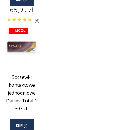
Cena
65,99 zł
(6)
- 1,90 ZŁ
Soczewki
kontaktowe
jednodniowe
Dailies Total 1
30 szt.
KUPUJĘ