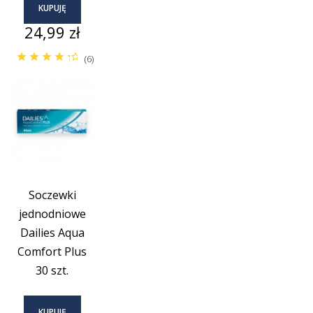
KUPUJĘ
Cena
24,99 zł
(6)
Soczewki
jednodniowe
Dailies Aqua
Comfort Plus
30 szt.
KUPUJĘ