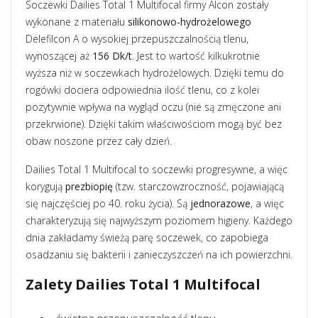
Soczewki Dailies Total 1 Multifocal firmy Alcon zostały
wykonane z materiału
silikonowo-hydrożelowego
Delefilcon A o wysokiej przepuszczalnością tlenu,
wynoszącej aż
156 Dk/t
. Jest to wartość kilkukrotnie
wyższa niż w soczewkach hydrożelowych. Dzięki temu do
rogówki dociera odpowiednia ilość tlenu, co z kolei
pozytywnie wpływa na wygląd oczu (nie są zmęczone ani
przekrwione). Dzięki takim właściwościom mogą być bez
obaw noszone przez cały dzień.
Dailies Total 1 Multifocal to soczewki progresywne, a więc
korygują
prezbiopię
(tzw. starczowzroczność, pojawiającą
się najczęściej po 40. roku życia). Są
jednorazowe
, a więc
charakteryzują się najwyższym poziomem higieny. Każdego
dnia zakładamy świeżą parę soczewek, co zapobiega
osadzaniu się bakterii i zanieczyszczeń na ich powierzchni.
Zalety Dailies Total 1 Multifocal