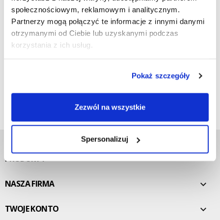
społecznościowym, reklamowym i analitycznym.
Spróbuj przeszukać nasz katalog, możesz znaleźć to, czego
Partnerzy mogą połączyć te informacje z innymi danymi
szukasz!
otrzymanymi od Ciebie lub uzyskanymi podczas
korzystania z ich usług.
Pokaż szczegóły
Zezwól na wszystkie
Spersonalizuj
PRODUKTY

NASZA FIRMA

TWOJE KONTO
