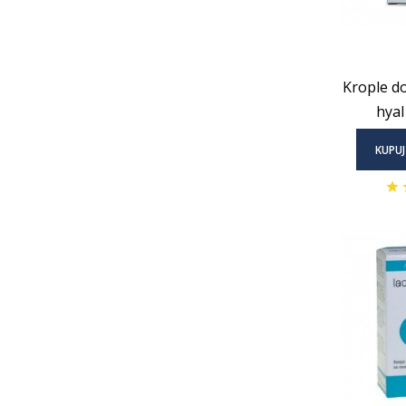
Krople d
hyal
KUPUJ