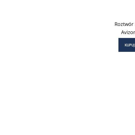
Roztwór s
Avizor
KUPUJ