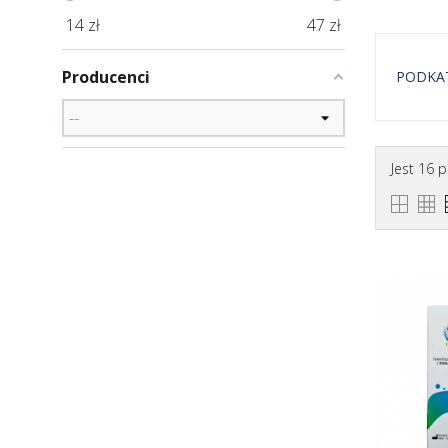
14
zł
47
zł
Producenci
PODKA
Krople 
Jest 16 