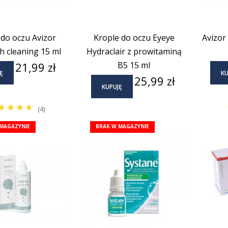
 do oczu Avizor
Krople do oczu Eyeye
Avizor
sh cleaning 15 ml
Hydraclair z prowitaminą
Cena
21,99 zł
B5 15 ml
Ę
KU
Cena
25,99 zł
KUPUJĘ
(4)
MAGAZYNIE
BRAK W MAGAZYNIE