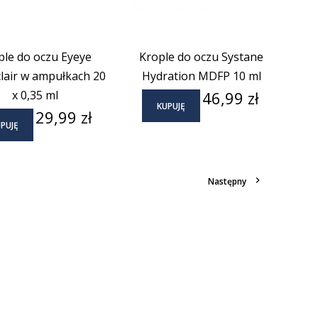
ple do oczu Eyeye
Krople do oczu Systane
lair w ampułkach 20
Hydration MDFP 10 ml
Cena
x 0,35 ml
46,99 zł
KUPUJĘ
Cena
29,99 zł
PUJĘ

Następny