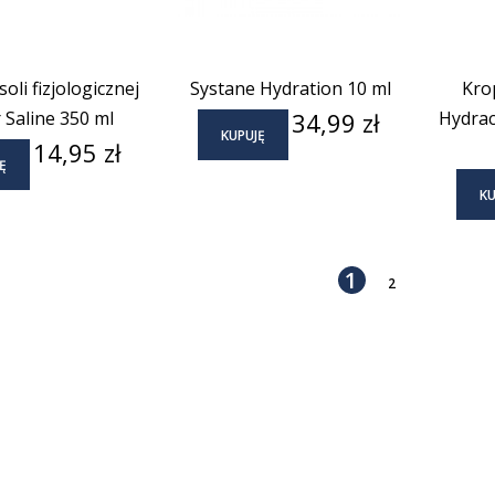
oli fizjologicznej
Systane Hydration 10 ml
Kro
Cena
 Saline 350 ml
34,99 zł
Hydrac
KUPUJĘ
Cena
14,95 zł
Ę
KU
1
2