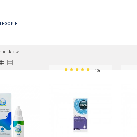
TEGORIE
do oczu
Sól fizjologiczna
produktów.
(10)