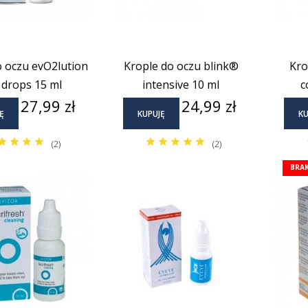
o oczu evO2lution
Krople do oczu blink®
Kro
 drops 15 ml
intensive 10 ml
c
Cena
Cena
27,99 zł
24,99 zł
Ę
KUPUJĘ
KU
(2)
(2)
BRA