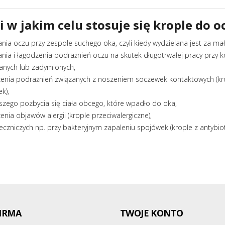
i w jakim celu stosuje się krople do o
ania oczu przy zespole suchego oka, czyli kiedy wydzielana jest za mał
żania i łagodzenia podrażnień oczu na skutek długotrwałej pracy prz
anych lub zadymionych,
zenia podrażnień związanych z noszeniem soczewek kontaktowych (kr
k),
jszego pozbycia się ciała obcego, które wpadło do oka,
enia objawów alergii (krople przeciwalergiczne),
leczniczych np. przy bakteryjnym zapaleniu spojówek (krople z antybio
IRMA
TWOJE KONTO