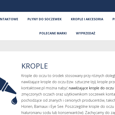
ONTAKTOWE
PŁYNY DO SOCZEWEK
KROPLE I AKCESORIA
P
POLECANE MARKI
WYPRZEDAŻ
KROPLE
Krople do oczu to środek stosowany przy różnych doleg
nawilżające krople do oczu (tzw. sztuczne łzy), krople pr
kontaktowe.pl można nabyć
nawilżające krople do oczu 
zmęczonych oczach oraz użytkownikom soczewek kontakt
pochodzące od znanych i cenionych producentów, takich
Horien, Barnaux i Eye See. Poszczególne krople do oczu
hialuronianu sodu lub konserwantów). Zachęcamy do zapo