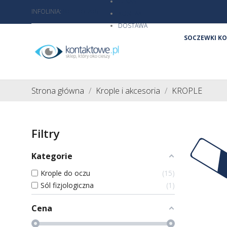
O NAS
INFOLINIA:
801 103 206
KONTAKT
DOSTAWA
SOCZEWKI K
Strona główna
Krople i akcesoria
KROPLE
Filtry
Kategorie
Krople do oczu
15
Sól fizjologiczna
1
Cena