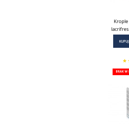
Krople
lacrifre
KUPUJ
BRAK W 