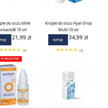
ple do oczu blink
Krople do oczu Hyal-Drop
ontacts® 10 ml
Multi 10 ml
Cena
Cena
21,99 zł
34,99 zł
PUJĘ
KUPUJĘ
(4)
(4)
K W MAGAZYNIE