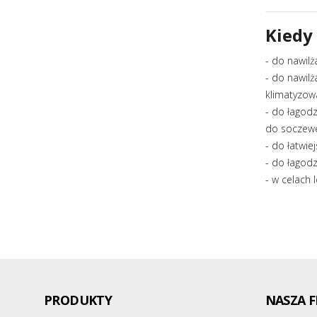
Kiedy 
- do nawilż
- do nawil
klimatyzow
- do łagod
do soczewe
- do łatwie
- do łagodz
- w celach 
PRODUKTY
NASZA F