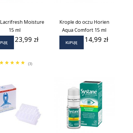
 Lacrifresh Moisture
Krople do oczu Horien
15 ml
Aqua Comfort 15 ml
Cena
Cena
23,99 zł
14,99 zł
PUJĘ
KUPUJĘ
(3)