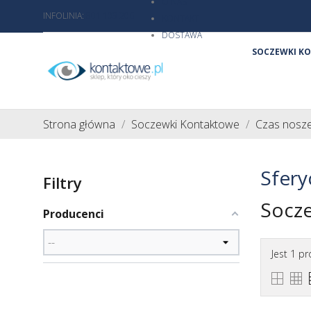
O NAS
INFOLINIA:
801 103 206
KONTAKT
DOSTAWA
SOCZEWKI K
Strona główna
Soczewki Kontaktowe
Czas nosze
Sfery
Filtry
Socze
Producenci
Jest 1 pr