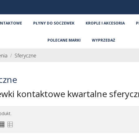
ONTAKTOWE
PŁYNY DO SOCZEWEK
KROPLE I AKCESORIA
P
POLECANE MARKI
WYPRZEDAŻ
nia
Sferyczne
czne
wki kontaktowe kwartalne sferyc
odukt.