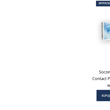
WYPRZE
Socze
Contact Pl
w
KUPUJ