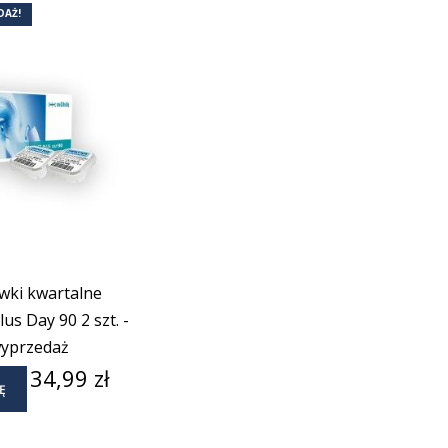
DAŻ!
wki kwartalne
us Day 90 2 szt. -
yprzedaż
Cena
34,99 zł
Ę