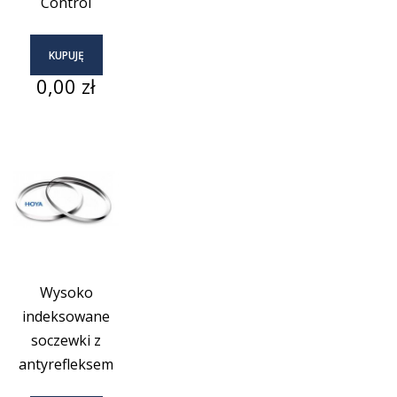
Control
KUPUJĘ
Cena
0,00 zł
Wysoko
indeksowane
soczewki z
antyrefleksem