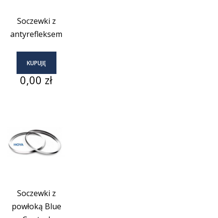
Soczewki z
antyrefleksem
KUPUJĘ
Cena
0,00 zł
Soczewki z
powłoką Blue