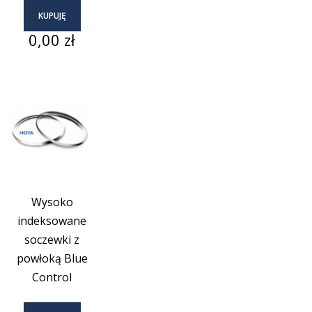
KUPUJĘ
Cena
0,00 zł
Wysoko
indeksowane
soczewki z
powłoką Blue
Control