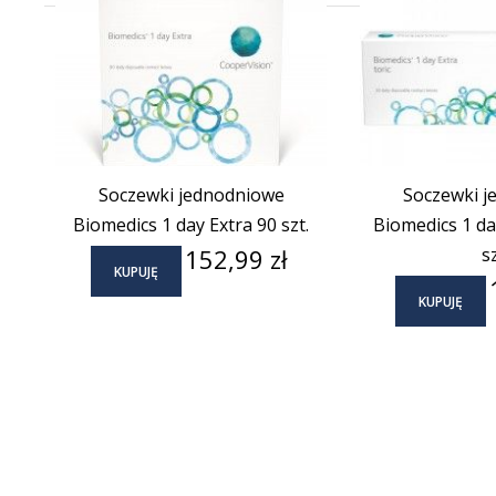
Soczewki jednodniowe
Soczewki j
Biomedics 1 day Extra 90 szt.
Biomedics 1 day
Cena
152,99 zł
sz
KUPUJĘ
KUPUJĘ