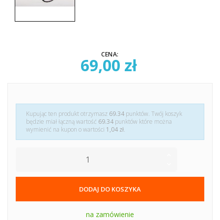
CENA:
69,00 zł
Kupując ten produkt otrzymasz
69.34
punktów. Twój koszyk
będzie miał łączną wartość
69.34
punktów które można
wymienić na kupon o wartości
1,04 zł
.
DODAJ DO KOSZYKA
na zamówienie