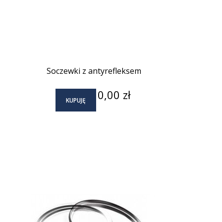
Soczewki z antyrefleksem
Cena
0,00 zł
KUPUJĘ