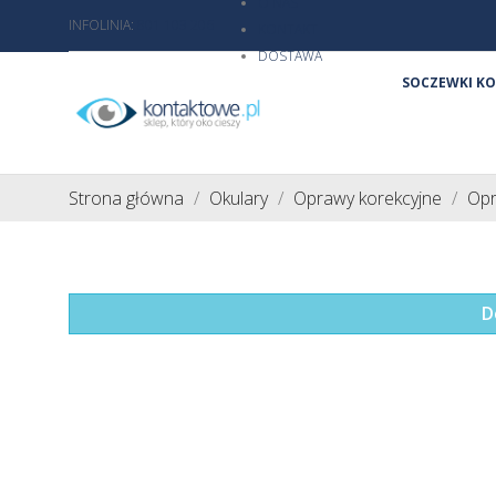
O NAS
INFOLINIA:
801 103 206
KONTAKT
DOSTAWA
SOCZEWKI K
Strona główna
Okulary
Oprawy korekcyjne
Opr
D