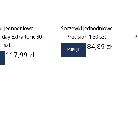
i jednodniowe
Soczewki jednodniowe
 day Extra toric 30
Precision 1 30 szt.
P
Cena
szt.
84,89 zł
KUPUJĘ
Cena
117,99 zł