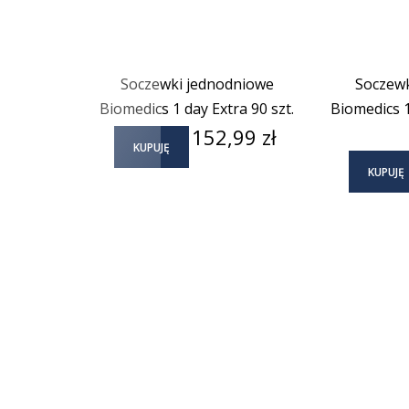
Soczewki jednodniowe
Soczewk
Biomedics 1 day Extra 90 szt.
Biomedics 1
Cena
152,99 zł
KUPUJĘ
KUPUJĘ