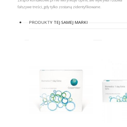
Zespół kontaktowe.pl nie weryfikuje opinii, ale wykrywa i usuwa
fałszywe treści, gdy tylko zostaną zidentyfikowane.
PRODUKTY TEJ SAMEJ MARKI