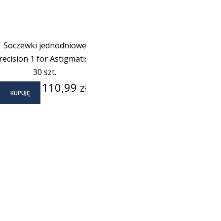
Soczewki jednodniowe
recision 1 for Astigmatism
30 szt.
Cena
110,99 zł
KUPUJĘ