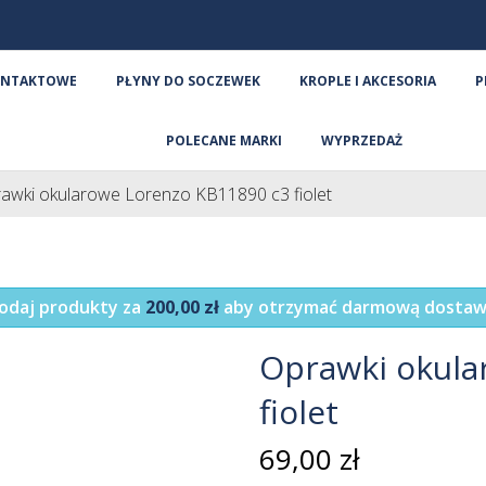
ONTAKTOWE
PŁYNY DO SOCZEWEK
KROPLE I AKCESORIA
P
POLECANE MARKI
WYPRZEDAŻ
awki okularowe Lorenzo KB11890 c3 fiolet
odaj produkty za
200,00 zł
aby otrzymać darmową dostaw
Oprawki okula
fiolet
69,00 zł