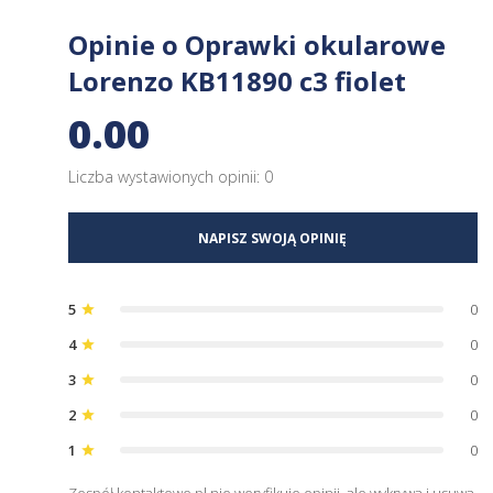
Opinie o Oprawki okularowe
Lorenzo KB11890 c3 fiolet
0.00
Liczba wystawionych opinii: 0
NAPISZ SWOJĄ OPINIĘ
5
0
star
4
0
star
3
0
star
2
0
star
1
0
star