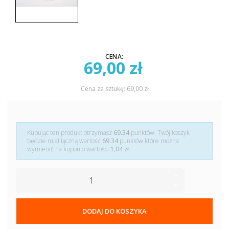
CENA:
69,00 zł
Cena za sztukę: 69,00 zł
Kupując ten produkt otrzymasz
69.34
punktów. Twój koszyk
będzie miał łączną wartość
69.34
punktów które można
wymienić na kupon o wartości
1,04 zł
.
DODAJ DO KOSZYKA