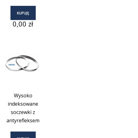
KUPUJĘ
Cena
0,00 zł
Wysoko
indeksowane
soczewki z
antyrefleksem