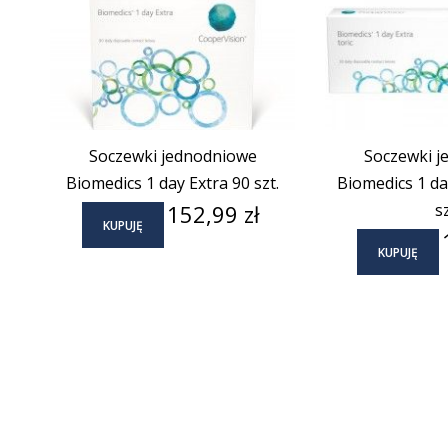
Soczewki jednodniowe
Soczewki j
Biomedics 1 day Extra 90 szt.
Biomedics 1 day
Cena
152,99 zł
sz
KUPUJĘ
KUPUJĘ