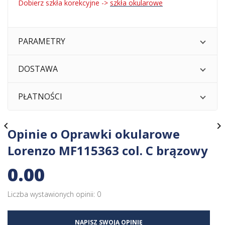
Dobierz szkła korekcyjne ->
szkła okularowe
PARAMETRY
DOSTAWA
PŁATNOŚCI


Opinie o Oprawki okularowe
Lorenzo MF115363 col. C brązowy
0.00
Liczba wystawionych opinii: 0
NAPISZ SWOJĄ OPINIĘ