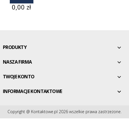
Cena
0,00 zł
PRODUKTY

NASZA FIRMA

TWOJE KONTO

INFORMACJE KONTAKTOWE

Copyright @ Kontaktowe.pl 2026 wszelkie prawa zastrzeżone.