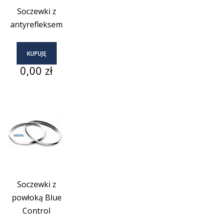
Soczewki z
antyrefleksem
KUPUJĘ
Cena
0,00 zł
Soczewki z
powłoką Blue
Control