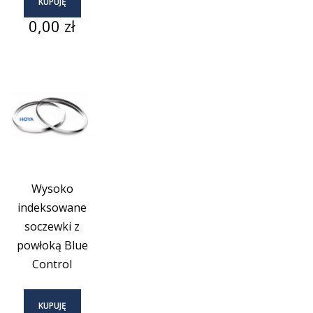
KUPUJĘ
Cena
0,00 zł
Wysoko
indeksowane
soczewki z
powłoką Blue
Control
KUPUJĘ