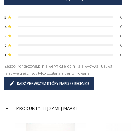
5
0
star
4
0
star
3
0
star
2
0
star
1
0
star
Zespół kontaktowe.pl nie weryfikuje opinii, ale wykrywa i usuwa
fałszywe treści, gdy tylko zostaną zidentyfikowane.
BĄDŹ PIERWSZYM KTÓRY NAPISZE RECENZJĘ
PRODUKTY TEJ SAMEJ MARKI