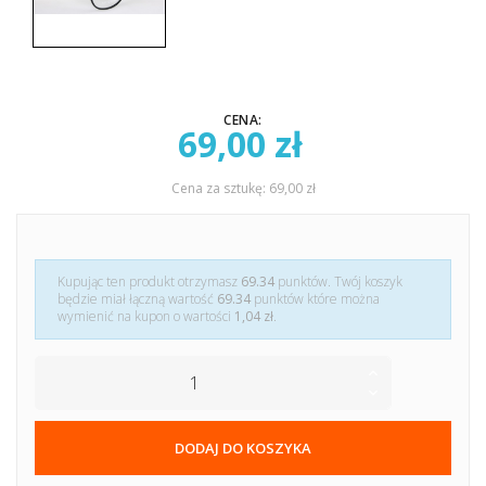
CENA:
69,00 zł
Cena za sztukę: 69,00 zł
Kupując ten produkt otrzymasz
69.34
punktów. Twój koszyk
będzie miał łączną wartość
69.34
punktów które można
wymienić na kupon o wartości
1,04 zł
.
DODAJ DO KOSZYKA