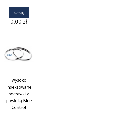
KUPUJĘ
Cena
0,00 zł
Wysoko
indeksowane
soczewki z
powłoką Blue
Control