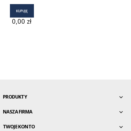
KUPUJĘ
Cena
0,00 zł
PRODUKTY

NASZA FIRMA

TWOJE KONTO
