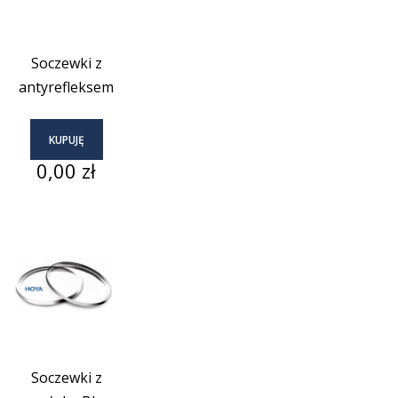
Soczewki z
antyrefleksem
KUPUJĘ
Cena
0,00 zł
Soczewki z