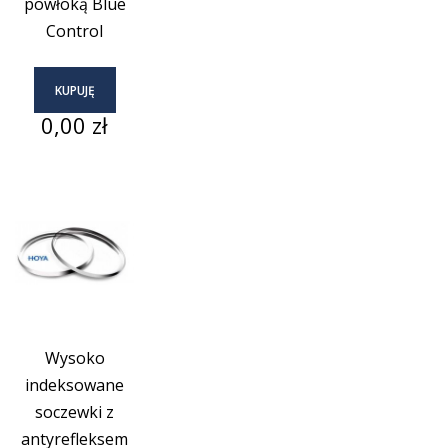
powłoką Blue
Control
KUPUJĘ
Cena
0,00 zł
Wysoko
indeksowane
soczewki z
antyrefleksem