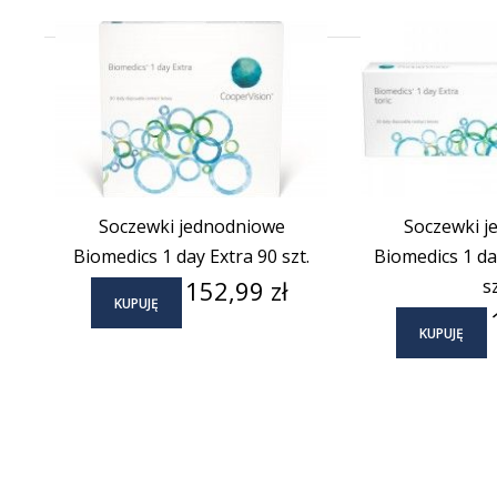
Soczewki jednodniowe
Soczewki j
Biomedics 1 day Extra 90 szt.
Biomedics 1 day
Cena
152,99 zł
sz
KUPUJĘ
KUPUJĘ