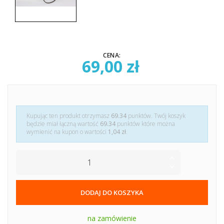
CENA:
69,00 zł
Kupując ten produkt otrzymasz
69.34
punktów. Twój koszyk
będzie miał łączną wartość
69.34
punktów które można
wymienić na kupon o wartości
1,04 zł
.
DODAJ DO KOSZYKA
na zamówienie