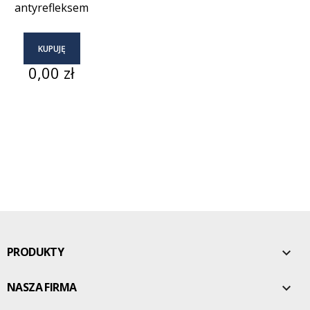
antyrefleksem
KUPUJĘ
Cena
0,00 zł
PRODUKTY

NASZA FIRMA
