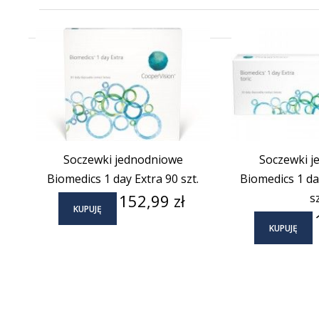
Soczewki jednodniowe
Soczewki j
Biomedics 1 day Extra 90 szt.
Biomedics 1 day
Cena
152,99 zł
sz
KUPUJĘ
KUPUJĘ