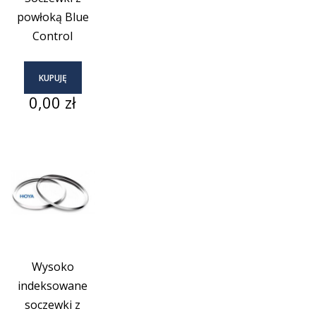
powłoką Blue
Control
KUPUJĘ
Cena
0,00 zł
Wysoko
indeksowane
soczewki z