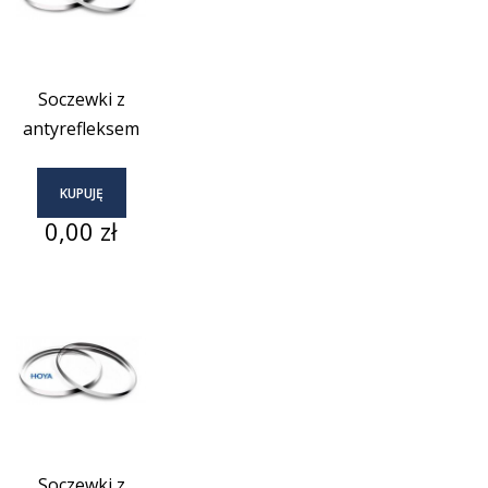
Soczewki z
antyrefleksem
KUPUJĘ
Cena
0,00 zł
Soczewki z