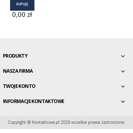
KUPUJĘ
Cena
0,00 zł
PRODUKTY

NASZA FIRMA

TWOJE KONTO

INFORMACJE KONTAKTOWE

Copyright @ Kontaktowe.pl 2026 wszelkie prawa zastrzeżone.