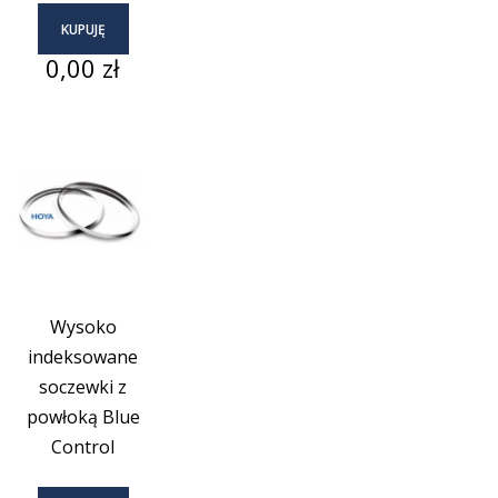
KUPUJĘ
Cena
0,00 zł
Wysoko
indeksowane
soczewki z
powłoką Blue
Control