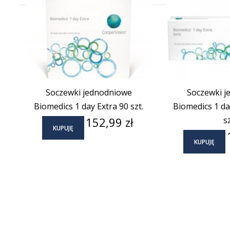
Soczewki jednodniowe
Soczewki j
Biomedics 1 day Extra 90 szt.
Biomedics 1 day
Cena
152,99 zł
sz
KUPUJĘ
KUPUJĘ