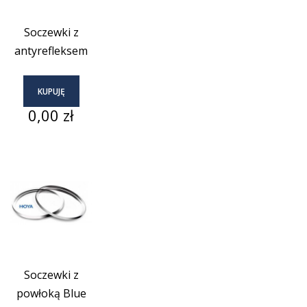
Soczewki z
antyrefleksem
KUPUJĘ
Cena
0,00 zł
Soczewki z
powłoką Blue