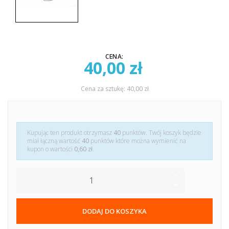
CENA:
40,00 zł
Cena za sztukę: 40,00 zł
Kupując ten produkt otrzymasz
40
punktów. Twój koszyk będzie
miał łączną wartość
40
punktów które można wymienić na
kupon o wartości
0,60 zł
.
DODAJ DO KOSZYKA