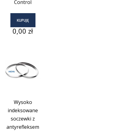
Control
KUPUJĘ
Cena
0,00 zł
Wysoko
indeksowane
soczewki z
antyrefleksem