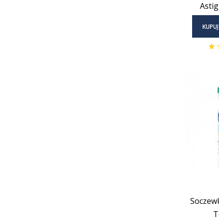
Astig
KUPUJ
Soczewk
T