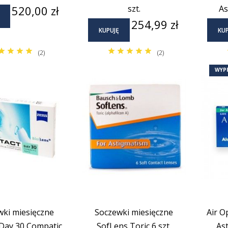
Cena
520,00 zł
szt.
As
Cena
254,99 zł
KUPUJĘ
KUP
(2)
(2)
WYP
wki miesięczne
Soczewki miesięczne
Air O
 Day 30 Compatic
SofLens Toric 6 szt.
Ast