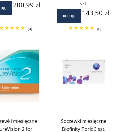
Cena
200,99 zł
szt.
UJĘ
Cena
143,50 zł
KUPUJĘ
(4)
(8)
zewki miesięczne
Soczewki miesięczne
ureVision 2 for
Biofinity Toric 3 szt.