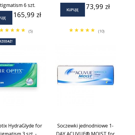
Cena
tigmatism 6 szt.
73,99 zł
KUPUJĘ
Cena
165,99 zł
UJĘ
(5)
(10)
RZEDAŻ!
ptix HydraGlyde for
Soczewki jednodniowe 1-
igmatism 3 szt. -
DAY ACUVUE® MOIST for