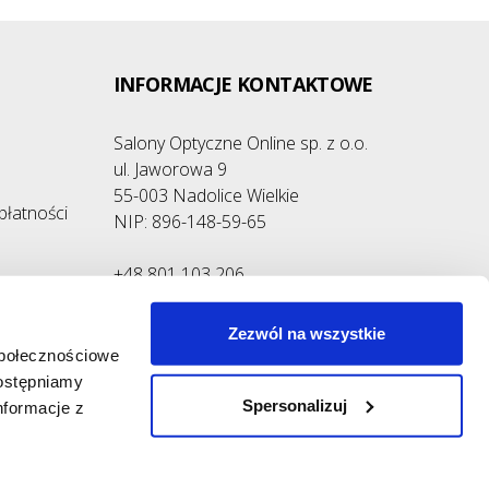
INFORMACJE KONTAKTOWE
Salony Optyczne Online sp. z o.o.
ul. Jaworowa 9
55-003 Nadolice Wielkie
płatności
NIP: 896-148-59-65
+48 801 103 206
+48 76 870 32 20
+48 502 304 150
Zezwól na wszystkie
społecznościowe
Napisz do nas:
dostępniamy
sklep@kontaktowe.pl
Spersonalizuj
nformacje z