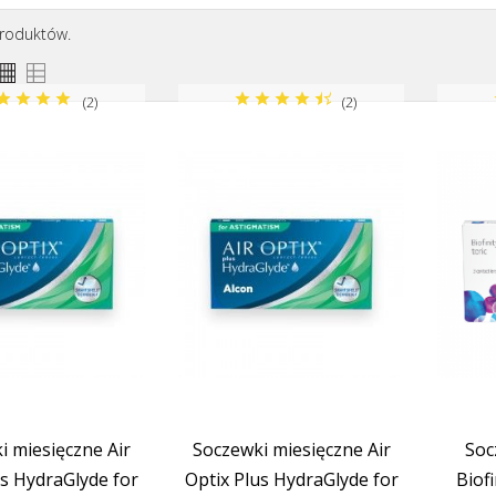
produktów.
 Alcon (Ciba...
Soczewki Bausch&Lomb
Soczew
(2)
(2)
i miesięczne Air
Soczewki miesięczne Air
Soc
us HydraGlyde for
Optix Plus HydraGlyde for
Biofi