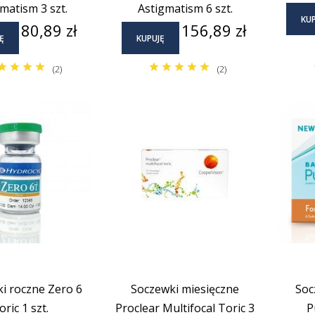
matism 3 szt.
Astigmatism 6 szt.
KUP
Cena
Cena
80,89 zł
156,89 zł
Ę
KUPUJĘ
(2)
(2)
i roczne Zero 6
Soczewki miesięczne
Soc
oric 1 szt.
Proclear Multifocal Toric 3
P