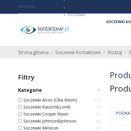
O NAS
INFOLINIA:
801 103 206
KONTAKT
DOSTAWA
SOCZEWKI K
Strona główna
Soczewki Kontaktowe
Rodzaj
S
Prod
Filtry
Prod
Kategorie
Soczewki Alcon (Ciba Vision)
13
Soczewki Bausch&Lomb
7
PODKA
Soczewki Cooper Vision
9
Soczewki Johnson&Johnson
6
Soczewk
Soczewki Menicon
4