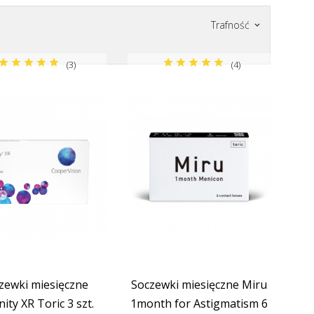
Trafność
keyboard_arrow_down
ki Johnson&Johnson
(3)
(4)
zewki miesięczne
Soczewki miesięczne Miru
nity XR Toric 3 szt.
1month for Astigmatism 6