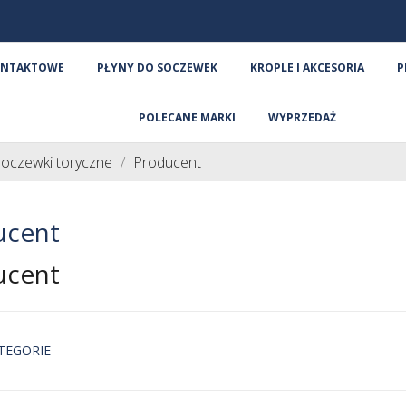
ONTAKTOWE
PŁYNY DO SOCZEWEK
KROPLE I AKCESORIA
P
POLECANE MARKI
WYPRZEDAŻ
oczewki toryczne
Producent
ucent
ucent
TEGORIE
i Menicon
Soczewki Zeiss
Soczewk