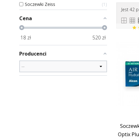
Soczewki Zeiss
1
Jest 42 
Cena
Soczewki
18
zł
520
zł
Producenci
Soczewk
Optix Pl