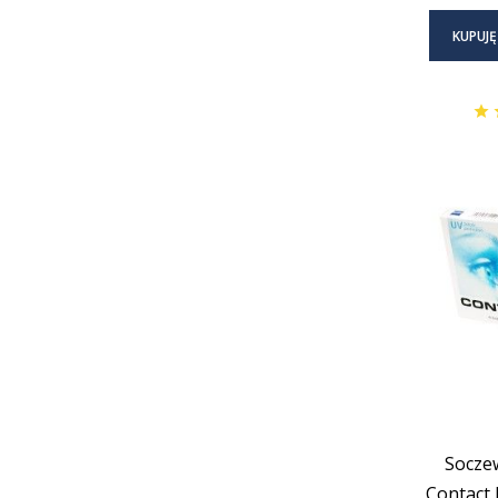
KUPUJĘ
Socze
Contact