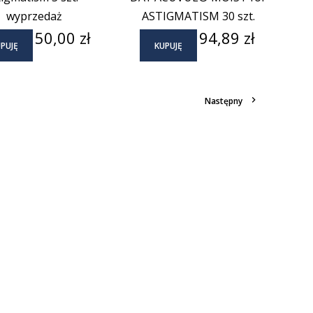
wyprzedaż
ASTIGMATISM 30 szt.
Cena
Cena
50,00 zł
94,89 zł
PUJĘ
KUPUJĘ

Następny