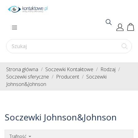
Strona główna
Soczewki Kontaktowe
Rodzaj
Soczewki sferyczne
Producent
Soczewki
Johnson&Johnson
Soczewki Johnson&Johnson
Trafność
keyboard_arrow_down