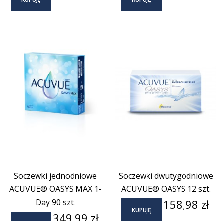
Soczewki jednodniowe
Soczewki dwutygodniowe
ACUVUE® OASYS MAX 1-
ACUVUE® OASYS 12 szt.
Cena
Day 90 szt.
158,98 zł
KUPUJĘ
Cena
349,99 zł