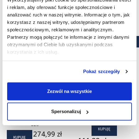
i reklam, aby oferować funkcje społecznościowe i
(2)
analizować ruch w naszej witrynie. Informacje o tym, jak
- 5,00 ZŁ
korzystasz z naszej witryny, udostępniamy partnerom
społecznościowym, reklamowym i analitycznym.
Partnerzy mogą połączyć te informacje z innymi danymi
otrzymanymi od Ciebie lub uzyskanymi podczas
korzystania z ich usług.
Pokaż szczegóły
Zezwól na wszystkie
Soczewki jednodniowe
ACUVUE® OASYS 6 szt. +
Spersonalizuj
ACUVUE® OASYS 1-Day 90
evO2lution soft 500 ml
szt.
KUPUJĘ
Cena
274,99 zł
KUPUJĘ