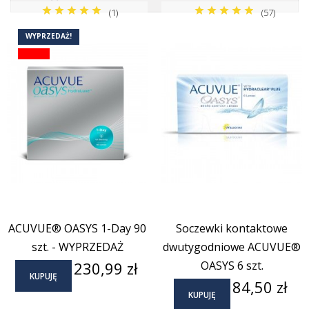
(1)
(57)
WYPRZEDAŻ!
ACUVUE® OASYS 1-Day 90
Soczewki kontaktowe
szt. - WYPRZEDAŻ
dwutygodniowe ACUVUE®
Cena
230,99 zł
OASYS 6 szt.
KUPUJĘ
Cena
84,50 zł
KUPUJĘ