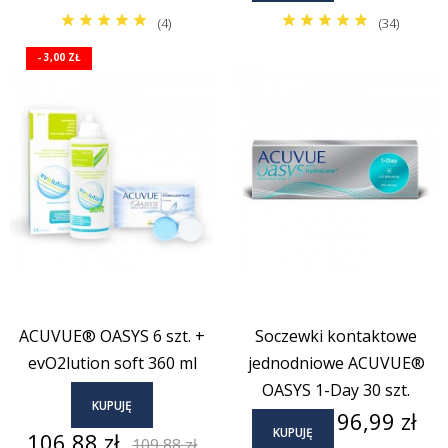
(4)
(34)
- 3,00 ZŁ
ACUVUE® OASYS 6 szt. +
Soczewki kontaktowe
evO2lution soft 360 ml
jednodniowe ACUVUE®
OASYS 1-Day 30 szt.
KUPUJĘ
Cena
96,99 zł
KUPUJĘ
Cena
Cena
106,88 zł
109,88 zł