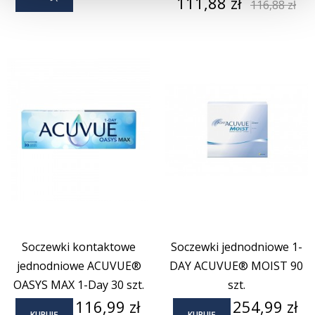
Cena
Cena
111,88 zł
116,88 zł
podstaw
Soczewki kontaktowe
Soczewki jednodniowe 1-
jednodniowe ACUVUE®
DAY ACUVUE® MOIST 90
OASYS MAX 1-Day 30 szt.
szt.
Cena
Cena
116,99 zł
254,99 zł
KUPUJĘ
KUPUJĘ