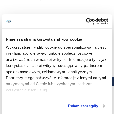
Niniejsza strona korzysta z plików cookie
Wykorzystujemy pliki cookie do spersonalizowania treści
i reklam, aby oferować funkcje społecznościowe i
analizować ruch w naszej witrynie. Informacje o tym, jak
korzystasz z naszej witryny, udostępniamy partnerom
społecznościowym, reklamowym i analitycznym.
Soczewki jednodniowe
Partnerzy mogą połączyć te informacje z innymi danymi
otrzymanymi od Ciebie lub uzyskanymi podczas
Eyeye Bioxy Daily 30 szt.
korzystania z ich usług.
Cena
68,99 zł
KUPUJĘ
Pokaż szczegóły